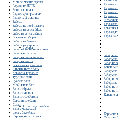
Гаражи из
Металлические гаражи
Гаражи из
Гаражи из ЛСТК
Гаражи из
Бетонные полы
Гаражи из
Гаражи для грузовых
Гаражи из
Гараж на 2 машины
Металличе
Заборы
Гаражи и
Заборы из профнастила
Бетонные 
Заборы из сетки Gitter
Гаражи дл
Забор из сетки рабица
Гараж на 
Кованные заборы
Заборы из бетона
Заборы из кирпича
Заборы
Забор из метал.штакетника
Заборы из дерева
Заборы из
Забор из поликарбоната
Заборы из 
Забор из камня
Забор из с
Кованно-сварной забор
Кованные 
Строительство бань
Заборы из
Каркасно-щитовые
Заборы из
Турецкие бани
Забор из 
Русские бани
Заборы из
Мобильные бани
Забор из 
Бани из бруса
Забор из 
Бани из кирпича
Кованно-с
Бани из газобетона
Деревянные бани
Сауны
Строительство бань
Бани с мансардой
Бани с бассейном
Каркасно-
Строительство кровли
Турецкие 