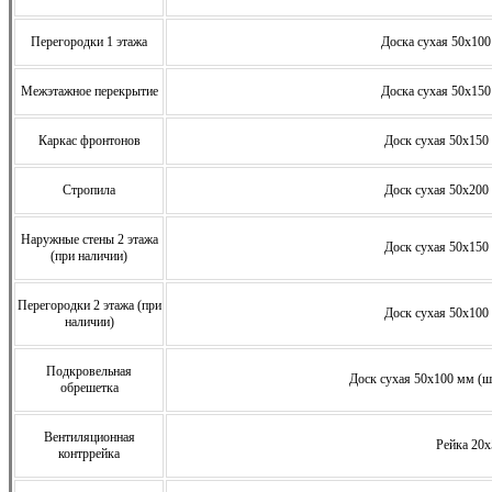
Перегородки 1 этажа
Доска сухая 50х100
Межэтажное перекрытие
Доска сухая 50х150
Каркас фронтонов
Доск сухая 50х150 
Стропила
Доск сухая 50х200 
Наружные стены 2 этажа
Доск сухая 50х150 
(при наличии)
Перегородки 2 этажа (при
Доск сухая 50х100 
наличии)
Подкровельная
Доск сухая 50х100 мм (ша
обрешетка
Вентиляционная
Рейка 20
контррейка