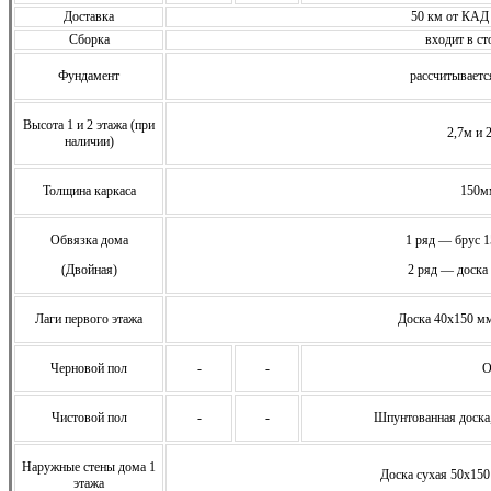
Доставка
50 км от КАД
Сборка
входит в ст
Фундамент
расcчитываетс
Высота 1 и 2 этажа (при
2,7м и 
наличии)
Толщина каркаса
150м
Обвязка дома
1 ряд — брус 
(Двойная)
2 ряд — доска
Лаги первого этажа
Доска 40х150 мм
Черновой пол
-
-
О
Чистовой пол
-
-
Шпунтованная доска
Наружные стены дома 1
Доска сухая 50х150
этажа