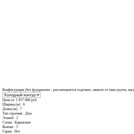
Конфигурация (без фундамента - рассчитывается отдельно, зависит от типа грунта, наг
Цена от:
1 857 600 руб.
Ширина (м)
:
6
Длина (м)
:
7
Тип строения
:
Дом
Этажей
:
2
Стены
:
Каркасные
Комнат
:
5
Гараж
:
Нет