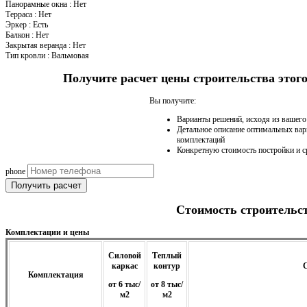
Панорамные окна
:
Нет
Терраса
:
Нет
Эркер
:
Есть
Балкон
:
Нет
Закрытая веранда
:
Нет
Тип кровли
:
Вальмовая
Получите расчет цены строительства это
Вы получите:
Варианты решений, исходя из вашег
Детальное описание оптимальных вар
комплектаций
Конкретную стоимость постройки и с
phone
Получить расчет
Стоимость строительс
Комплектации и цены
Силовой
Теплый
каркас
контур
С
Комплектация
от 6 тыс/
от 8 тыс/
м2
м2