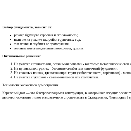
Выбор фундамента, зависит от:
размер будущего строения и его этажность;
наличие на участке застройки грунтовых вод;
тип почвы и глубины ее промерзания,
желание иметь подвальные помещения, цоколь.
Оптимальные решения:
На участке с глинистыми, песчаными почвами - винтовые металлические сваи
На пучинистых грунтах - бетонные столбы или ленточный фундамент;
На сложных почвах, где плавающий грунт (заболоченность, торфяники) - мон
На участке с уклоном - свайно-винтовой или столбчатый.
Технология каркасного домостроения
Каркасный дом — это быстровозводимая конструкция, в которой все несущие элемент
является основным типом малоэтажного строительства в
Скандинавии, Финляндии, Г