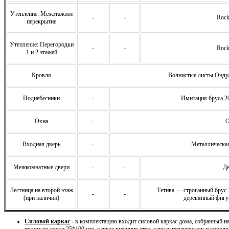
Утепление: Межэтажное
-
-
Rock
перекрытие
Утепление: Перегородки
-
-
Rock
1 и 2 этажей
Кровля
Волнистые листы Ондул
Поднебесники
-
Имитация бруса 2
Окна
-
О
Входная дверь
-
Металлическая
Межкомнатные двери
-
-
Де
Лестница на второй этаж
Тетива — строганный брус
-
-
(при наличии)
деревянный фигу
Силовой каркас
- в комплектацию входит силовой каркас дома, собранный 
полом из доски 25*100 мм, каркас внешних стен, каркас перегородок и кровля