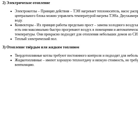
2) Электрическое отопление
Электрокотлы – Принцип действия – ТЭН нагревает теплоноситель, насос распр
центрального блока можно управлять температурой нагрева ТЭНа. Двухкамерн
воду.
Конвекторы - Их принцип работы предельно прост – замена холодного воздуха
есть они максимально быстро прогревают воздух в помещении и автоматичес
температуры. Они прекрасно подходят для отопления небольших домов из СИП
Теплый электрический пол.
3) Отопление твёрдым или жидким топливом
Твердотопливные котлы требуют постоянного контроля и подходят для неболь
Жидкотопливные – имеют хорошую теплоотдачу и низкую стоимость, но треб
вентиляцию.