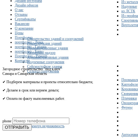
Дизайн ресторана
Из металл
Дизайн офисов
Надувные
О нас
из ЛСТК
Отзывы
Из профна
Сертификаты
Спортивн
Вакансии
Вертолетн
О компании
Цены
Портфолио
Строительство зданий и сооружений
портфолио - Дома
Реконструкция зданий
портфолио - Гаражи
Производственные здания
портфолио - Бани
Авторский надзор
Портфолио - Ремонт
Административные здания
Контакты
Подземные сооружения
Сейсмостойкие здания
Загородное строительство "под ключ"
Сельхоз сооружения
Самара и Самарская область
Промышле
✔ Подберем материалы и проекты относительно бюджета;
Картофел
Коровник
✔ Делаем в срок или вернем деньги;
Свинарни
Птичники
✔ Оплата по факту выполненных работ.
Овощехра
Фермы
Получите 
phone
Склады
Коммерч.недвижимость
ОТПРАВИТЬ
Автосерви