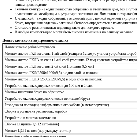
нашем производстве.
Теплый контур
- входит полностью собранный и утепленный дом, без внутре
влагозащитная мембрана, а внутри пароизоляционная. Дом готов к отделке (м
С отделкой
- входит собранный, утепленный дом с полной отделкой внутри и
бруса, внутренняя отделка - вагонкой. Осталось определиться с коммуникация
Стоимость рассчитываться индивидуально для каждого проекта.
В любую комплектацию могут быть внесены изменения по вашему желанию.
Цены отдельно на внутреннюю отделку
Наименование работ/материалов
Монтаж листов ГКЛ на стены 1-ый слой (толщина 12 мм) с учетом устройства штроб
Монтаж листов ГКЛВ на стены 1-ый слой (толщина 12 мм) с учетом устройства штро
Монтаж листов ГКЛ на стены 2-ой слой (толщина 9,5 мм)
Монтаж листов ГКЛ(2500х1200х9,5) в один слой на потолок
Монтаж листов ГКЛВ (2500х1200х9,5) в один слой на потолок
Устройство оконных/дверных откосов до 100 мм в 2 слоя
Монтаж имитации бруса по обрешетке
Устройство оконных/дверных откосов имитацией бруса
Разводка эл.проводки, информационного кабеля (в металлорукаве)
Сборка и установка распаячных коробок
Устройство и монтаж заземления
Сборка эл.щитка (до 12 автоматов)
Монтаж ЦСП на пол (под укладку плитки)
Устройство обмазочной гидроизоляции