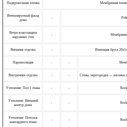
Подкровельная пленка
Мембранная плен
Вентилируемый фасад
-
Рей
дома
Ветро-влагозащита
-
Мембранна
наружных стен
Внешняя отделка
-
Имитация бруса 20х14
Пароизоляция
-
-
Мемб
Внутренняя отделка
-
-
Стены, перегородки — вагонка; 
Утепление: Пол 1 этажа
-
-
Rock
Утепление: Внешний
-
-
Rock
контур дома
Утепление: Потолок
-
-
Rock
мансардного этажа