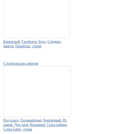
Каркасный
,
Газобетон
,
Брус
,
Сендвич-
панели
,
Пеноблок
,
статьи
Строительство заборов
Под ключ
,
Поликарбонат
,
Кирпичный
,
Из
камня
,
Для дачи
,
Кованный
,
Сетка рабица
,
Сетка Gitter
,
статьи