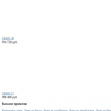
ОББН-58
954 720 руб.
ОББН-57
998 400 руб.
Каталог проектов:
Каркасные дома,
Дома из бруса,
Дома из газобетона,
Дома из пеноблоков,
Дома из бре