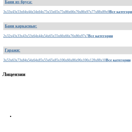
Бани из бруса:
Все категор
3x3
3x4
3x5
3x6
4x4
4x5
4x6
4x7
5x5
5x6
5x7
5x8
6x6
6x7
6x8
6x9
7x7
7x8
8x8
9x9
Бани каркасные:
Все категории
2x3
2x4
3x3
3x4
3x5
3x6
4x4
4x5
4x6
5x5
5x6
6x6
6x7
6x8
6x9
7x7
Гаражи:
Все категории
3x5
3x6
3x7
3x8
4x5
4x6
4x8
5x5
5x6
5x8
5x10
6x6
6x8
6x9
6x10
6x12
8x8
8x10
Лицензии