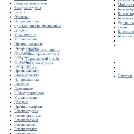
Русские б
Ландшафтный дизайн
Мобильны
Фасадная отделка
Бани из бр
Ворота
Бани из к
Откатные
Бани из га
Из профнастила
Деревянны
с дистанционным управлением
Сауны
Для дачи
Бани с ма
Механические
Бани с ба
Металлические
Противопожарные
Промышленные
Строительство кровли
Для гаража
Инженерные системы
Кованные
Ландшафтный дизайн
С калиткой
Фасадная отделка
Распашные
Ворота
Промышленные
Автоматические
Откатные
Из профнастила
Гаражные
Деревянные
С электроприводом
Металлические
Для дачи
Противопожарные
Ремонт/отделка
Ремонт квартиры
Ремонт балкона
Ремонт ванны
Ремонт туалета
Ремонт кухни