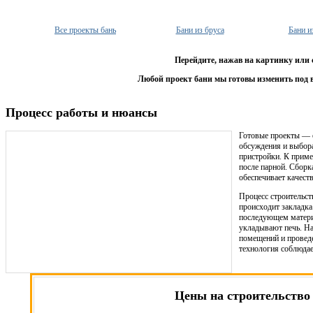
Все проекты бань
Бани из бруса
Бани и
Перейдите, нажав на картинку или 
Любой проект бани мы готовы изменить под 
Процесс работы и нюансы
Готовые проекты — о
обсуждения и выбор
пристройки. К приме
после парной. Сборк
обеспечивает качеств
Процесс строительст
происходит закладка
последующем материа
укладывают печь. На
помещений и провед
технология соблюдае
Цены на строительство