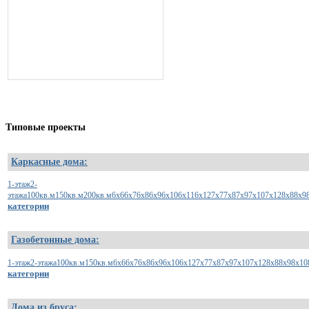
Типовые
проекты
Каркасные дома:
1-этаж
2-
этажа
100кв.м
150кв.м
200кв.м
6х6
6х7
6х8
6х9
6х10
6х11
6х12
7х7
7х8
7х9
7х10
7х12
8х8
8х9
категории
Газобетонные дома:
1-этаж
2-этажа
100кв.м
150кв.м
6x6
6x7
6x8
6x9
6x10
6x12
7x7
7x8
7x9
7x10
7x12
8x8
8x9
8x10
категории
Дома из бруса: