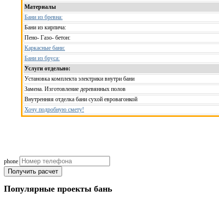
Материалы
Бани из бревна:
Бани из кирпича:
Пено- Газо- бетон:
Каркасные бани:
Бани из бруса:
Услуги отдельно:
Установка комплекта электрики внутри бани
Замена. Изготовление деревянных полов
Внутренняя отделка бани сухой евровагонкой
Хочу подробную смету!
Рассчитаем смету исходя из вашего б
(подберем оптимальные м
phone
Получить расчет
Популярные
проекты бань