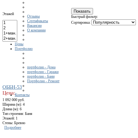
Этажей
Отзывы
Быстрый фильтр:
Сертификаты
Сортировка:
Вакансии
О компании
Цены
Портфолио
портфолио - Дома
портфолио - Гаражи
портфолио - Бани
Портфолио - Ремонт
ОББН-53
Цена:
Контакты
1 092 000 руб.
Ширина (м): 4
Длина (м): 6
Тип строения: Баня
Этажей: 1
Стены: Бревно
Подробнее