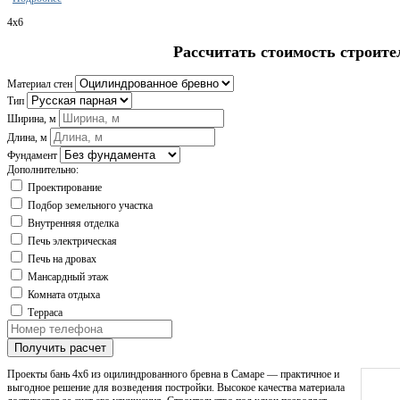
4x6
Рассчитать стоимость строите
Материал стен
Тип
Ширина, м
Длина, м
Фундамент
Дополнительно:
Проектирование
Подбор земельного участка
Внутренняя отделка
Печь электрическая
Печь на дровах
Мансардный этаж
Комната отдыха
Терраса
Получить расчет
Проекты бань 4х6 из оцилиндрованного бревна в Самаре — практичное и
выгодное решение для возведения постройки. Высокое качества материала