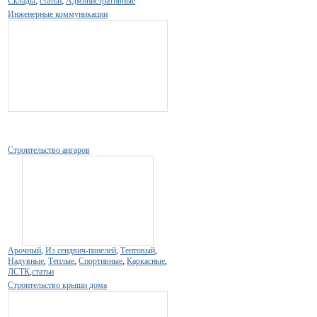
Склады
,
статьи
,
Административные
Инженерные коммуникации
Строительство ангаров
Арочный
,
Из сендвич-панелей
,
Тентовый
,
Надувные
,
Теплые
,
Спортивные
,
Каркасные
,
ЛСТК
,
статьи
Строительство крыши дома