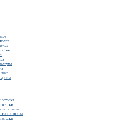
олов
полов
полов
вролина
л
лов
нолеума
ла
 пола
паркета
 потолки
потолки
ние потолка
з гипсокартона
 потолка