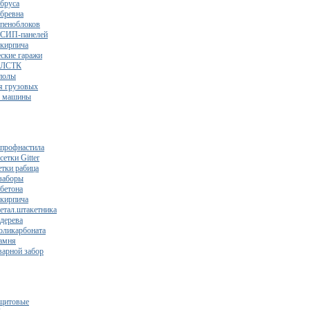
 бруса
 бревна
 пеноблоков
 СИП-панелей
 кирпича
ские гаражи
з ЛСТК
полы
я грузовых
2 машины
 профнастила
сетки Gitter
етки рабица
заборы
 бетона
 кирпича
метал.штакетника
 дерева
поликарбоната
камня
варной забор
щитовые