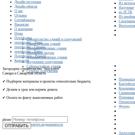
Дизайн ресторана
Из металл
Дизайн офисов
Надувные
О нас
из ЛСТК
Отзывы
Из профна
Сертификаты
Спортивн
Вакансии
Вертолетн
О компании
Цены
Портфолио
Строительство зданий и сооружений
портфолио - Дома
Реконструкция зданий
портфолио - Гаражи
Производственные здания
портфолио - Бани
Авторский надзор
Портфолио - Ремонт
Административные здания
Контакты
Подземные сооружения
Сейсмостойкие здания
Загородное строительство "под ключ"
Сельхоз сооружения
Самара и Самарская область
Промышле
✔ Подберем материалы и проекты относительно бюджета;
Картофел
Коровник
✔ Делаем в срок или вернем деньги;
Свинарни
Птичники
✔ Оплата по факту выполненных работ.
Овощехра
Фермы
Получите 
phone
Склады
Коммерч.недвижимость
ОТПРАВИТЬ
Автосерви