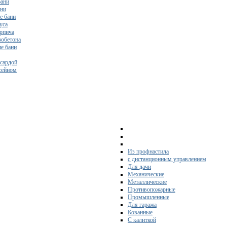
бани
ани
е бани
уса
ирпича
зобетона
е бани
нсардой
ссейном
Из профнастила
с дистанционным управлением
Для дачи
Механические
Металлические
Противопожарные
Промышленные
Для гаража
Кованные
С калиткой