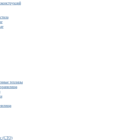
оконструкций
стила
ые
ые
нные теплицы
ехранилища
и
ки
нилища
бесплатный расчет сметы исходя из вашего бюджета!
с (СТО)