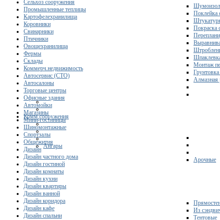
Сельхоз сооружения
Шумоизол
Промышленные теплицы
Поклейка 
Картофелехранилища
Штукатурк
Коровники
Покраска 
Свинарники
Переплани
Птичники
Выравнива
Овощехранилища
Штроблени
Фермы
Шпаклевка
Склады
Монтаж пе
Коммерч.недвижимость
Грунтовка
Автосервис (СТО)
Алмазная 
Автосалоны
Торговые центры
Офисные здания
Автомойки
Магазины
Комм.сооружения
Мини-гостиницы
Шиномонтажные
Спортзалы
Общежития
Ангары
Дизайн
Дизайн частного дома
Арочные
Дизайн гостиной
Дизайн комнаты
Дизайн кухни
Дизайн квартиры
Дизайн ванной
Дизайн коридора
Прямосте
Дизайн кафе
Из сэндви
Дизайн спальни
Тентовые