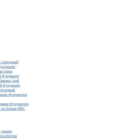
 ленточный
фундамент
я плита
й фундамент
бивных свай
й фундамент
убленный
яция фундамента
вание фундамента
 из блоков ФБС
 гаражи
газобетона