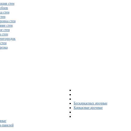
яция стен
обоев
а стен
стен
ровка стен
ние стен
е стен
 стен
регородок
 стен
резка
Бескаркасных арочные
Каркасные арочные
нные
ч-панелей