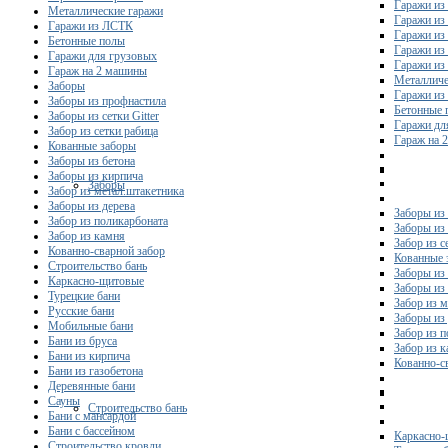
Гаражи из
Металлические гаражи
Гаражи из
Гаражи из ЛСТК
Гаражи из
Бетонные полы
Гаражи из
Гаражи для грузовых
Гаражи из
Гараж на 2 машины
Металличе
Заборы
Гаражи и
Заборы из профнастила
Бетонные 
Заборы из сетки Gitter
Гаражи дл
Забор из сетки рабица
Гараж на 
Кованные заборы
Заборы из бетона
Заборы из кирпича
Заборы
Забор из метал.штакетника
Заборы из дерева
Заборы из
Забор из поликарбоната
Заборы из 
Забор из камня
Забор из с
Кованно-сварной забор
Кованные 
Строительство бань
Заборы из
Каркасно-щитовые
Заборы из
Турецкие бани
Забор из 
Русские бани
Заборы из
Мобильные бани
Забор из 
Бани из бруса
Забор из 
Бани из кирпича
Кованно-с
Бани из газобетона
Деревянные бани
Сауны
Строительство бань
Бани с мансардой
Бани с бассейном
Каркасно-
Строительство кровли