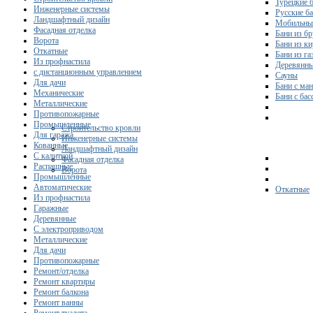
Турецкие 
Инженерные системы
Русские б
Ландшафтный дизайн
Мобильны
Фасадная отделка
Бани из бр
Ворота
Бани из к
Откатные
Бани из га
Из профнастила
Деревянны
с дистанционным управлением
Сауны
Для дачи
Бани с ма
Механические
Бани с ба
Металлические
Противопожарные
Промышленные
Строительство кровли
Для гаража
Инженерные системы
Кованные
Ландшафтный дизайн
С калиткой
Фасадная отделка
Распашные
Ворота
Промышленные
Автоматические
Откатные
Из профнастила
Гаражные
Деревянные
С электроприводом
Металлические
Для дачи
Противопожарные
Ремонт/отделка
Ремонт квартиры
Ремонт балкона
Ремонт ванны