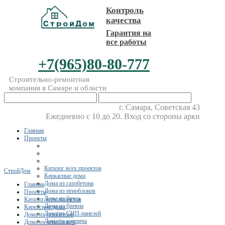
Контроль
качества
Гарантия на
все работы
+7(965)80-80-777
Строительно-ремонтная
компания в Самаре и области
г. Самара, Советская 43
Ежедневно с 10 до 20. Вход со стороны арки
Главная
Проекты
Каталог всех проектов
СтройДом
Каркасные дома
Дома из газобетона
Главная
Дома из пеноблоков
Проекты
Дома из бруса
Каталог всех проектов
Дома из бревна
Каркасные дома
Дома из СИП-панелей
Дома из газобетона
Дома из кирпича
Дома из пеноблоков