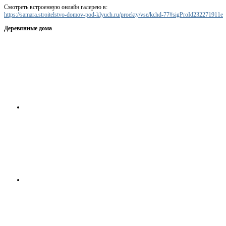
Смотреть встроенную онлайн галерею в:
https://samara.stroitelstvo-domov-pod-klyuch.ru/proekty/vse/kchd-77#sigProId232271911e
Деревянные дома