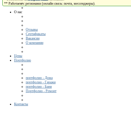
** Работаем с регионами (онлайн связь: почта, мессенджеры).
О нас
Отзывы
Сертификаты
Вакансии
О компании
Цены
Портфолио
портфолио - Дома
портфолио - Гаражи
портфолио - Бани
Портфолио - Ремонт
Контакты