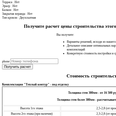
Терраса
:
Нет
Эркер
:
Нет
Балкон
:
Нет
Закрытая веранда
:
Нет
Тип кровли
:
Двухскатная
Получите расчет цены строительства это
Вы получите:
Варианты решений, исходя из вашег
Детальное описание оптимальных вар
комплектаций
Конкретную стоимость постройки и с
phone
Получить расчет
Стоимость строительс
Комплектация "Теплый контур" - под отделку
Толщина стен 380мм - от 16 500 р
Толщина стен более 380мм - рассчитывает
Высота 1го этажа
2,5-2,8 (от пр
Высота 2го этажа (при наличии)
2,3-2,8 (от пр