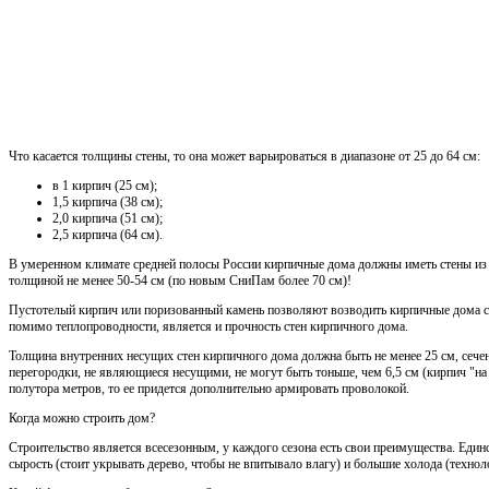
Что касается толщины стены, то она может варьироваться в диапазоне от 25 до 64 см:
в 1 кирпич (25 см);
1,5 кирпича (38 см);
2,0 кирпича (51 см);
2,5 кирпича (64 см).
В умеренном климате средней полосы России кирпичные дома должны иметь стены из 
толщиной не менее 50-54 см (по новым СниПам более 70 см)!
Пустотелый кирпич или поризованный камень позволяют возводить кирпичные дома 
помимо теплопроводности, является и прочность стен кирпичного дома.
Толщина внутренних несущих стен кирпичного дома должна быть не менее 25 см, сечен
перегородки, не являющиеся несущими, не могут быть тоньше, чем 6,5 см (кирпич "на 
полутора метров, то ее придется дополнительно армировать проволокой.
Когда можно строить дом?
Строительство является всесезонным, у каждого сезона есть свои преимущества. Един
сырость (стоит укрывать дерево, чтобы не впитывало влагу) и большие холода (технол