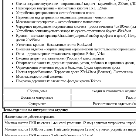
Стены несущие внутренние – поризованный кирпич - керамоблок, 250мм, (Л
Перегородки внутренние – полнотелый кирпич 1NF, 120мм
Устройство армированного железобетонного пояса
Перемычки над дверными и оконными проемами - монолитные
Межэтажное перекрытие – железобетонное монолитное
Чердачное перекрытие и стропильная система – доска сечением 45х195мм (ис
Устройство вентилируемого зазора из сухого строганного бруска 45х45мм
Кровля – металлочерепица Grandline (широкий выбор профиля и цвета). Покр
доски 20х95мм
Утепление кровли - базальтовые плиты Rockwool
Внешняя отделка – кирпич лицевой керамический пустотелый/паропроницаема
Окна – двухкамерные стеклопакеты профиль Rehau, Veka
Входная дверь – металлическая (Россия), 4 класс защиты
Оформление оконных, дверных проемов, углов, лобовых и карнизных досок,
Ограждающие элементы террас и балконов: Сухая строганная доска
Настил террас/балконов: Террасная доска 27х143мм (Вельвет), Лиственница
Монтаж водосточной системы
Покраска деревянных элементов фасада: краска Teknos
Сборка дома
входит в стоимость и осущ
Доставка материалов
Рассчи
Фундамент
Рассчитывается отдельно (з
Цены отдельно на внутреннюю отделку
Наименование работ/материалов
Монтаж листов ГКЛ на стены 1-ый слой (толщина 12 мм) с учетом устройства штроб
Монтаж листов ГКЛВ на стены 1-ый слой (толщина 12 мм) с учетом устройства штро
Монтаж листов ГКЛ на стены 2-ой слой (толщина 9,5 мм)