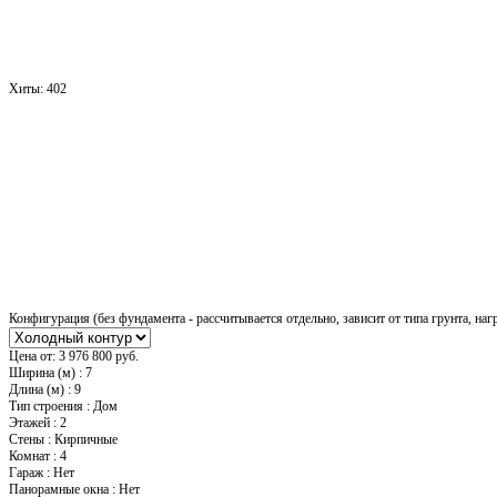
Хиты:
402
Конфигурация (без фундамента - рассчитывается отдельно, зависит от типа грунта, наг
Цена от:
3 976 800 руб.
Ширина (м)
:
7
Длина (м)
:
9
Тип строения
:
Дом
Этажей
:
2
Стены
:
Кирпичные
Комнат
:
4
Гараж
:
Нет
Панорамные окна
:
Нет