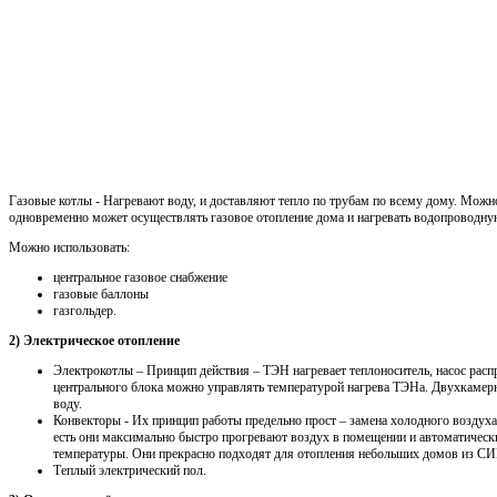
Газовые котлы - Нагревают воду, и доставляют тепло по трубам по всему дому. Можн
одновременно может осуществлять газовое отопление дома и нагревать водопроводну
Можно использовать:
центральное газовое снабжение
газовые баллоны
газгольдер.
2) Электрическое отопление
Электрокотлы – Принцип действия – ТЭН нагревает теплоноситель, насос распр
центрального блока можно управлять температурой нагрева ТЭНа. Двухкамерн
воду.
Конвекторы - Их принцип работы предельно прост – замена холодного воздуха
есть они максимально быстро прогревают воздух в помещении и автоматичес
температуры. Они прекрасно подходят для отопления небольших домов из СИП
Теплый электрический пол.