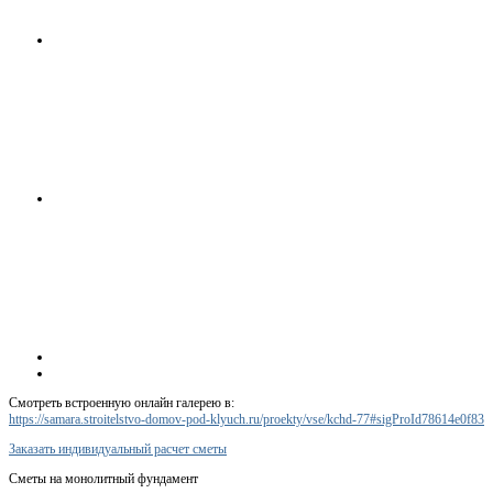
Смотреть встроенную онлайн галерею в:
https://samara.stroitelstvo-domov-pod-klyuch.ru/proekty/vse/kchd-77#sigProId78614e0f83
Заказать индивидуальный расчет сметы
Сметы на монолитный фундамент