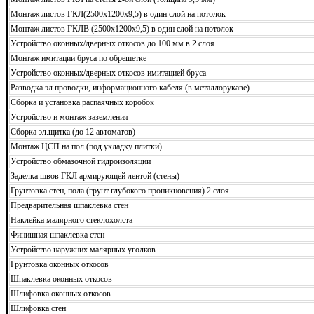
Монтаж листов ГКЛ(2500х1200х9,5) в один слой на потолок
Монтаж листов ГКЛВ (2500х1200х9,5) в один слой на потолок
Устройство оконных/дверных откосов до 100 мм в 2 слоя
Монтаж имитации бруса по обрешетке
Устройство оконных/дверных откосов имитацией бруса
Разводка эл.проводки, информационного кабеля (в металлорукаве)
Сборка и установка распаячных коробок
Устройство и монтаж заземления
Сборка эл.щитка (до 12 автоматов)
Монтаж ЦСП на пол (под укладку плитки)
Устройство обмазочной гидроизоляции
Заделка швов ГКЛ армирующей лентой (стены)
Грунтовка стен, пола (грунт глубокого проникновения) 2 слоя
Предварительная шпаклевка стен
Наклейка малярного стеклохолста
Финишная шпаклевка стен
Устройство наружних малярных уголков
Грунтовка оконных откосов
Шпаклевка оконных откосов
Шлифовка оконных откосов
Шлифовка стен