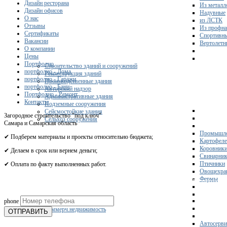
Дизайн ресторана
Из металл
Дизайн офисов
Надувные
О нас
из ЛСТК
Отзывы
Из профна
Сертификаты
Спортивн
Вакансии
Вертолетн
О компании
Цены
Портфолио
Строительство зданий и сооружений
портфолио - Дома
Реконструкция зданий
портфолио - Гаражи
Производственные здания
портфолио - Бани
Авторский надзор
Портфолио - Ремонт
Административные здания
Контакты
Подземные сооружения
Сейсмостойкие здания
Загородное строительство "под ключ"
Сельхоз сооружения
Самара и Самарская область
Промышле
✔ Подберем материалы и проекты относительно бюджета;
Картофел
Коровник
✔ Делаем в срок или вернем деньги;
Свинарни
Птичники
✔ Оплата по факту выполненных работ.
Овощехра
Фермы
Получите 
phone
Склады
Коммерч.недвижимость
ОТПРАВИТЬ
Автосерви