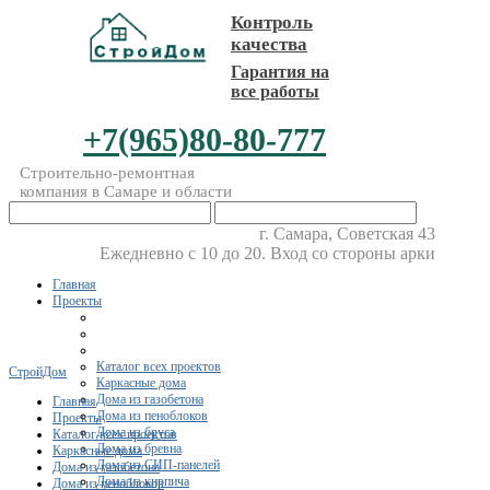
Контроль
качества
Гарантия на
все работы
+7(965)80-80-777
Строительно-ремонтная
компания в Самаре и области
г. Самара, Советская 43
Ежедневно с 10 до 20. Вход со стороны арки
Главная
Проекты
Каталог всех проектов
СтройДом
Каркасные дома
Дома из газобетона
Главная
Дома из пеноблоков
Проекты
Дома из бруса
Каталог всех проектов
Дома из бревна
Каркасные дома
Дома из СИП-панелей
Дома из газобетона
Дома из кирпича
Дома из пеноблоков