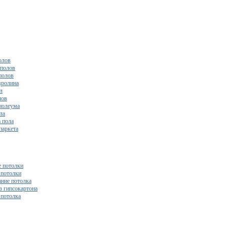
олов
полов
полов
вролина
л
лов
нолеума
ла
 пола
паркета
 потолки
потолки
ние потолка
з гипсокартона
 потолка