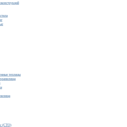
оконструкций
стила
ые
ые
нные теплицы
ехранилища
и
ки
нилища
бесплатный расчет сметы исходя из вашего бюджета!
с (СТО)