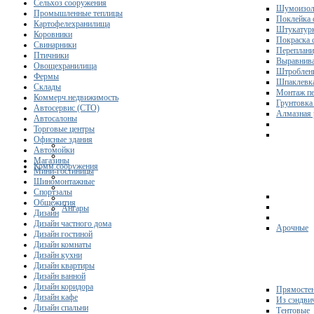
Сельхоз сооружения
Шумоизол
Промышленные теплицы
Поклейка 
Картофелехранилища
Штукатурк
Коровники
Покраска 
Свинарники
Переплани
Птичники
Выравнива
Овощехранилища
Штроблени
Фермы
Шпаклевка
Склады
Монтаж пе
Коммерч.недвижимость
Грунтовка
Автосервис (СТО)
Алмазная 
Автосалоны
Торговые центры
Офисные здания
Автомойки
Магазины
Комм.сооружения
Мини-гостиницы
Шиномонтажные
Спортзалы
Общежития
Ангары
Дизайн
Дизайн частного дома
Арочные
Дизайн гостиной
Дизайн комнаты
Дизайн кухни
Дизайн квартиры
Дизайн ванной
Дизайн коридора
Прямосте
Дизайн кафе
Из сэндви
Дизайн спальни
Тентовые