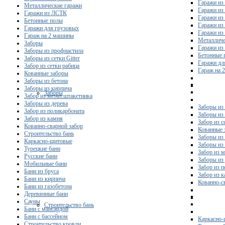
Гаражи из
Металлические гаражи
Гаражи из
Гаражи из ЛСТК
Гаражи из
Бетонные полы
Гаражи из
Гаражи для грузовых
Гаражи из
Гараж на 2 машины
Металличе
Заборы
Гаражи и
Заборы из профнастила
Бетонные 
Заборы из сетки Gitter
Гаражи дл
Забор из сетки рабица
Гараж на 
Кованные заборы
Заборы из бетона
Заборы из кирпича
Заборы
Забор из метал.штакетника
Заборы из дерева
Заборы из
Забор из поликарбоната
Заборы из 
Забор из камня
Забор из с
Кованно-сварной забор
Кованные 
Строительство бань
Заборы из
Каркасно-щитовые
Заборы из
Турецкие бани
Забор из 
Русские бани
Заборы из
Мобильные бани
Забор из 
Бани из бруса
Забор из 
Бани из кирпича
Кованно-с
Бани из газобетона
Деревянные бани
Сауны
Строительство бань
Бани с мансардой
Бани с бассейном
Каркасно-
Строительство кровли