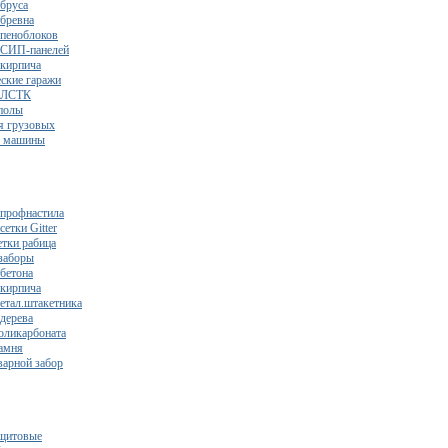
 бруса
 бревна
 пеноблоков
 СИП-панелей
 кирпича
ские гаражи
з ЛСТК
полы
я грузовых
2 машины
 профнастила
сетки Gitter
етки рабица
заборы
 бетона
 кирпича
метал.штакетника
 дерева
поликарбоната
камня
варной забор
щитовые