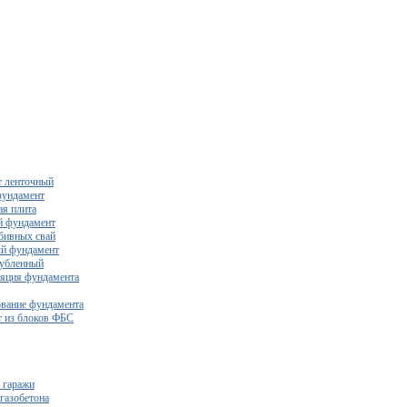
 ленточный
фундамент
я плита
й фундамент
бивных свай
й фундамент
убленный
яция фундамента
вание фундамента
 из блоков ФБС
 гаражи
газобетона