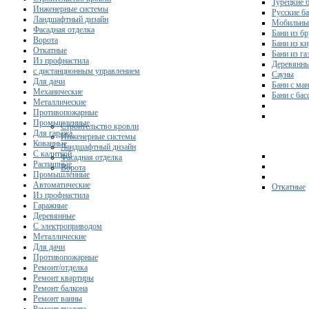
Турецкие 
Инженерные системы
Русские б
Ландшафтный дизайн
Мобильны
Фасадная отделка
Бани из бр
Ворота
Бани из к
Откатные
Бани из га
Из профнастила
Деревянны
с дистанционным управлением
Сауны
Для дачи
Бани с ма
Механические
Бани с ба
Металлические
Противопожарные
Промышленные
Строительство кровли
Для гаража
Инженерные системы
Кованные
Ландшафтный дизайн
С калиткой
Фасадная отделка
Распашные
Ворота
Промышленные
Автоматические
Откатные
Из профнастила
Гаражные
Деревянные
С электроприводом
Металлические
Для дачи
Противопожарные
Ремонт/отделка
Ремонт квартиры
Ремонт балкона
Ремонт ванны