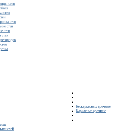
яция стен
обоев
а стен
стен
ровка стен
ние стен
е стен
 стен
регородок
 стен
резка
Бескаркасных арочные
Каркасные арочные
нные
ч-панелей