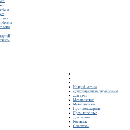
бани
ани
е бани
уса
ирпича
зобетона
е бани
нсардой
ссейном
Из профнастила
с дистанционным управлением
Для дачи
Механические
Металлические
Противопожарные
Промышленные
Для гаража
Кованные
С калиткой