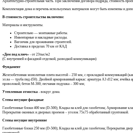
Архитектурно-строительная часть. При заключении договора подряда, стоимость проек
Комплектация дома и перечень используемых материалов могут быть изменены и доп
В стоимость строительства включено:
Материалы и инструменты.
Cтроительно — монтажные работы.
Инвентарные и накладные расходы.
Вагончик для проживания строителей.
Доставка в пределах 70 км от КАД
«Дом под ключ»
- от 23тыс/м2
(С внутренней и фасадной отделкой, разводкой коммуникации)
Фундамент
Железобетонная монолитная плита высотой – 250 мм, с прокладкой коммуникаций (кан
эл.ва — труба пнд d50). Двойной армированный каркас: арматура A3 d12 мм; ячейка 
проволокой; бетон М-300; песчаная подушка – 300 мм;
Утепленная отмостка
- вокруг дома.
Стены несущие фасадные
Газобетонные блоки 400 мм (D-500); Кладка на клей для газобетона; Армирование кла
Перекрытия оконных и дверных проемов – уголок 75х75 обработанный грунтовкой.
Стены несущие внутренние
Газобетонные блоки 250 мм (D-500); Кладка на клей для газобетона; Перекрытия две
грунтовкой.