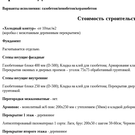
Варианты исполнения: газобетон/пенобетон/керамобетон
Стоимость строительс
«Холодный контур»
-от 10тыс/м2
(коробка с межэтажным деревянным перекрытием)
Фундамент
Расчитывается отдельно.
Стены несущие фасадные
Газобетонные блоки 400 мм (D-500); Кладка на клей для газобетона; Армирование кла
Перекрытия оконных и дверных проемов – уголок 75х75 обработанный грунтовкой.
Стены несущие внутренние
Газобетонные блоки 250 мм (D-500); Кладка на клей для газобетона; Перекрытия две
грунтовкой.
Перегородки межкомнатные
- нет.
Армопояс
- монолитный ж/б пояс 200х250 мм с утеплением (50мм) и кладкой доборн
Перекрытие 1 этаж
- деревянное
Антисептированый пиломатериал 1 сорта: Лаги, брус 200х50 с шагом 59-60см; Черновой
Перекрытие второго этажа
- деревянное