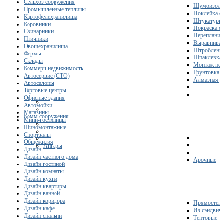
Сельхоз сооружения
Шумоизол
Промышленные теплицы
Поклейка 
Картофелехранилища
Штукатурк
Коровники
Покраска 
Свинарники
Переплани
Птичники
Выравнива
Овощехранилища
Штроблени
Фермы
Шпаклевка
Склады
Монтаж пе
Коммерч.недвижимость
Грунтовка
Автосервис (СТО)
Алмазная 
Автосалоны
Торговые центры
Офисные здания
Автомойки
Магазины
Комм.сооружения
Мини-гостиницы
Шиномонтажные
Спортзалы
Общежития
Ангары
Дизайн
Дизайн частного дома
Арочные
Дизайн гостиной
Дизайн комнаты
Дизайн кухни
Дизайн квартиры
Дизайн ванной
Дизайн коридора
Прямосте
Дизайн кафе
Из сэндви
Дизайн спальни
Тентовые