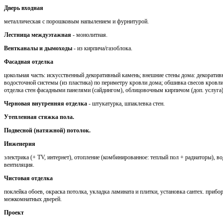
Дверь входная
металлическая с порошковым напылением и фурнитурой.
Лестница междуэтажная
- монолитная.
Вентканалы и дымоходы
- из кирпича/газоблока.
Фасадная отделка
цокольная часть: искусственный декоративный камень; внешние стены дома: декоратив
водосточной системы (из пластика) по периметру кровли дома; обшивка свесов кров
отделка стен фасадными панелями (сайдингом), облицовочным кирпичом (доп. услуга)
Черновая внутренняя отделка
- штукатурка, шпаклевка стен.
Утепленная стяжка пола.
Подвесной (натяжной) потолок.
Инженерия
электрика (+ TV, интернет), отопление (комбинированное: теплый пол + радиаторы), во
вентиляция.
Чистовая отделка
поклейка обоев, окраска потолка, укладка ламината и плитки, установка сантех. приб
межкомнатных дверей.
Проект