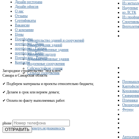
Дизайн ресторана
Из металл
Дизайн офисов
Надувные
О нас
из ЛСТК
Отзывы
Из профна
Сертификаты
Спортивн
Вакансии
Вертолетн
О компании
Цены
Портфолио
Строительство зданий и сооружений
портфолио - Дома
Реконструкция зданий
портфолио - Гаражи
Производственные здания
портфолио - Бани
Авторский надзор
Портфолио - Ремонт
Административные здания
Контакты
Подземные сооружения
Сейсмостойкие здания
Загородное строительство "под ключ"
Сельхоз сооружения
Самара и Самарская область
Промышле
✔ Подберем материалы и проекты относительно бюджета;
Картофел
Коровник
✔ Делаем в срок или вернем деньги;
Свинарни
Птичники
✔ Оплата по факту выполненных работ.
Овощехра
Фермы
Получите 
phone
Склады
Коммерч.недвижимость
ОТПРАВИТЬ
Автосерви