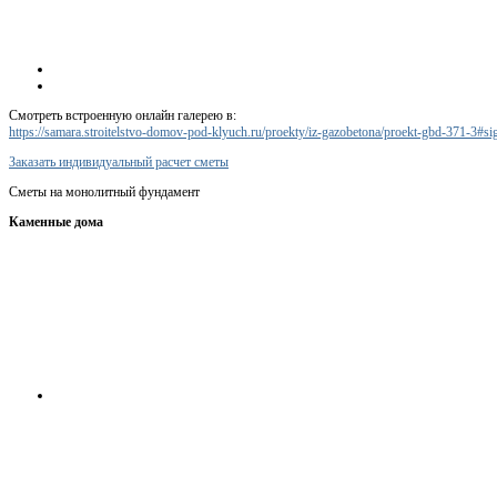
Смотреть встроенную онлайн галерею в:
https://samara.stroitelstvo-domov-pod-klyuch.ru/proekty/iz-gazobetona/proekt-gbd-371-3#
Заказать индивидуальный расчет сметы
Сметы на монолитный фундамент
Каменные дома