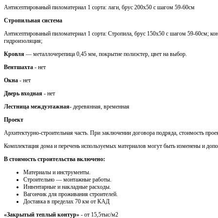
Антисептированый пиломатериал 1 сорта: лаги, брус 200х50 с шагом 59-60см
Стропильная система
Антисептированый пиломатериал 1 сорта: Стропила, брус 150х50 с шагом 59-60см; кон
гидроизоляция;
Кровля
— металлочерепица 0,45 мм, покрытие полиэстер, цвет на выбор.
Вентшахта
- нет
Окна
- нет
Дверь входная
- нет
Лестница междуэтажная
- деревянная, временная
Проект
Архитектурно-строительная часть. При заключении договора подряда, стоимость проек
Комплектация дома и перечень используемых материалов могут быть изменены и доп
В стоимость строительства включено:
Материалы и инструменты.
Cтроительно — монтажные работы.
Инвентарные и накладные расходы.
Вагончик для проживания строителей.
Доставка в пределах 70 км от КАД
«Закрытый теплый контур»
- от 15,5тыс/м2