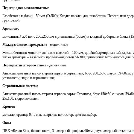
Перегородки межкомнатные
Газобетонные блоки 150 мм (D-500); Кладка на клей для газобетона; Перекрытия две
грунтовкой.
Армопояс
монолитный ж/б пояс 200х250 мм с утеплением (50мм) и кладкой доборного блока (1
Междуэтажное перекрытие
- монолитное
Железобетонная монолитная плита высотой – 160 мм, двойной армированный каркас: 
вязка арматуры – вязальной проволокой; бетон М-300; применение бетонанасоса для п
Перекрытие второго этажа
- деревянное
Антисептированый пиломатериал первого сорта: лаги, брус 200х50 с шагом 59-60см; 
утеплитель; гидро и пароизоляция;
Стропильная система
Антисептированый пиломатериал первого сорта: Стропила, брус 150х50 с шагом 59-60с
25х150; гидроизоляция;
Кровля
металлочерепица 0,45 мм, покрытие полиэстер, цвет на выбор.
Окна
ПВХ «Rehau Sib», белого цвета, 3 камерный профиль 60мм, двухкамерный стеклопаке