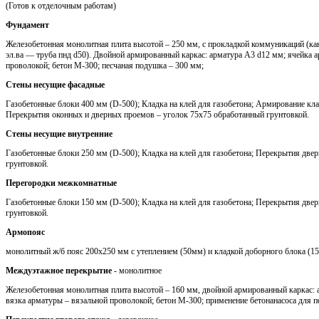
(Готов к отделочным работам)
Фундамент
Железобетонная монолитная плита высотой – 250 мм, с прокладкой коммуникаций (кан
эл.ва — труба пнд d50). Двойной армированный каркас: арматура A3 d12 мм; ячейка 
проволокой; бетон М-300; песчаная подушка – 300 мм;
Стены несущие фасадные
Газобетонные блоки 400 мм (D-500); Кладка на клей для газобетона; Армирование кла
Перекрытия оконных и дверных проемов – уголок 75х75 обработанный грунтовкой.
Стены несущие внутренние
Газобетонные блоки 250 мм (D-500); Кладка на клей для газобетона; Перекрытия две
грунтовкой.
Перегородки межкомнатные
Газобетонные блоки 150 мм (D-500); Кладка на клей для газобетона; Перекрытия две
грунтовкой.
Армопояс
монолитный ж/б пояс 200х250 мм с утеплением (50мм) и кладкой доборного блока (1
Междуэтажное перекрытие
- монолитное
Железобетонная монолитная плита высотой – 160 мм, двойной армированный каркас: 
вязка арматуры – вязальной проволокой; бетон М-300; применение бетонанасоса для п