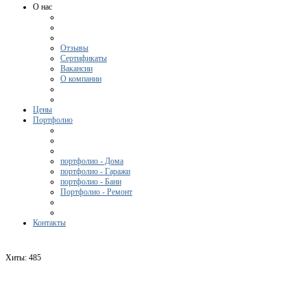
О нас
Отзывы
Сертификаты
Вакансии
О компании
Цены
Портфолио
портфолио - Дома
портфолио - Гаражи
портфолио - Бани
Портфолио - Ремонт
Контакты
Хиты:
485