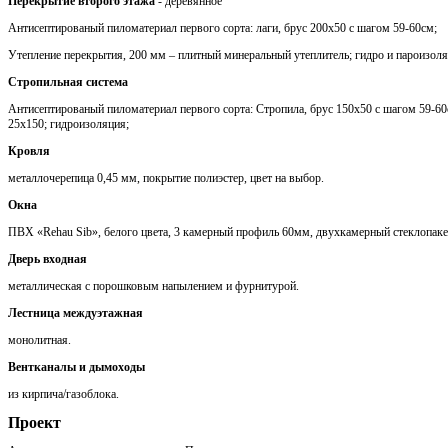
Перекрытие второго этажа
- деревянное
Антисептированый пиломатериал первого сорта: лаги, брус 200х50 с шагом 59-60см;
Утепление перекрытия, 200 мм – плитный минеральный утеплитель; гидро и пароизоля
Стропильная система
Антисептированый пиломатериал первого сорта: Стропила, брус 150х50 с шагом 59-60с
25х150; гидроизоляция;
Кровля
металлочерепица 0,45 мм, покрытие полиэстер, цвет на выбор.
Окна
ПВХ «Rehau Sib», белого цвета, 3 камерный профиль 60мм, двухкамерный стеклопаке
Дверь входная
металлическая с порошковым напылением и фурнитурой.
Лестница междуэтажная
монолитная.
Вентканалы и дымоходы
из кирпича/газоблока.
Проект