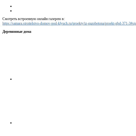
Смотреть встроенную онлайн галерею в:
https://samara.stroitelstvo-domov-pod-klyuch.ru/proekty/iz-gazobetona/proekt-gbd-371-3#
Деревянные дома