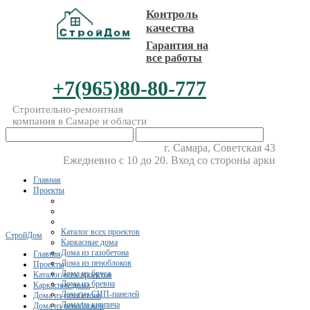
Контроль
качества
Гарантия на
все работы
+7(965)80-80-777
Строительно-ремонтная
компания в Самаре и области
г. Самара, Советская 43
Ежедневно с 10 до 20. Вход со стороны арки
Главная
Проекты
Каталог всех проектов
СтройДом
Каркасные дома
Дома из газобетона
Главная
Дома из пеноблоков
Проекты
Дома из бруса
Каталог всех проектов
Дома из бревна
Каркасные дома
Дома из СИП-панелей
Дома из газобетона
Дома из кирпича
Дома из пеноблоков