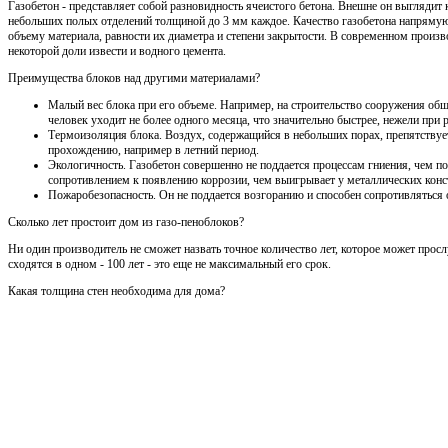
Газобетон - представляет собой разновидность ячеистого бетона. Внешне он выглядит 
небольших полых отделений толщиной до 3 мм каждое. Качество газобетона напрямую
объему материала, равности их диаметра и степени закрытости. В современном произво
некоторой доли извести и водного цемента.
Преимущества блоков над другими материалами?
Малый вес блока при его объеме. Например, на строительство сооружения общ
человек уходит не более одного месяца, что значительно быстрее, нежели при
Термоизоляция блока. Воздух, содержащийся в небольших порах, препятствует
прохождению, например в летний период.
Экологичность. Газобетон совершенно не поддается процессам гниения, чем по
сопротивлением к появлению коррозии, чем выигрывает у металлических конс
Пожаробезопасность. Он не поддается возгоранию и способен сопротивляться 
Сколько лет простоит дом из газо-пеноблоков?
Ни один производитель не сможет назвать точное количество лет, которое может просл
сходятся в одном - 100 лет - это еще не максимальный его срок.
Какая толщина стен необходима для дома?