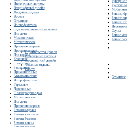
Турецкие 
Инженерные системы
Русские б
Ландшафтный дизайн
Мобильны
Фасадная отделка
Бани из бр
Ворота
Бани из к
Откатные
Бани из га
Из профнастила
Деревянны
с дистанционным управлением
Сауны
Для дачи
Бани с ма
Механические
Бани с ба
Металлические
Противопожарные
Промышленные
Строительство кровли
Для гаража
Инженерные системы
Кованные
Ландшафтный дизайн
С калиткой
Фасадная отделка
Распашные
Ворота
Промышленные
Автоматические
Откатные
Из профнастила
Гаражные
Деревянные
С электроприводом
Металлические
Для дачи
Противопожарные
Ремонт/отделка
Ремонт квартиры
Ремонт балкона
Ремонт ванны