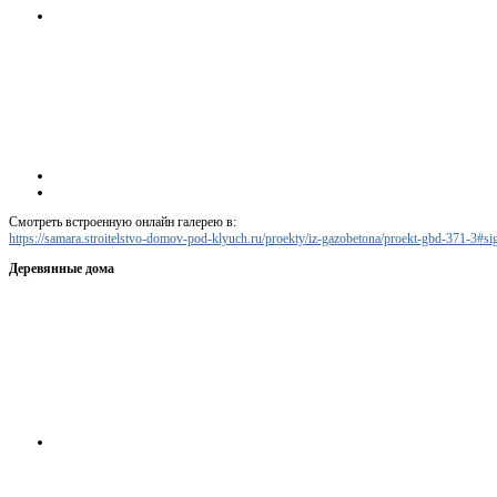
Смотреть встроенную онлайн галерею в:
https://samara.stroitelstvo-domov-pod-klyuch.ru/proekty/iz-gazobetona/proekt-gbd-371-3#
Деревянные дома