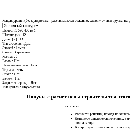
Конфигурация (без фундамента - рассчитывается отдельно, зависит от типа грунта, наг
Цена от:
3 590 400 руб.
Ширина (м)
:
12
Длина (м)
:
13
Тип строения
:
Дом
Этажей
:
1+ман.
Стены
:
Каркасные
Комнат
:
6
Гараж
:
Нет
Панорамные окна
:
Есть
Терраса
:
Есть
Эркер
:
Нет
Балкон
:
Нет
Закрытая веранда
:
Нет
Тип кровли
:
Двухскатная
Получите расчет цены строительства это
Вы получите:
Варианты решений, исходя из вашег
Детальное описание оптимальных вар
комплектаций
Конкретную стоимость постройки и с