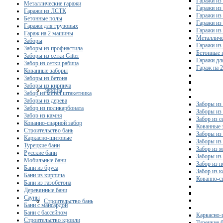
Гаражи из
Металлические гаражи
Гаражи из
Гаражи из ЛСТК
Гаражи из
Бетонные полы
Гаражи из
Гаражи для грузовых
Гаражи из
Гараж на 2 машины
Металличе
Заборы
Гаражи и
Заборы из профнастила
Бетонные 
Заборы из сетки Gitter
Гаражи дл
Забор из сетки рабица
Гараж на 
Кованные заборы
Заборы из бетона
Заборы из кирпича
Заборы
Забор из метал.штакетника
Заборы из дерева
Заборы из
Забор из поликарбоната
Заборы из 
Забор из камня
Забор из с
Кованно-сварной забор
Кованные 
Строительство бань
Заборы из
Каркасно-щитовые
Заборы из
Турецкие бани
Забор из 
Русские бани
Заборы из
Мобильные бани
Забор из 
Бани из бруса
Забор из 
Бани из кирпича
Кованно-с
Бани из газобетона
Деревянные бани
Сауны
Строительство бань
Бани с мансардой
Бани с бассейном
Каркасно-
Строительство кровли
Турецкие 