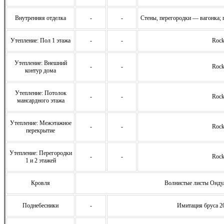
Внутренняя отделка
-
-
Стены, перегородки — вагонка; 
Утепление: Пол 1 этажа
-
-
Rock
Утепление: Внешний
-
-
Rock
контур дома
Утепление: Потолок
-
-
Rock
мансардного этажа
Утепление: Межэтажное
-
-
Rock
перекрытие
Утепление: Перегородки
-
-
Rock
1 и 2 этажей
Кровля
Волнистые листы Ондул
Поднебесники
-
Имитация бруса 2