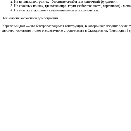
На пучинистых грунтах - бетонные столбы или ленточный фундамент;
На сложных почвах, где плавающий грунт (заболоченность, торфяники) - мон
На участке с уклоном - свайно-винтовой или столбчатый.
Технология каркасного домостроения
Каркасный дом — это быстровозводимая конструкция, в которой все несущие элемент
является основным типом малоэтажного строительства в
Скандинавии, Финляндии, Г