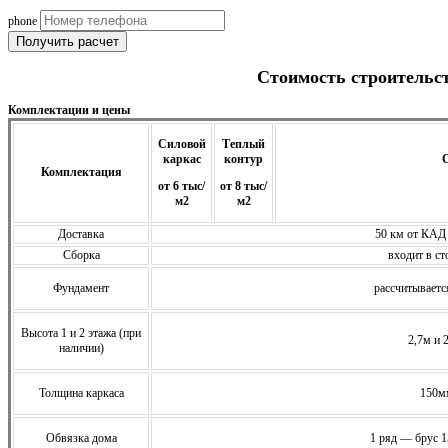
phone
Получить расчет
Стоимость строительс
Комплектации и цены
Силовой
Теплый
каркас
контур
С
Комплектация
от 6 тыс/
от 8 тыс/
м2
м2
Доставка
50 км от КАД
Сборка
входит в ст
Фундамент
расcчитываетс
Высота 1 и 2 этажа (при
2,7м и 
наличии)
Толщина каркаса
150м
Обвязка дома
1 ряд — брус 