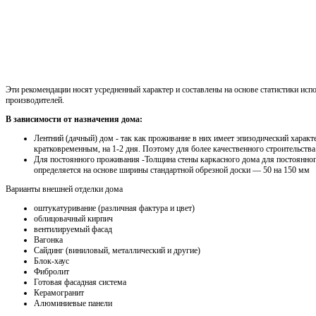
Эти рекомендации носят усредненный характер и составлены на основе статистики исп
производителей.
В зависимости от назначения дома:
Лентний (дачный) дом - так как проживание в них имеет эпизодический характ
кратковременным, на 1-2 дня. Поэтому для более качественного строительства
Для постоянного проживания -Толщина стены каркасного дома для постоянно
определяется на основе ширины стандартной обрезной доски — 50 на 150 мм
Варианты внешней отделки дома
оштукатуривание (различная фактура и цвет)
облицовачный кирпич
вентилируемый фасад
Вагонка
Сайдинг (виниловый, металлический и другие)
Блок-хаус
Фибролит
Готовая фасадная система
Керамогранит
Алюминиевые панели