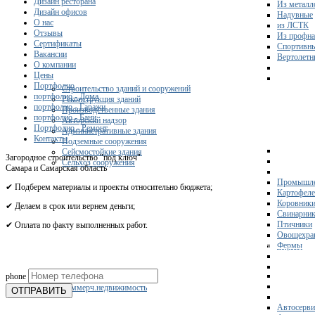
Дизайн ресторана
Из металл
Дизайн офисов
Надувные
О нас
из ЛСТК
Отзывы
Из профна
Сертификаты
Спортивн
Вакансии
Вертолетн
О компании
Цены
Портфолио
Строительство зданий и сооружений
портфолио - Дома
Реконструкция зданий
портфолио - Гаражи
Производственные здания
портфолио - Бани
Авторский надзор
Портфолио - Ремонт
Административные здания
Контакты
Подземные сооружения
Сейсмостойкие здания
Загородное строительство "под ключ"
Сельхоз сооружения
Самара и Самарская область
Промышле
✔ Подберем материалы и проекты относительно бюджета;
Картофел
Коровник
✔ Делаем в срок или вернем деньги;
Свинарни
Птичники
✔ Оплата по факту выполненных работ.
Овощехра
Фермы
Получите 
phone
Склады
Коммерч.недвижимость
ОТПРАВИТЬ
Автосерви