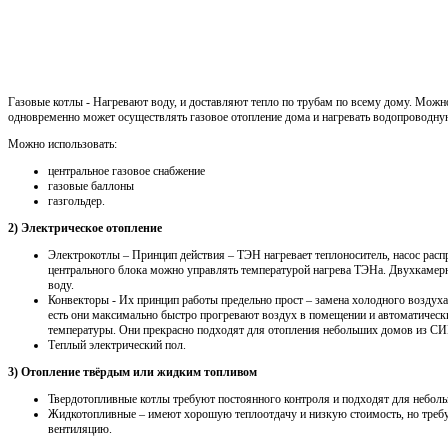
Газовые котлы - Нагревают воду, и доставляют тепло по трубам по всему дому. Можн
одновременно может осуществлять газовое отопление дома и нагревать водопроводну
Можно использовать:
центральное газовое снабжение
газовые баллоны
газгольдер.
2) Электрическое отопление
Электрокотлы – Принцип действия – ТЭН нагревает теплоноситель, насос распр
центрального блока можно управлять температурой нагрева ТЭНа. Двухкамерн
воду.
Конвекторы - Их принцип работы предельно прост – замена холодного воздуха
есть они максимально быстро прогревают воздух в помещении и автоматичес
температуры. Они прекрасно подходят для отопления небольших домов из СИП
Теплый электрический пол.
3) Отопление твёрдым или жидким топливом
Твердотопливные котлы требуют постоянного контроля и подходят для неболь
Жидкотопливные – имеют хорошую теплоотдачу и низкую стоимость, но треб
вентиляцию.