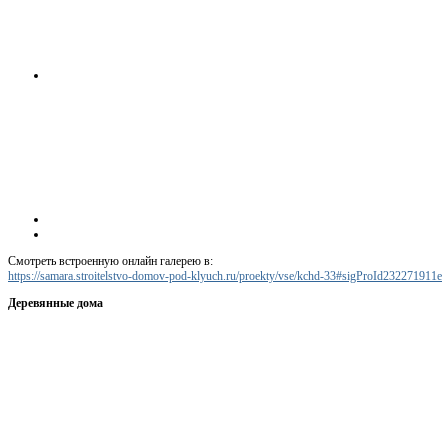
Смотреть встроенную онлайн галерею в:
https://samara.stroitelstvo-domov-pod-klyuch.ru/proekty/vse/kchd-33#sigProId232271911e
Деревянные дома