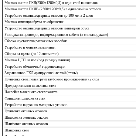
Монтаж листов ГКЛ(2500х1200х9,5) в один слой на потолок
Монтаж листов ГКЛВ (2500х1200х9,5) в один слой на потолок
Устройство оконных/дверных откосов до 100 мм в 2 слоя
Монтаж имитации бруса по обрешетке
Устройство оконных/дверных откосов имитацией бруса
Разводка эл.проводки, информационного кабеля (в металлорукаве)
Сборка и установка распаячных коробок
Устройство и монтаж заземления
Сборка эл.щитка (до 12 автоматов)
Монтаж ЦСП на пол (под укладку плитки)
Устройство обмазочной гидроизоляции
Заделка швов ГКЛ армирующей лентой (стены)
Грунтовка стен, пола (грунт глубокого проникновения) 2 слоя
Предварительная шпаклевка стен
Наклейка малярного стеклохолста
Финишная шпаклевка стен
Устройство наружних малярных уголков
Грунтовка оконных откосов
Шпаклевка оконных откосов
Шлифовка оконных откосов
Шлифовка стен