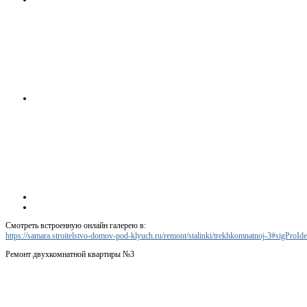
Смотреть встроенную онлайн галерею в:
https://samara.stroitelstvo-domov-pod-klyuch.ru/remont/stalinki/trekhkomnatnoj-3#sigProI
Ремонт двухкомнатной квартиры №3