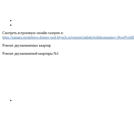
Смотреть встроенную онлайн галерею в:
https://samara.stroitelstvo-domov-pod-klyuch.ru/remont/stalinki/trekhkomnatnoj-3#sigProI
Ремонт двухкомнатных квартир
Ремонт двухкомнатной квартиры №1