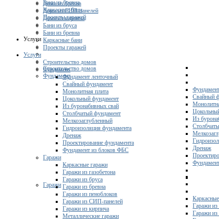
Бани из бревна
Дома из бревна
Каркасные бани
Дома из СИП-панелей
Проекты гаражей
Дома из кирпича
Бани из бруса
Бани из бревна
Услуги
Каркасные бани
Проекты гаражей
Услуги
Строительство домов
Строительство домов
Фундамент
Фундамент
Фундамент ленточный
Свайный фундамент
Фундамент
Монолитная плита
Свайный 
Цокольный фундамент
Монолитна
Из буронабивных свай
Цокольны
Столбчатый фундамент
Из бурона
Мелкозаглубленный
Столбчаты
Гидроизоляция фундамента
Мелкозагл
Дренаж
Гидроизол
Проектирование фундамента
Дренаж
Фундамент из блоков ФБС
Проектиро
Гаражи
Фундамент
Каркасные гаражи
Гаражи из газобетона
Гаражи из бруса
Гаражи
Гаражи из бревна
Гаражи из пеноблоков
Каркасные
Гаражи из СИП-панелей
Гаражи из 
Гаражи из кирпича
Гаражи из
Металлические гаражи