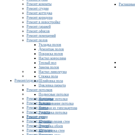
Ремонт комнаты
Распашны
Ремонт студии
Ремонт коттеджа
Ремонт коридора
Ремонт в новостройке
Ремонт гаражей
Ремонт офисов
Ремонт помещений
Ремонт полов
Укладка полов
Демонтаж полов
Покраска полов
Настил ковролина
Теплый пол
Замена полов
Настил линолеума
Стяжка пола
Ремонт/отделка
Шлифовка пола
Циклевка паркета
Ремонт потолков
Подвесные потолки
Ремонт квартиры
Натяжные потолки
Ремонт балкона
Выравнивание потолка
Ремонт ванны
Потолки из гипсокартона
Ремонт туалета
Грунтовка потолка
Ремонт кухни
Ремонт стен
Ремонт комнаты
Шумоизоляция стен
Ремонт студии
Поклейка обоев
Ремонт коттеджа
Штукатурка стен
Ремонт коридора