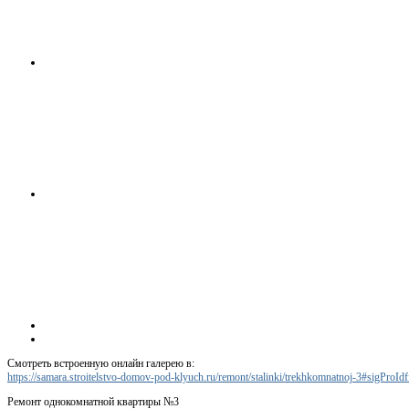
Смотреть встроенную онлайн галерею в:
https://samara.stroitelstvo-domov-pod-klyuch.ru/remont/stalinki/trekhkomnatnoj-3#sigProId
Ремонт однокомнатной квартиры №3