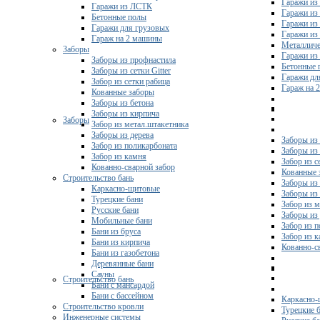
Гаражи из
Гаражи из ЛСТК
Гаражи из
Бетонные полы
Гаражи из
Гаражи для грузовых
Гаражи из
Гараж на 2 машины
Металличе
Заборы
Гаражи и
Заборы из профнастила
Бетонные 
Заборы из сетки Gitter
Гаражи дл
Забор из сетки рабица
Гараж на 
Кованные заборы
Заборы из бетона
Заборы из кирпича
Заборы
Забор из метал.штакетника
Заборы из дерева
Заборы из
Забор из поликарбоната
Заборы из 
Забор из камня
Забор из с
Кованно-сварной забор
Кованные 
Строительство бань
Заборы из
Каркасно-щитовые
Заборы из
Турецкие бани
Забор из 
Русские бани
Заборы из
Мобильные бани
Забор из 
Бани из бруса
Забор из 
Бани из кирпича
Кованно-с
Бани из газобетона
Деревянные бани
Сауны
Строительство бань
Бани с мансардой
Бани с бассейном
Каркасно-
Строительство кровли
Турецкие 
Инженерные системы