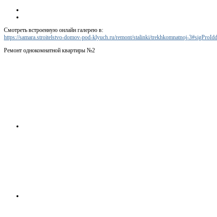
Смотреть встроенную онлайн галерею в:
https://samara.stroitelstvo-domov-pod-klyuch.ru/remont/stalinki/trekhkomnatnoj-3#sigProI
Ремонт однокомнатной квартиры №2