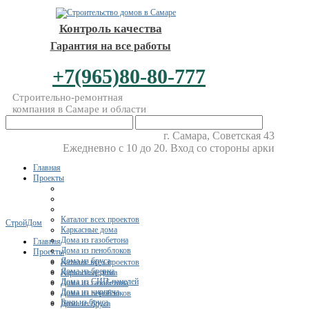
Контроль качества
Гарантия на все работы
+7(965)80-80-777
Строительно-ремонтная
компания в Самаре и области
г. Самара, Советская 43
Ежедневно с 10 до 20. Вход со стороны арки
Главная
Проекты
Каталог всех проектов
СтройДом
Каркасные дома
Дома из газобетона
Главная
Дома из пеноблоков
Проекты
Дома из бруса
Каталог всех проектов
Дома из бревна
Каркасные дома
Дома из СИП-панелей
Дома из газобетона
Дома из кирпича
Дома из пеноблоков
Бани из бруса
Дома из бруса