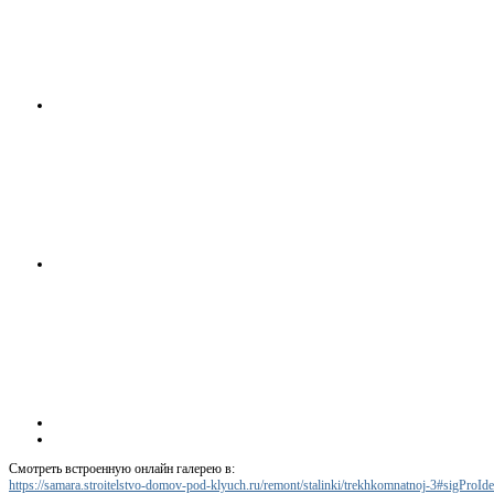
Смотреть встроенную онлайн галерею в:
https://samara.stroitelstvo-domov-pod-klyuch.ru/remont/stalinki/trekhkomnatnoj-3#sigProI