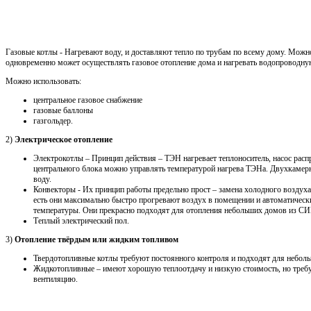
Газовые котлы - Нагревают воду, и доставляют тепло по трубам по всему дому. Можн
одновременно может осуществлять газовое отопление дома и нагревать водопроводну
Можно использовать:
центральное газовое снабжение
газовые баллоны
газгольдер.
2)
Электрическое отопление
Электрокотлы – Принцип действия – ТЭН нагревает теплоноситель, насос распр
центрального блока можно управлять температурой нагрева ТЭНа. Двухкамерн
воду.
Конвекторы - Их принцип работы предельно прост – замена холодного воздуха
есть они максимально быстро прогревают воздух в помещении и автоматичес
температуры. Они прекрасно подходят для отопления небольших домов из СИП
Теплый электрический пол.
3)
Отопление твёрдым или жидким топливом
Твердотопливные котлы требуют постоянного контроля и подходят для неболь
Жидкотопливные – имеют хорошую теплоотдачу и низкую стоимость, но треб
вентиляцию.