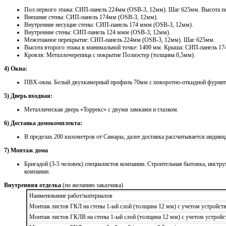
Пол первого этажа: СИП-панель 224мм (OSB-3, 12мм). Шаг 625мм. Высота по
Внешние стены: СИП-панель 174мм (OSB-3, 12мм).
Внутренние несущие стены: СИП-панель 174 ммм (OSB-3, 12мм).
Внутренние стены: СИП-панель 124 ммм (OSB-3, 12мм).
Межэтажное перекрытие: СИП-панель 224мм (OSB-3, 12мм). Шаг 625мм.
Высота второго этажа в минимальной точке: 1400 мм. Крыша: СИП-панель 17
Кровля: Металлочерепица с покрытие Полиэстер (толщина 0,5мм).
4) Окна:
ПВХ-окна. Белый двухкамерный профиль 70мм с поворотно-откидной фурнит
5) Дверь входная:
Металлическая дверь «Торрекс» с двумя замками и глазком.
6) Доставка домокомплекта:
В пределах 200 километров от Самары, далее доставка рассчитывается индиви
7) Монтаж дома
Бригадой (3-5 человек) специалистов компании. Строительная бытовка, инстру
компании.
Внутренняя отделка
(по желанию заказчика)
Наименование работ/материалов
Монтаж листов ГКЛ на стены 1-ый слой (толщина 12 мм) с учетом устройст
Монтаж листов ГКЛВ на стены 1-ый слой (толщина 12 мм) с учетом устройс