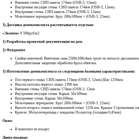
Внешние стены: СИП-панель 174мм (OSB-3, 12мм).
Внутренние несущие стены: СИП-панель 174мм (OSB-3, 12мм).
Внутренние стены: СИП-панель 174мм (OSB-3, 12мм).
Межэтажное перекрытие: Брус 200х100мм + (OSB-3, 22мм).
3) Доставка домокомплекта рассчитывается отдельно
«Эконом»
9 500руб/м2
1) Разработка проектной документации на дом.
2) Фундамент
Свайно-винтовой: Винтовые сваи 2500х108х4мм грунт по металлу двухкомпо
Дополнительная защитная обработка бруса обвязки.
3) Изготовление домокомплекта со следующими базовыми характеристиками:
Пол первого этажа: СИП-панель 174мм (OSB-3, 12мм).Шаг 1250мм.
Высота потолка первого этажа: 2500 мм.
Внешние стены: СИП-панель 174мм (OSB-3, 12мм
Внутренние несущие стены: Каркас 50х100мм.
Внутренние стены: Каркас 50х100мм.
Межэтажное перекрытие: Брус 200х100мм + (OSB-3, 22мм).
Высота второго этажа в минимальной точке: 1250 мм. Крыша: Стропильная с
Кровля: Металлочерепица с покрытие Полиэстер (толщина 0,45мм).
Окна:
В комплект не входят.
Дверь входная: