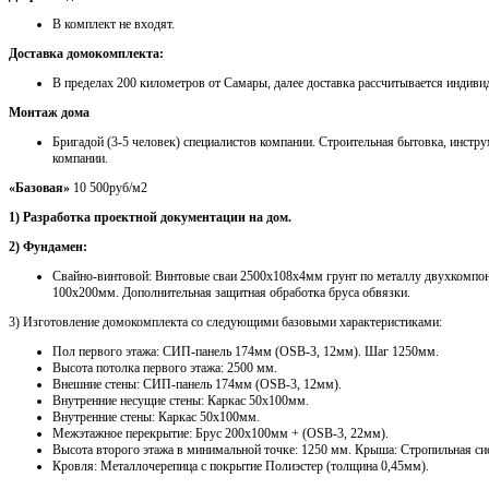
В комплект не входят.
Доставка домокомплекта:
В пределах 200 километров от Самары, далее доставка рассчитывается индиви
Монтаж дома
Бригадой (3-5 человек) специалистов компании. Строительная бытовка, инстру
компании.
«Базовая»
10 500руб/м2
1) Разработка проектной документации на дом.
2) Фундамен:
Свайно-винтовой: Винтовые сваи 2500х108х4мм грунт по металлу двухкомпон
100х200мм. Дополнительная защитная обработка бруса обвязки.
3) Изготовление домокомплекта со следующими базовыми характеристиками:
Пол первого этажа: СИП-панель 174мм (OSB-3, 12мм). Шаг 1250мм.
Высота потолка первого этажа: 2500 мм.
Внешние стены: СИП-панель 174мм (OSB-3, 12мм).
Внутренние несущие стены: Каркас 50х100мм.
Внутренние стены: Каркас 50х100мм.
Межэтажное перекрытие: Брус 200х100мм + (OSB-3, 22мм).
Высота второго этажа в минимальной точке: 1250 мм. Крыша: Стропильная с
Кровля: Металлочерепица с покрытие Полиэстер (толщина 0,45мм).