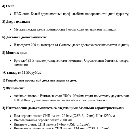
4) Окна:
ПВХ-окна. Белый двухкамерный профиль 60мм поворотно-откидной фурниту
5) Дверь входная:
Металлическая дверь производства Россия с двумя замками и глазком.
6) Доставка домокомплекта:
В пределах 200 километров от Самары, далее доставка рассчитывается индиви
8) Монтаж дома
Бригадой (3-5 человек) специалистов компании. Строительная бытовка, инстру
компании.
«Стандарт»
11 500руб/м2
1) Разработка проектной документации на дом.
2) Фундамент:
свайно-винтовой: Винтовые сваи 2500х108х4мм грунт по металлу двухкомпон
100х200мм. Дополнительная защитная обработка бруса обвязки.
3) Изготовление домокомплекта со следующими базовыми характеристиками:
Пол первого этажа: СИП-панель 224мм (OSB-3, 12мм). Шаг 1250мм.
Высота потолка первого этажа: 2800 мм.
Внешние стены: СИП-панель 174мм (OSB-3, 12мм).
Внутренние несущие стены: СИП-панель 174 ммм (OSB-3, 12мм).