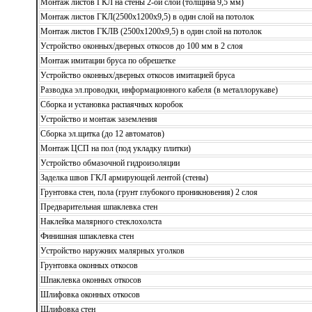
Монтаж листов ГКЛ на стены 2-ой слой (толщина 9,5 мм)
Монтаж листов ГКЛ(2500х1200х9,5) в один слой на потолок
Монтаж листов ГКЛВ (2500х1200х9,5) в один слой на потолок
Устройство оконных/дверных откосов до 100 мм в 2 слоя
Монтаж имитации бруса по обрешетке
Устройство оконных/дверных откосов имитацией бруса
Разводка эл.проводки, информационного кабеля (в металлорукаве)
Сборка и установка распаячных коробок
Устройство и монтаж заземления
Сборка эл.щитка (до 12 автоматов)
Монтаж ЦСП на пол (под укладку плитки)
Устройство обмазочной гидроизоляции
Заделка швов ГКЛ армирующей лентой (стены)
Грунтовка стен, пола (грунт глубокого проникновения) 2 слоя
Предварительная шпаклевка стен
Наклейка малярного стеклохолста
Финишная шпаклевка стен
Устройство наружних малярных уголков
Грунтовка оконных откосов
Шпаклевка оконных откосов
Шлифовка оконных откосов
Шлифовка стен