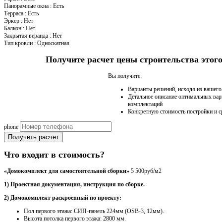
Панорамные окна
:
Есть
Терраса
:
Есть
Эркер
:
Нет
Балкон
:
Нет
Закрытая веранда
:
Нет
Тип кровли
:
Односкатная
Получите расчет цены строительства это
Вы получите:
Варианты решений, исходя из вашег
Детальное описание оптимальных вар
комплектаций
Конкретную стоимость постройки и с
phone
Получить расчет
Что входит в стоимость?
«Домокомплект для самостоятельной сборки»
5 500руб/м2
1) Проектная документация, инструкция по сборке.
2) Домокомплект раскроенный по проекту:
Пол первого этажа: СИП-панель 224мм (OSB-3, 12мм).
Высота потолка первого этажа: 2800 мм.