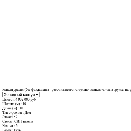
Конфигурация (без фундамента - рассчитывается отдельно, зависит от типа грунта, наг
Цена от:
4 932 000 руб.
Ширина (м)
:
10
Длина (м)
:
10
Тип строения
:
Дом
Этажей
:
2
Стены
:
СИП-панели
Комнат
:
5
Гараж
:
Есть