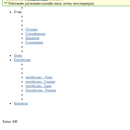
** Работаем с регионами (онлайн связь: почта, мессенджеры).
О нас
Отзывы
Сертификаты
Вакансии
О компании
Цены
Портфолио
портфолио - Дома
портфолио - Гаражи
портфолио - Бани
Портфолио - Ремонт
Контакты
Хиты:
440