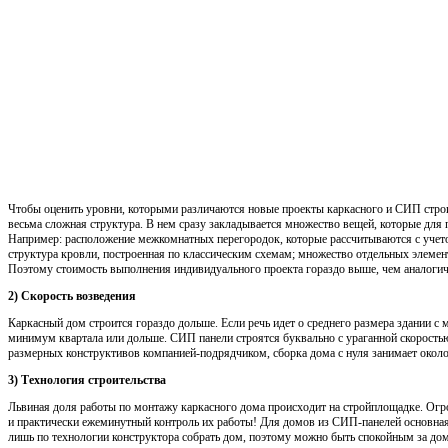
Чтобы оценить уровни, которыми различаются новые проекты каркасного и СИП строит
весьма сложная структура. В нем сразу закладывается множество вещей, которые дл
Например: расположение межкомнатных перегородок, которые рассчитываются с учет
структура кровли, построенная по классическим схемам; множество отдельных элеме
Поэтому стоимость выполнения индивидуального проекта гораздо выше, чем аналоги
2) Скорость возведения
Каркасный дом строится гораздо дольше. Если речь идет о среднего размера здании с 
минимум квартала или дольше. СИП панели строятся буквально с ураганной скоростью
размерных конструктивов компанией-подрядчиком, сборка дома с нуля занимает около
3) Технология строительства
Львиная доля работы по монтажу каркасного дома происходит на стройплощадке. Огр
и практически ежеминутный контроль их работы! Для домов из СИП-панелей основная 
лишь по технологии конструктора собрать дом, поэтому можно быть спокойным за дом