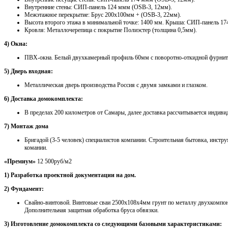
Внутренние стены: СИП-панель 124 ммм (OSB-3, 12мм).
Межэтажное перекрытие: Брус 200х100мм + (OSB-3, 22мм).
Высота второго этажа в минимальной точке: 1400 мм. Крыша: СИП-панель 17
Кровля: Металлочерепица с покрытие Полиэстер (толщина 0,5мм).
4) Окна:
ПВХ-окна. Белый двухкамерный профиль 60мм с поворотно-откидной фурнит
5) Дверь входная:
Металлическая дверь производства Россия с двумя замками и глазком.
6) Доставка домокомплекта:
В пределах 200 километров от Самары, далее доставка рассчитывается индиви
7) Монтаж дома
Бригадой (3-5 человек) специалистов компании. Строительная бытовка, инстру
комании.
«Премиум»
12 500руб/м2
1) Разработка проектной документации на дом.
2) Фундамент:
Свайно-винтовой. Винтовые сваи 2500х108х4мм грунт по металлу двухкомпо
Дополнительная защитная обработка бруса обвязки.
3) Изготовление домокомплекта со следующими базовыми характеристиками: