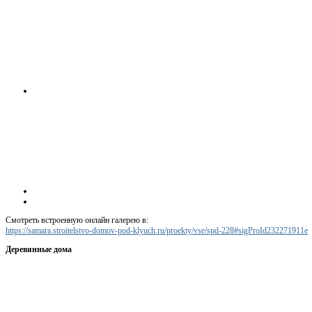
Смотреть встроенную онлайн галерею в:
https://samara.stroitelstvo-domov-pod-klyuch.ru/proekty/vse/spd-228#sigProId232271911e
Деревянные дома