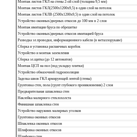
Монтаж листов ГКЛ на стены 2-ой слой (толщина 9,5 мм)
Монтаж листов ГКЛ(2500х1200х9,5) в один слой на потолок
Монтаж листов ГКЛВ (2500х1200х9,5) в один слой на потолок
Устройство оконных/дверных откосов до 100 мм в 2 слоя
Монтаж имитации бруса по обрешетке
Устройство оконных/дверных откосов имитацией бруса
Разводка эл.проводки, информационного кабеля (в металлорукаве)
Сборка и установка распаячных коробок
Устройство и монтаж заземления
Сборка эл.щитка (до 12 автоматов)
Монтаж ЦСП на пол (под укладку плитки)
Устройство обмазочной гидроизоляции
Заделка швов ГКЛ армирующей лентой (стены)
Грунтовка стен, пола (грунт глубокого проникновения) 2 слоя
Предварительная шпаклевка стен
Наклейка малярного стеклохолста
Финишная шпаклевка стен
Устройство наружних малярных уголков
Грунтовка оконных откосов
Шпаклевка оконных откосов
Шлифовка оконных откосов
Шлифовка стен