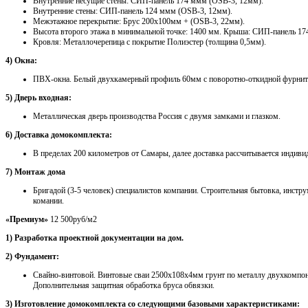
Внутренние несущие стены: СИП-панель 174 ммм (OSB-3, 12мм).
Внутренние стены: СИП-панель 124 ммм (OSB-3, 12мм).
Межэтажное перекрытие: Брус 200х100мм + (OSB-3, 22мм).
Высота второго этажа в минимальной точке: 1400 мм. Крыша: СИП-панель 17
Кровля: Металлочерепица с покрытие Полиэстер (толщина 0,5мм).
4) Окна:
ПВХ-окна. Белый двухкамерный профиль 60мм с поворотно-откидной фурнит
5) Дверь входная:
Металлическая дверь производства Россия с двумя замками и глазком.
6) Доставка домокомплекта:
В пределах 200 километров от Самары, далее доставка рассчитывается индиви
7) Монтаж дома
Бригадой (3-5 человек) специалистов компании. Строительная бытовка, инстру
комании.
«Премиум»
12 500руб/м2
1) Разработка проектной документации на дом.
2) Фундамент:
Свайно-винтовой. Винтовые сваи 2500х108х4мм грунт по металлу двухкомпо
Дополнительная защитная обработка бруса обвязки.
3) Изготовление домокомплекта со следующими базовыми характеристиками: