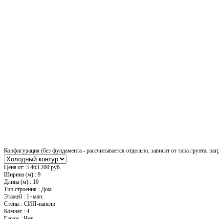
Конфигурация (без фундамента - рассчитывается отдельно, зависит от типа грунта, наг
Цена от:
3 463 200 руб.
Ширина (м)
:
9
Длина (м)
:
10
Тип строения
:
Дом
Этажей
:
1+ман.
Стены
:
СИП-панели
Комнат
:
4
Гараж
:
Нет