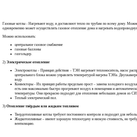
Газовые котлы - Нагревают воду, и доставляют тепло по трубам по всему дому. Можн
одновременно может осуществлять газовое отопление дома и нагревать водопроводну
Можно использовать:
центральное газовое снабжение
газовые баллоны
газгольдер.
2)
Электрическое отопление
Электрокотлы – Принцип действия – ТЭН нагревает теплоноситель, насос распр
центрального блока можно управлять температурой нагрева ТЭНа. Двухкамерн
воду.
Конвекторы - Их принцип работы предельно прост – замена холодного воздуха
есть они максимально быстро прогревают воздух в помещении и автоматичес
температуры. Они прекрасно подходят для отопления небольших домов из СИП
Теплый электрический пол.
3)
Отопление твёрдым или жидким топливом
Твердотопливные котлы требуют постоянного контроля и подходят для неболь
Жидкотопливные – имеют хорошую теплоотдачу и низкую стоимость, но треб
вентиляцию.