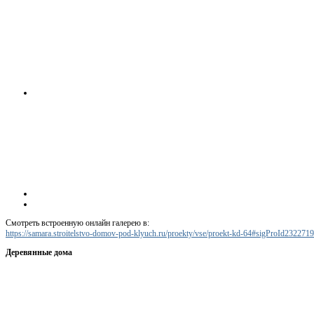
Смотреть встроенную онлайн галерею в:
https://samara.stroitelstvo-domov-pod-klyuch.ru/proekty/vse/proekt-kd-64#sigProId232271
Деревянные дома