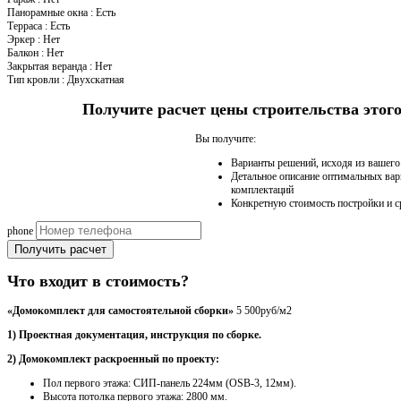
Панорамные окна
:
Есть
Терраса
:
Есть
Эркер
:
Нет
Балкон
:
Нет
Закрытая веранда
:
Нет
Тип кровли
:
Двухскатная
Получите расчет цены строительства это
Вы получите:
Варианты решений, исходя из вашег
Детальное описание оптимальных вар
комплектаций
Конкретную стоимость постройки и с
phone
Получить расчет
Что входит в стоимость?
«Домокомплект для самостоятельной сборки»
5 500руб/м2
1) Проектная документация, инструкция по сборке.
2) Домокомплект раскроенный по проекту:
Пол первого этажа: СИП-панель 224мм (OSB-3, 12мм).
Высота потолка первого этажа: 2800 мм.