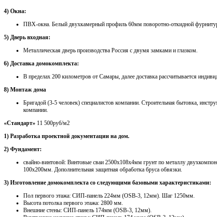
4) Окна:
ПВХ-окна. Белый двухкамерный профиль 60мм поворотно-откидной фурниту
5) Дверь входная:
Металлическая дверь производства Россия с двумя замками и глазком.
6) Доставка домокомплекта:
В пределах 200 километров от Самары, далее доставка рассчитывается индиви
8) Монтаж дома
Бригадой (3-5 человек) специалистов компании. Строительная бытовка, инстру
компании.
«Стандарт»
11 500руб/м2
1) Разработка проектной документации на дом.
2) Фундамент:
свайно-винтовой: Винтовые сваи 2500х108х4мм грунт по металлу двухкомпон
100х200мм. Дополнительная защитная обработка бруса обвязки.
3) Изготовление домокомплекта со следующими базовыми характеристиками:
Пол первого этажа: СИП-панель 224мм (OSB-3, 12мм). Шаг 1250мм.
Высота потолка первого этажа: 2800 мм.
Внешние стены: СИП-панель 174мм (OSB-3, 12мм).