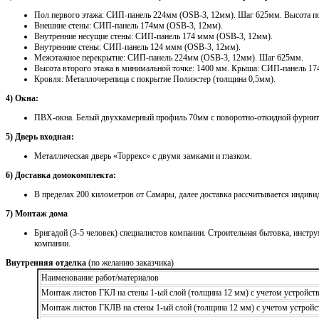
Пол первого этажа: СИП-панель 224мм (OSB-3, 12мм). Шаг 625мм. Высота по
Внешние стены: СИП-панель 174мм (OSB-3, 12мм).
Внутренние несущие стены: СИП-панель 174 ммм (OSB-3, 12мм).
Внутренние стены: СИП-панель 124 ммм (OSB-3, 12мм).
Межэтажное перекрытие: СИП-панель 224мм (OSB-3, 12мм). Шаг 625мм.
Высота второго этажа в минимальной точке: 1400 мм. Крыша: СИП-панель 17
Кровля: Металлочерепица с покрытие Полиэстер (толщина 0,5мм).
4) Окна:
ПВХ-окна. Белый двухкамерный профиль 70мм с поворотно-откидной фурнит
5) Дверь входная:
Металлическая дверь «Торрекс» с двумя замками и глазком.
6) Доставка домокомплекта:
В пределах 200 километров от Самары, далее доставка рассчитывается индиви
7) Монтаж дома
Бригадой (3-5 человек) специалистов компании. Строительная бытовка, инстру
компании.
Внутренняя отделка
(по желанию заказчика)
Наименование работ/материалов
Монтаж листов ГКЛ на стены 1-ый слой (толщина 12 мм) с учетом устройст
Монтаж листов ГКЛВ на стены 1-ый слой (толщина 12 мм) с учетом устройс