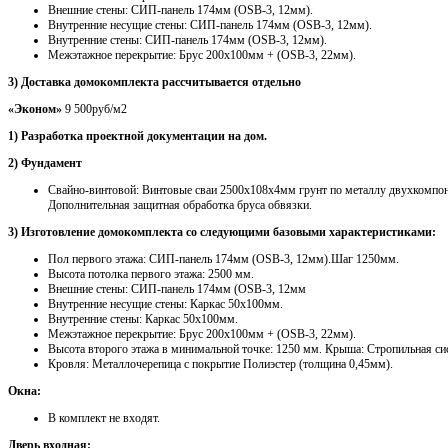
Внешние стены: СИП-панель 174мм (OSB-3, 12мм).
Внутренние несущие стены: СИП-панель 174мм (OSB-3, 12мм).
Внутренние стены: СИП-панель 174мм (OSB-3, 12мм).
Межэтажное перекрытие: Брус 200х100мм + (OSB-3, 22мм).
3) Доставка домокомплекта рассчитывается отдельно
«Эконом»
9 500руб/м2
1) Разработка проектной документации на дом.
2) Фундамент
Свайно-винтовой: Винтовые сваи 2500х108х4мм грунт по металлу двухкомпо
Дополнительная защитная обработка бруса обвязки.
3) Изготовление домокомплекта со следующими базовыми характеристиками:
Пол первого этажа: СИП-панель 174мм (OSB-3, 12мм).Шаг 1250мм.
Высота потолка первого этажа: 2500 мм.
Внешние стены: СИП-панель 174мм (OSB-3, 12мм
Внутренние несущие стены: Каркас 50х100мм.
Внутренние стены: Каркас 50х100мм.
Межэтажное перекрытие: Брус 200х100мм + (OSB-3, 22мм).
Высота второго этажа в минимальной точке: 1250 мм. Крыша: Стропильная с
Кровля: Металлочерепица с покрытие Полиэстер (толщина 0,45мм).
Окна:
В комплект не входят.
Дверь входная: