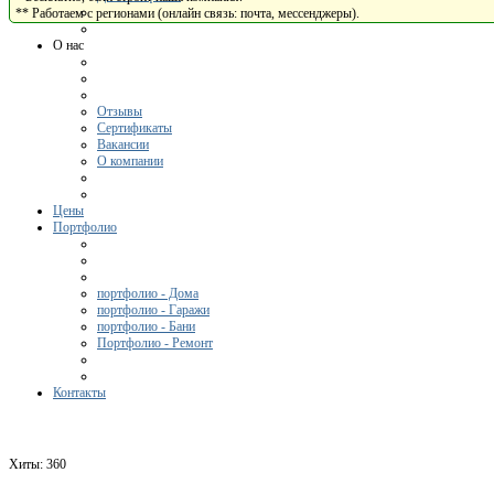
** Работаем с регионами (онлайн связь: почта, мессенджеры).
О нас
Отзывы
Сертификаты
Вакансии
О компании
Цены
Портфолио
портфолио - Дома
портфолио - Гаражи
портфолио - Бани
Портфолио - Ремонт
Контакты
Хиты:
360