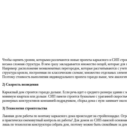
Чтобы оценить уровни, которыми различаются новые проекты каркасного и СИП строит
весьма сложная структура. В нем сразу закладывается множество вещей, которые дл
Например: расположение межкомнатных перегородок, которые рассчитываются с учет
структура кровли, построенная по классическим схемам; множество отдельных элеме
Поэтому стоимость выполнения индивидуального проекта гораздо выше, чем аналоги
2) Скорость возведения
Каркасный дом строится гораздо дольше. Если речь идет о среднего размера здании с 
минимум квартала или дольше. СИП панели строятся буквально с ураганной скоростью
размерных конструктивов компанией-подрядчиком, сборка дома с нуля занимает около
3) Технология строительства
Львиная доля работы по монтажу каркасного дома происходит на стройплощадке. Огр
и практически ежеминутный контроль их работы! Для домов из СИП-панелей основная 
лишь по технологии конструктора собрать дом, поэтому можно быть спокойным за дом