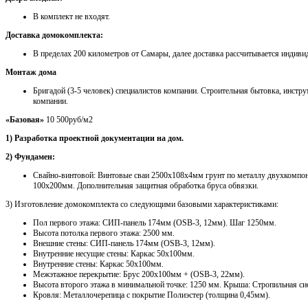
В комплект не входят.
Доставка домокомплекта:
В пределах 200 километров от Самары, далее доставка рассчитывается индиви
Монтаж дома
Бригадой (3-5 человек) специалистов компании. Строительная бытовка, инстру
компании.
«Базовая»
10 500руб/м2
1) Разработка проектной документации на дом.
2) Фундамен:
Свайно-винтовой: Винтовые сваи 2500х108х4мм грунт по металлу двухкомпон
100х200мм. Дополнительная защитная обработка бруса обвязки.
3) Изготовление домокомплекта со следующими базовыми характеристиками:
Пол первого этажа: СИП-панель 174мм (OSB-3, 12мм). Шаг 1250мм.
Высота потолка первого этажа: 2500 мм.
Внешние стены: СИП-панель 174мм (OSB-3, 12мм).
Внутренние несущие стены: Каркас 50х100мм.
Внутренние стены: Каркас 50х100мм.
Межэтажное перекрытие: Брус 200х100мм + (OSB-3, 22мм).
Высота второго этажа в минимальной точке: 1250 мм. Крыша: Стропильная с
Кровля: Металлочерепица с покрытие Полиэстер (толщина 0,45мм).