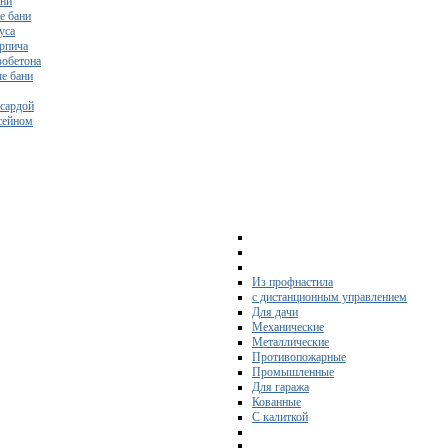
ани
е бани
уса
ирпича
зобетона
е бани
нсардой
ссейном
Из профнастила
с дистанционным управлением
Для дачи
Механические
Металлические
Противопожарные
Промышленные
Для гаража
Кованные
С калиткой