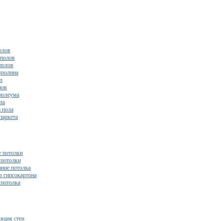
олов
полов
полов
вролина
л
лов
нолеума
ла
 пола
паркета
 потолки
потолки
ние потолка
з гипсокартона
 потолка
яция стен