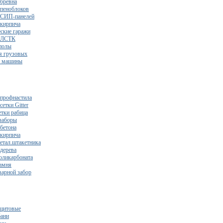
 бревна
 пеноблоков
 СИП-панелей
 кирпича
ские гаражи
з ЛСТК
полы
я грузовых
2 машины
 профнастила
сетки Gitter
етки рабица
заборы
 бетона
 кирпича
метал.штакетника
 дерева
поликарбоната
камня
варной забор
щитовые
бани