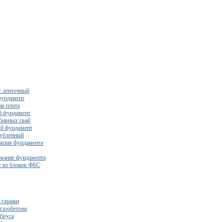
 ленточный
фундамент
я плита
й фундамент
бивных свай
й фундамент
убленный
яция фундамента
вание фундамента
 из блоков ФБС
 гаражи
газобетона
 бруса