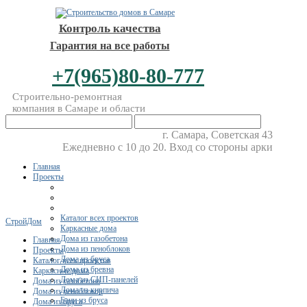
Контроль качества
Гарантия на все работы
+7(965)80-80-777
Строительно-ремонтная
компания в Самаре и области
г. Самара, Советская 43
Ежедневно с 10 до 20. Вход со стороны арки
Главная
Проекты
Каталог всех проектов
СтройДом
Каркасные дома
Дома из газобетона
Главная
Дома из пеноблоков
Проекты
Дома из бруса
Каталог всех проектов
Дома из бревна
Каркасные дома
Дома из СИП-панелей
Дома из газобетона
Дома из кирпича
Дома из пеноблоков
Бани из бруса
Дома из бруса