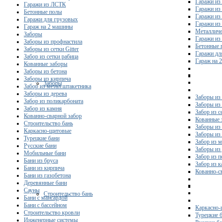
Гаражи из
Гаражи из ЛСТК
Гаражи из
Бетонные полы
Гаражи из
Гаражи для грузовых
Гаражи из
Гараж на 2 машины
Металличе
Заборы
Гаражи и
Заборы из профнастила
Бетонные 
Заборы из сетки Gitter
Гаражи дл
Забор из сетки рабица
Гараж на 
Кованные заборы
Заборы из бетона
Заборы из кирпича
Заборы
Забор из метал.штакетника
Заборы из дерева
Заборы из
Забор из поликарбоната
Заборы из 
Забор из камня
Забор из с
Кованно-сварной забор
Кованные 
Строительство бань
Заборы из
Каркасно-щитовые
Заборы из
Турецкие бани
Забор из 
Русские бани
Заборы из
Мобильные бани
Забор из 
Бани из бруса
Забор из 
Бани из кирпича
Кованно-с
Бани из газобетона
Деревянные бани
Сауны
Строительство бань
Бани с мансардой
Бани с бассейном
Каркасно-
Строительство кровли
Турецкие 
Инженерные системы