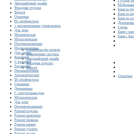
Русские б
Ландшафтный дизайн
Мобильны
Фасадная отделка
Бани из бр
Ворота
Бани из к
Откатные
Бани из га
Из профнастила
Деревянны
с дистанционным управлением
Сауны
Для дачи
Бани с ма
Механические
Бани с ба
Металлические
Противопожарные
Промышленные
Строительство кровли
Для гаража
Инженерные системы
Кованные
Ландшафтный дизайн
С калиткой
Фасадная отделка
Распашные
Ворота
Промышленные
Автоматические
Откатные
Из профнастила
Гаражные
Деревянные
С электроприводом
Металлические
Для дачи
Противопожарные
Ремонт/отделка
Ремонт квартиры
Ремонт балкона
Ремонт ванны
Ремонт туалета
Ремонт кухни