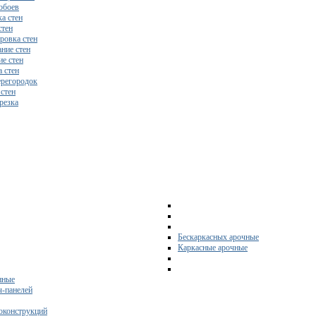
обоев
а стен
стен
ровка стен
ние стен
е стен
 стен
регородок
 стен
резка
Бескаркасных арочные
Каркасные арочные
нные
ч-панелей
оконструкций