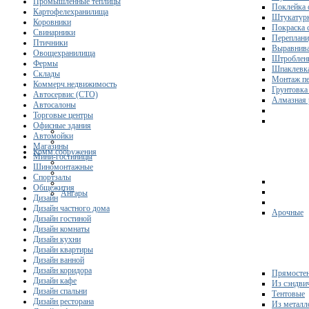
Промышленные теплицы
Поклейка 
Картофелехранилища
Штукатурк
Коровники
Покраска 
Свинарники
Переплани
Птичники
Выравнива
Овощехранилища
Штроблени
Фермы
Шпаклевка
Склады
Монтаж пе
Коммерч.недвижимость
Грунтовка
Автосервис (СТО)
Алмазная 
Автосалоны
Торговые центры
Офисные здания
Автомойки
Магазины
Комм.сооружения
Мини-гостиницы
Шиномонтажные
Спортзалы
Общежития
Ангары
Дизайн
Дизайн частного дома
Арочные
Дизайн гостиной
Дизайн комнаты
Дизайн кухни
Дизайн квартиры
Дизайн ванной
Дизайн коридора
Прямосте
Дизайн кафе
Из сэндви
Дизайн спальни
Тентовые
Дизайн ресторана
Из металл