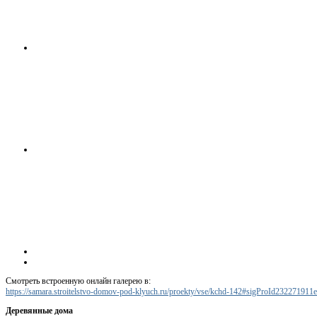
Смотреть встроенную онлайн галерею в:
https://samara.stroitelstvo-domov-pod-klyuch.ru/proekty/vse/kchd-142#sigProId232271911e
Деревянные дома