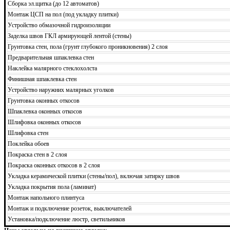
Сборка эл.щитка (до 12 автоматов)
Монтаж ЦСП на пол (под укладку плитки)
Устройство обмазочной гидроизоляции
Заделка швов ГКЛ армирующей лентой (стены)
Грунтовка стен, пола (грунт глубокого проникновения) 2 слоя
Предварительная шпаклевка стен
Наклейка малярного стеклохолста
Финишная шпаклевка стен
Устройство наружних малярных уголков
Грунтовка оконных откосов
Шпаклевка оконных откосов
Шлифовка оконных откосов
Шлифовка стен
Поклейка обоев
Покраска стен в 2 слоя
Покраска оконных откосов в 2 слоя
Укладка керамической плитки (стены/пол), включая затирку швов
Укладка покрытия пола (ламинат)
Монтаж напольного плинтуса
Монтаж и подключение розеток, выключателей
Установка/подключение люстр, светильников