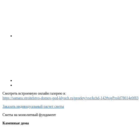
Смотреть встроенную онлайн галерею в:
https://samara.stroitelstvo-domov-pod-klyuch.ru/proekty/vse/kchd-142#sigProId78614e0f83
Заказать индивидуальный расчет сметы
Сметы на монолитный фундамент
Каменные дома