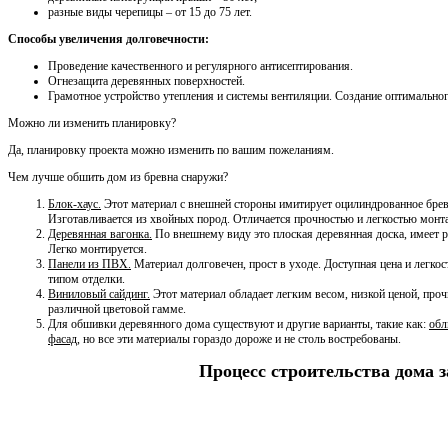
разные виды черепицы – от 15 до 75 лет.
Способы увеличения долговечности:
Проведение качественного и регулярного антисептирования.
Огнезащита деревянных поверхностей.
Грамотное устройство утепления и системы вентиляции. Создание оптимально
Можно ли изменить планировку?
Да, планировку проекта можно изменить по вашим пожеланиям.
Чем лучше обшить дом из бревна снаружи?
Блок-хаус.
Этот материал с внешней стороны имитирует оцилиндрованное бревн
Изготавливается из хвойных пород. Отличается прочностью и легкостью монт
Деревянная вагонка.
По внешнему виду это плоская деревянная доска, имеет р
Легко монтируется.
Панели из ПВХ.
Материал долговечен, прост в уходе. Доступная цена и легко
типом отделки.
Виниловый сайдинг.
Этот материал обладает легким весом, низкой ценой, проч
различной цветовой гамме.
Для обшивки деревянного дома существуют и другие варианты, такие как:
обл
фасад
, но все эти материалы гораздо дороже и не столь востребованы.
Процесс строительства дома 