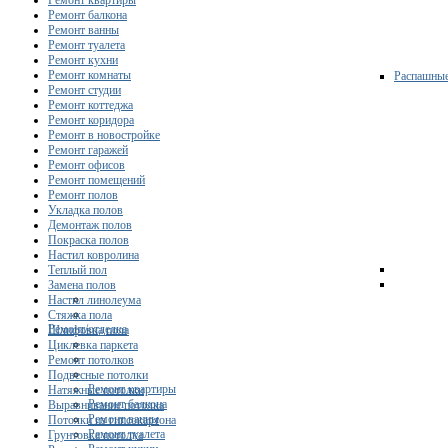
Ремонт квартиры
Ремонт балкона
Ремонт ванны
Ремонт туалета
Ремонт кухни
Ремонт комнаты
Распашны
Ремонт студии
Ремонт коттеджа
Ремонт коридора
Ремонт в новостройке
Ремонт гаражей
Ремонт офисов
Ремонт помещений
Ремонт полов
Укладка полов
Демонтаж полов
Покраска полов
Настил ковролина
Теплый пол
Замена полов
Настил линолеума
Стяжка пола
Ремонт/отделка
Шлифовка пола
Циклевка паркета
Ремонт потолков
Подвесные потолки
Ремонт квартиры
Натяжные потолки
Ремонт балкона
Выравнивание потолка
Ремонт ванны
Потолки из гипсокартона
Ремонт туалета
Грунтовка потолка