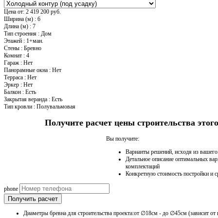
Цена от:
2 419 200 руб.
Ширина (м)
:
6
Длина (м)
:
7
Тип строения
:
Дом
Этажей
:
1+ман.
Стены
:
Бревно
Комнат
:
4
Гараж
:
Нет
Панорамные окна
:
Нет
Терраса
:
Нет
Эркер
:
Нет
Балкон
:
Есть
Закрытая веранда
:
Есть
Тип кровли
:
Полувальмовая
Получите расчет цены строительства это
Вы получите:
Варианты решений, исходя из вашег
Детальное описание оптимальных вар
комплектаций
Конкретную стоимость постройки и с
phone
Получить расчет
Диаметры бревна для строительства проекта:от ∅18см - до ∅45см (зависит от 