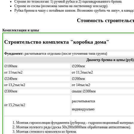
Строим по технологии: 1) ручной рубки и 2) оцилиндрованного бревна.
Строим из сосны (возможна замена на лиственницу или кедр).
Рубка бревна в чашу с потайным шипом. Возможно срубить «в лапу», в канад
Стоимость строительс
Комплектации и цены
Строительство комплекта "коробка дома"
Фундамент:
расчитывается отдельно (после уточнения типа грунта)
Диаметр бревна и цены (руб)
∅180мм
∅200мм
от 11тыс/м2
от 11,5тыс/м2
∅240мм
∅260мм
от 13,2тыс/м2
от 14тыс/м2
∅300мм
свыше ∅300мм
рассчитывается
от 15,2тыс/м2
индивидуально
Монтаж гироизоляции фундамента (рубероид - гидроизоляционный материал 
Монтаж нулевого ряда (доска 50х200х6000мм обработанная антисептиком).
Монтаж стенового комплекта из бревна.