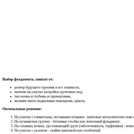
Выбор фундамента, зависит от:
размер будущего строения и его этажность;
наличие на участке застройки грунтовых вод;
тип почвы и глубины ее промерзания,
желание иметь подвальные помещения, цоколь.
Оптимальные решения:
На участке с глинистыми, песчаными почвами - винтовые металлические сваи
На пучинистых грунтах - бетонные столбы или ленточный фундамент;
На сложных почвах, где плавающий грунт (заболоченность, торфяники) - мон
На участке с уклоном - свайно-винтовой или столбчатый.