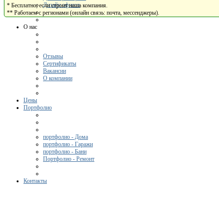
Дизайн офисов
* Бесплатно, если строит наша компания.
** Работаем с регионами (онлайн связь: почта, мессенджеры).
О нас
Отзывы
Сертификаты
Вакансии
О компании
Цены
Портфолио
портфолио - Дома
портфолио - Гаражи
портфолио - Бани
Портфолио - Ремонт
Контакты