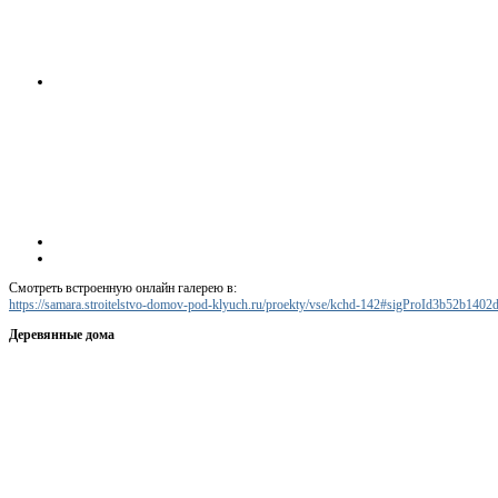
Смотреть встроенную онлайн галерею в:
https://samara.stroitelstvo-domov-pod-klyuch.ru/proekty/vse/kchd-142#sigProId3b52b1402
Деревянные дома