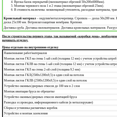
Врезка балок перекрытий (пиломатериал обрезной 50х200х6000мм).
Монтаж чернового пола 1 и 2 этажа (пиломатериал обрезной 25мм).
В стоимость включены: межвенцовый утеплитель, расходные материалы, тра
Кровельный материал
– ондулин/металлочерепица. Стропила — доска 50х200 мм.
доска 25х100 мм. Ветровлагозащитная мембрана. Крепежи.
Доставка сруба. Доставка пиломатериалов. Доставка кровельных материалов. Разгр
После строительства первого этапа, так называемой «коробки дома», необходим
начинать отделку.
Цены отдельно на внутреннюю отделку
Наименование работ/материалов
Монтаж листов ГКЛ на стены 1-ый слой (толщина 12 мм) с учетом устройства штроб
Монтаж листов ГКЛВ на стены 1-ый слой (толщина 12 мм) с учетом устройства штро
Монтаж листов ГКЛ на стены 2-ой слой (толщина 9,5 мм)
Монтаж листов ГКЛ(2500х1200х9,5) в один слой на потолок
Монтаж листов ГКЛВ (2500х1200х9,5) в один слой на потолок
Устройство оконных/дверных откосов до 100 мм в 2 слоя
Монтаж имитации бруса по обрешетке
Устройство оконных/дверных откосов имитацией бруса
Разводка эл.проводки, информационного кабеля (в металлорукаве)
Сборка и установка распаячных коробок
Устройство и монтаж заземления