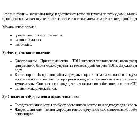
Газовые котлы - Нагревают воду, и доставляют тепло по трубам по всему дому. Можн
одновременно может осуществлять газовое отопление дома и нагревать водопроводну
Можно использовать:
центральное газовое снабжение
газовые баллоны
газгольдер.
2) Электрическое отопление
Электрокотлы – Принцип действия – ТЭН нагревает теплоноситель, насос распр
центрального блока можно управлять температурой нагрева ТЭНа. Двухкамерн
воду.
Конвекторы - Их принцип работы предельно прост – замена холодного воздуха
есть они максимально быстро прогревают воздух в помещении и автоматичес
температуры. Они прекрасно подходят для отопления небольших домов из СИП
Теплый электрический пол.
3) Отопление твёрдым или жидким топливом
Твердотопливные котлы требуют постоянного контроля и подходят для неболь
Жидкотопливные – имеют хорошую теплоотдачу и низкую стоимость, но треб
вентиляцию.