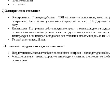
газовые баллоны
газгольдер.
2) Электрическое отопление
Электрокотлы – Принцип действия – ТЭН нагревает теплоноситель, насос распр
центрального блока можно управлять температурой нагрева ТЭНа. Двухкамерн
воду.
Конвекторы - Их принцип работы предельно прост – замена холодного воздуха
есть они максимально быстро прогревают воздух в помещении и автоматичес
температуры. Они прекрасно подходят для отопления небольших домов из СИП
Теплый электрический пол.
3) Отопление твёрдым или жидким топливом
Твердотопливные котлы требуют постоянного контроля и подходят для неболь
Жидкотопливные – имеют хорошую теплоотдачу и низкую стоимость, но треб
вентиляцию.