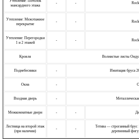
Утепление: Потолок
-
-
Rock
мансардного этажа
Утепление: Межэтажное
-
-
Rock
перекрытие
Утепление: Перегородки
-
-
Rock
1 и 2 этажей
Кровля
Волнистые листы Ондул
Поднебесники
-
Имитация бруса 2
Окна
-
О
Входная дверь
-
Металлическая
Межкомнатные двери
-
-
Де
Лестница на второй этаж
Тетива — строганный брус
-
-
(при наличии)
деревянный фигу