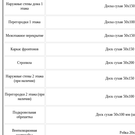
Наружные стены дома 1
Доска сухая 50х150
этажа
Перегородки 1 этажа
Доска сухая 50х100
Межэтажное перекрытие
Доска сухая 50х150
Каркас фронтонов
Доск сухая 50х150 
Стропила
Доск сухая 50х200 
Наружные стены 2 этажа
Доск сухая 50х150 
(при наличии)
Перегородки 2 этажа (при
Доск сухая 50х100 
наличии)
Подкровельная
Доск сухая 50х100 мм (ша
обрешетка
Вентиляционная
Рейка 20
контррейка