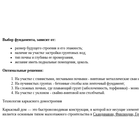
Выбор фундамента, зависит от:
размер будущего строения и его этажность;
наличие на участке застройки грунтовых вод;
тип почвы и глубины ее промерзания,
желание иметь подвальные помещения, цоколь.
Оптимальные решения:
На участке с глинистыми, песчаными почвами - винтовые металлические сваи
На пучинистых грунтах - бетонные столбы или ленточный фундамент;
На сложных почвах, где плавающий грунт (заболоченность, торфяники) - мон
На участке с уклоном - свайно-винтовой или столбчатый.
Технология каркасного домостроения
Каркасный дом — это быстровозводимая конструкция, в которой все несущие элемент
является основным типом малоэтажного строительства в
Скандинавии, Финляндии, Г