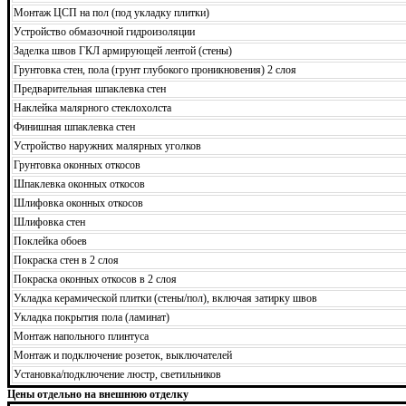
Монтаж ЦСП на пол (под укладку плитки)
Устройство обмазочной гидроизоляции
Заделка швов ГКЛ армирующей лентой (стены)
Грунтовка стен, пола (грунт глубокого проникновения) 2 слоя
Предварительная шпаклевка стен
Наклейка малярного стеклохолста
Финишная шпаклевка стен
Устройство наружних малярных уголков
Грунтовка оконных откосов
Шпаклевка оконных откосов
Шлифовка оконных откосов
Шлифовка стен
Поклейка обоев
Покраска стен в 2 слоя
Покраска оконных откосов в 2 слоя
Укладка керамической плитки (стены/пол), включая затирку швов
Укладка покрытия пола (ламинат)
Монтаж напольного плинтуса
Монтаж и подключение розеток, выключателей
Установка/подключение люстр, светильников
Цены отдельно на внешнюю отделку