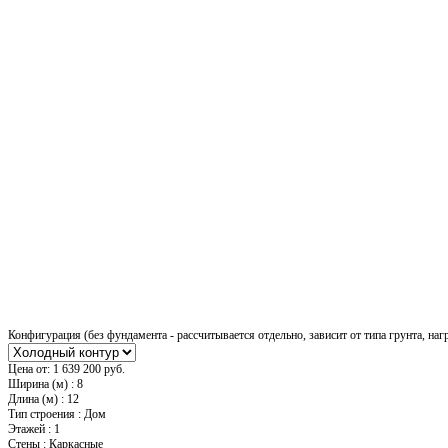
Конфигурация (без фундамента - рассчитывается отдельно, зависит от типа грунта, наг
Цена от:
1 639 200 руб.
Ширина (м)
:
8
Длина (м)
:
12
Тип строения
:
Дом
Этажей
:
1
Стены
:
Каркасные