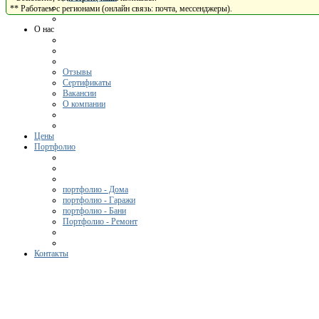
** Работаем с регионами (онлайн связь: почта, мессенджеры).
О нас
Отзывы
Сертификаты
Вакансии
О компании
Цены
Портфолио
портфолио - Дома
портфолио - Гаражи
портфолио - Бани
Портфолио - Ремонт
Контакты