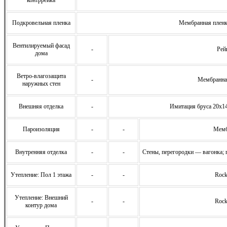
Подкровельная пленка
Мембранная плен
Вентилируемый фасад
-
Рей
дома
Ветро-влагозащита
-
Мембранна
наружных стен
Внешняя отделка
-
Имитация бруса 20х14
Пароизоляция
-
-
Мемб
Внутренняя отделка
-
-
Стены, перегородки — вагонка; 
Утепление: Пол 1 этажа
-
-
Rock
Утепление: Внешний
-
-
Rock
контур дома