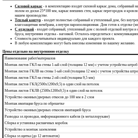
Силовой каркас
- в комплектацию входит силовой каркас дома, собранный 
полом из доски 25*100 мм, каркас внешних стен, каркас перегородок и кровля
нашем производстве.
Теплый контур
- входит полностью собранный и утепленный дом, без внутре
влагозащитная мембрана, а внутри пароизоляционная. Дом готов к отделке (м
С отделкой
- входит собранный, утепленный дом с полной отделкой внутри и
бруса, внутренняя отделка - вагонкой. Осталось определиться с коммуникация
Стоимость рассчитываться индивидуально для каждого проекта.
В любую комплектацию могут быть внесены изменения по вашему желанию.
Цены отдельно на внутреннюю отделку
Наименование работ/материалов
Монтаж листов ГКЛ на стены 1-ый слой (толщина 12 мм) с учетом устройства штроб
Монтаж листов ГКЛВ на стены 1-ый слой (толщина 12 мм) с учетом устройства штро
Монтаж листов ГКЛ на стены 2-ой слой (толщина 9,5 мм)
Монтаж листов ГКЛ(2500х1200х9,5) в один слой на потолок
Монтаж листов ГКЛВ (2500х1200х9,5) в один слой на потолок
Устройство оконных/дверных откосов до 100 мм в 2 слоя
Монтаж имитации бруса по обрешетке
Устройство оконных/дверных откосов имитацией бруса
Разводка эл.проводки, информационного кабеля (в металлорукаве)
Сборка и установка распаячных коробок
Устройство и монтаж заземления
Сборка эл.щитка (до 12 автоматов)