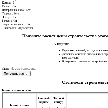
Комнат
:
3
Гараж
:
Нет
Панорамные окна
:
Есть
Терраса
:
Есть
Эркер
:
Нет
Балкон
:
Нет
Закрытая веранда
:
Нет
Тип кровли
:
Двухскатная
Получите расчет цены строительства это
Вы получите:
Варианты решений, исходя из вашег
Детальное описание оптимальных вар
комплектаций
Конкретную стоимость постройки и с
phone
Получить расчет
Стоимость строительс
Комплектации и цены
Силовой
Теплый
каркас
контур
С
Комплектация