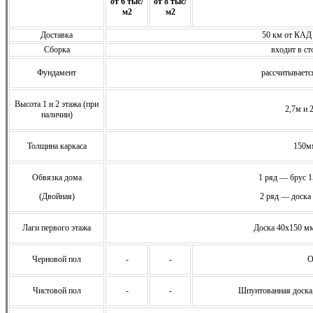
от 6 тыс/
от 8 тыс/
м2
м2
Доставка
50 км от КАД
Сборка
входит в ст
Фундамент
расcчитываетс
Высота 1 и 2 этажа (при
2,7м и 
наличии)
Толщина каркаса
150м
Обвязка дома
1 ряд — брус 
(Двойная)
2 ряд — доска
Лаги первого этажа
Доска 40х150 мм
Черновой пол
-
-
О
Чистовой пол
-
-
Шпунтованная доска