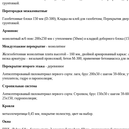
грунтовкой.
Перегородки межкомнатные
Газобетонные блоки 150 мм (D-500); Кладка на клей для газобетона; Перекрытия две
грунтовкой.
Армопояс
монолитный ж/б пояс 200х250 мм с утеплением (50мм) и кладкой доборного блока (1
Междуэтажное перекрытие
- монолитное
Железобетонная монолитная плита высотой – 160 мм, двойной армированный каркас: 
вязка арматуры – вязальной проволокой; бетон М-300; применение бетонанасоса для п
Перекрытие второго этажа
- деревянное
Антисептированый пиломатериал первого сорта: лаги, брус 200х50 с шагом 59-60см; 
утеплитель; гидро и пароизоляция;
Стропильная система
Антисептированый пиломатериал первого сорта: Стропила, брус 150х50 с шагом 59-60с
25х150; гидроизоляция;
Кровля
металлочерепица 0,45 мм, покрытие полиэстер, цвет на выбор.
Окна