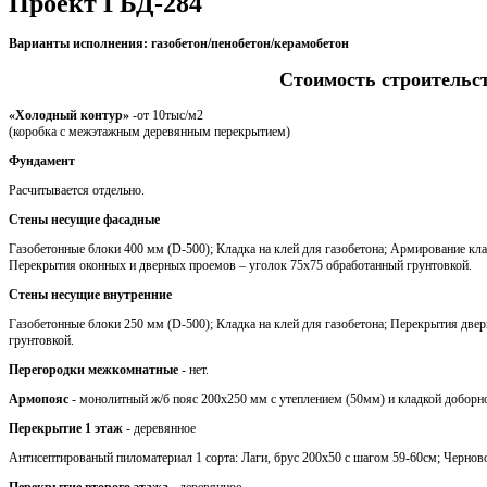
Проект ГБД-284
Варианты исполнения: газобетон/пенобетон/керамобетон
Стоимость строительс
«Холодный контур»
-от 10тыс/м2
(коробка с межэтажным деревянным перекрытием)
Фундамент
Расчитывается отдельно.
Стены несущие фасадные
Газобетонные блоки 400 мм (D-500); Кладка на клей для газобетона; Армирование кла
Перекрытия оконных и дверных проемов – уголок 75х75 обработанный грунтовкой.
Стены несущие внутренние
Газобетонные блоки 250 мм (D-500); Кладка на клей для газобетона; Перекрытия две
грунтовкой.
Перегородки межкомнатные
- нет.
Армопояс
- монолитный ж/б пояс 200х250 мм с утеплением (50мм) и кладкой доборн
Перекрытие 1 этаж
- деревянное
Антисептированый пиломатериал 1 сорта: Лаги, брус 200х50 с шагом 59-60см; Черновой
Перекрытие второго этажа
- деревянное