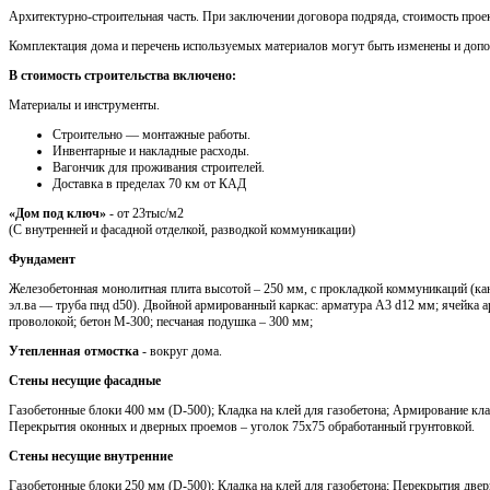
Архитектурно-строительная часть. При заключении договора подряда, стоимость проек
Комплектация дома и перечень используемых материалов могут быть изменены и доп
В стоимость строительства включено:
Материалы и инструменты.
Cтроительно — монтажные работы.
Инвентарные и накладные расходы.
Вагончик для проживания строителей.
Доставка в пределах 70 км от КАД
«Дом под ключ»
- от 23тыс/м2
(С внутренней и фасадной отделкой, разводкой коммуникации)
Фундамент
Железобетонная монолитная плита высотой – 250 мм, с прокладкой коммуникаций (кан
эл.ва — труба пнд d50). Двойной армированный каркас: арматура A3 d12 мм; ячейка 
проволокой; бетон М-300; песчаная подушка – 300 мм;
Утепленная отмостка
- вокруг дома.
Стены несущие фасадные
Газобетонные блоки 400 мм (D-500); Кладка на клей для газобетона; Армирование кла
Перекрытия оконных и дверных проемов – уголок 75х75 обработанный грунтовкой.
Стены несущие внутренние
Газобетонные блоки 250 мм (D-500); Кладка на клей для газобетона; Перекрытия две