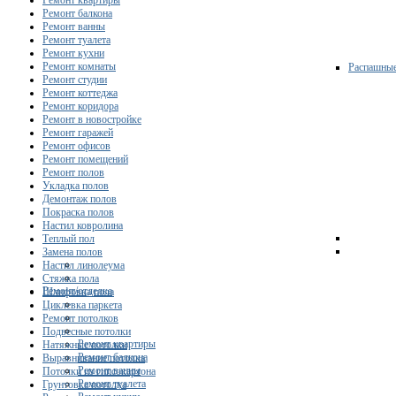
Ремонт квартиры
Ремонт балкона
Ремонт ванны
Ремонт туалета
Ремонт кухни
Ремонт комнаты
Распашны
Ремонт студии
Ремонт коттеджа
Ремонт коридора
Ремонт в новостройке
Ремонт гаражей
Ремонт офисов
Ремонт помещений
Ремонт полов
Укладка полов
Демонтаж полов
Покраска полов
Настил ковролина
Теплый пол
Замена полов
Настил линолеума
Стяжка пола
Ремонт/отделка
Шлифовка пола
Циклевка паркета
Ремонт потолков
Подвесные потолки
Ремонт квартиры
Натяжные потолки
Ремонт балкона
Выравнивание потолка
Ремонт ванны
Потолки из гипсокартона
Ремонт туалета
Грунтовка потолка