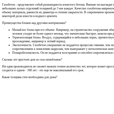
Газобетон - представляет собой разновидность ячеистого бетона. Внешне он выглядит 
небольших полых отделений толщиной до 3 мм каждое. Качество газобетона напрямую
объему материала, равности их диаметра и степени закрытости. В современном произво
некоторой доли извести и водного цемента.
Преимущества блоков над другими материалами?
Малый вес блока при его объеме. Например, на строительство сооружения общ
человек уходит не более одного месяца, что значительно быстрее, нежели при
Термоизоляция блока. Воздух, содержащийся в небольших порах, препятствует
прохождению, например в летний период.
Экологичность. Газобетон совершенно не поддается процессам гниения, чем по
сопротивлением к появлению коррозии, чем выигрывает у металлических конс
Пожаробезопасность. Он не поддается возгоранию и способен сопротивляться 
Сколько лет простоит дом из газо-пеноблоков?
Ни один производитель не сможет назвать точное количество лет, которое может просл
сходятся в одном - 100 лет - это еще не максимальный его срок.
Какая толщина стен необходима для дома?