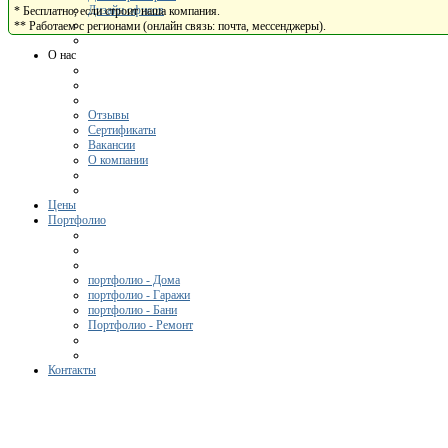
Дизайн офисов
* Бесплатно, если строит наша компания.
** Работаем с регионами (онлайн связь: почта, мессенджеры).
О нас
Отзывы
Сертификаты
Вакансии
О компании
Цены
Портфолио
портфолио - Дома
портфолио - Гаражи
портфолио - Бани
Портфолио - Ремонт
Контакты