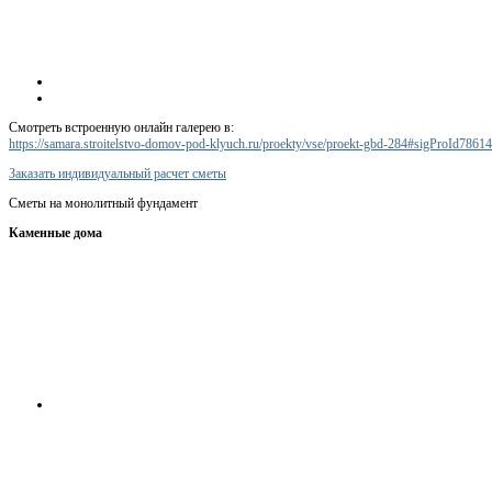
Смотреть встроенную онлайн галерею в:
https://samara.stroitelstvo-domov-pod-klyuch.ru/proekty/vse/proekt-gbd-284#sigProId7861
Заказать индивидуальный расчет сметы
Сметы на монолитный фундамент
Каменные дома