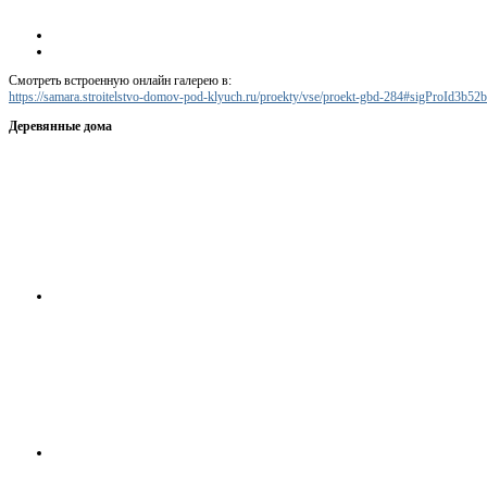
Смотреть встроенную онлайн галерею в:
https://samara.stroitelstvo-domov-pod-klyuch.ru/proekty/vse/proekt-gbd-284#sigProId3b52
Деревянные дома