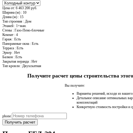
Цена от:
6 463 200 руб.
Ширина (м)
:
10
Длина (м)
:
15
Тип строения
:
Дом
Этажей
:
1+ман.
Стены
:
Газо-Пено-блочные
Комнат
:
4
Гараж
:
Есть
Панорамные окна
:
Есть
Терраса
:
Есть
Эркер
:
Нет
Балкон
:
Есть
Закрытая веранда
:
Нет
Тип кровли
:
Двухскатная
Получите расчет цены строительства это
Вы получите:
Варианты решений, исходя из вашег
Детальное описание оптимальных вар
комплектаций
Конкретную стоимость постройки и с
phone
Получить расчет