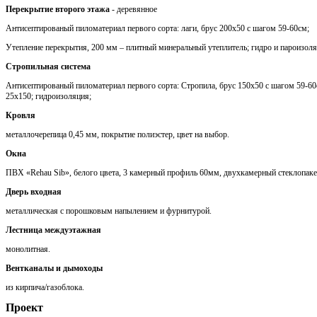
Перекрытие второго этажа
- деревянное
Антисептированый пиломатериал первого сорта: лаги, брус 200х50 с шагом 59-60см;
Утепление перекрытия, 200 мм – плитный минеральный утеплитель; гидро и пароизоля
Стропильная система
Антисептированый пиломатериал первого сорта: Стропила, брус 150х50 с шагом 59-60с
25х150; гидроизоляция;
Кровля
металлочерепица 0,45 мм, покрытие полиэстер, цвет на выбор.
Окна
ПВХ «Rehau Sib», белого цвета, 3 камерный профиль 60мм, двухкамерный стеклопаке
Дверь входная
металлическая с порошковым напылением и фурнитурой.
Лестница междуэтажная
монолитная.
Вентканалы и дымоходы
из кирпича/газоблока.
Проект