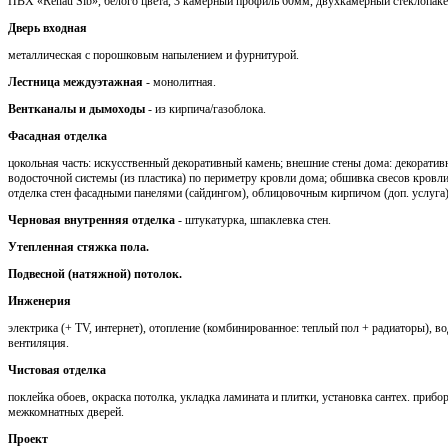
ПВХ «Rehau Sib», белого цвета, 3 камерный профиль 60мм, двухкамерный стеклопаке
Дверь входная
металлическая с порошковым напылением и фурнитурой.
Лестница междуэтажная
- монолитная.
Вентканалы и дымоходы
- из кирпича/газоблока.
Фасадная отделка
цокольная часть: искусственный декоративный камень; внешние стены дома: декоратив
водосточной системы (из пластика) по периметру кровли дома; обшивка свесов кров
отделка стен фасадными панелями (сайдингом), облицовочным кирпичом (доп. услуга)
Черновая внутренняя отделка
- штукатурка, шпаклевка стен.
Утепленная стяжка пола.
Подвесной (натяжной) потолок.
Инженерия
электрика (+ TV, интернет), отопление (комбинированное: теплый пол + радиаторы), во
вентиляция.
Чистовая отделка
поклейка обоев, окраска потолка, укладка ламината и плитки, установка сантех. приб
межкомнатных дверей.
Проект