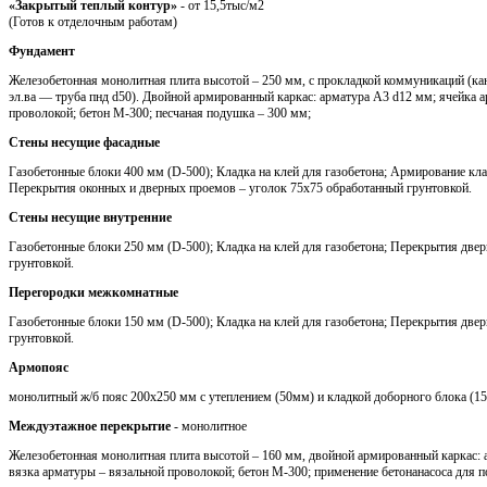
«Закрытый теплый контур»
- от 15,5тыс/м2
(Готов к отделочным работам)
Фундамент
Железобетонная монолитная плита высотой – 250 мм, с прокладкой коммуникаций (кан
эл.ва — труба пнд d50). Двойной армированный каркас: арматура A3 d12 мм; ячейка 
проволокой; бетон М-300; песчаная подушка – 300 мм;
Стены несущие фасадные
Газобетонные блоки 400 мм (D-500); Кладка на клей для газобетона; Армирование кла
Перекрытия оконных и дверных проемов – уголок 75х75 обработанный грунтовкой.
Стены несущие внутренние
Газобетонные блоки 250 мм (D-500); Кладка на клей для газобетона; Перекрытия две
грунтовкой.
Перегородки межкомнатные
Газобетонные блоки 150 мм (D-500); Кладка на клей для газобетона; Перекрытия две
грунтовкой.
Армопояс
монолитный ж/б пояс 200х250 мм с утеплением (50мм) и кладкой доборного блока (1
Междуэтажное перекрытие
- монолитное
Железобетонная монолитная плита высотой – 160 мм, двойной армированный каркас: 
вязка арматуры – вязальной проволокой; бетон М-300; применение бетонанасоса для п