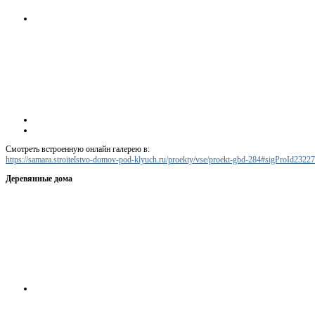
Смотреть встроенную онлайн галерею в:
https://samara.stroitelstvo-domov-pod-klyuch.ru/proekty/vse/proekt-gbd-284#sigProId2322
Деревянные дома