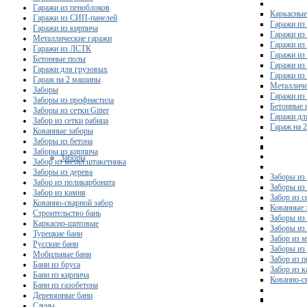
Гаражи из пеноблоков
Каркасные
Гаражи из СИП-панелей
Гаражи из 
Гаражи из кирпича
Гаражи из
Металлические гаражи
Гаражи из
Гаражи из ЛСТК
Гаражи из
Бетонные полы
Гаражи из
Гаражи для грузовых
Гаражи из
Гараж на 2 машины
Металличе
Заборы
Гаражи и
Заборы из профнастила
Бетонные 
Заборы из сетки Gitter
Гаражи дл
Забор из сетки рабица
Гараж на 
Кованные заборы
Заборы из бетона
Заборы из кирпича
Заборы
Забор из метал.штакетника
Заборы из дерева
Заборы из
Забор из поликарбоната
Заборы из 
Забор из камня
Забор из с
Кованно-сварной забор
Кованные 
Строительство бань
Заборы из
Каркасно-щитовые
Заборы из
Турецкие бани
Забор из 
Русские бани
Заборы из
Мобильные бани
Забор из 
Бани из бруса
Забор из 
Бани из кирпича
Кованно-с
Бани из газобетона
Деревянные бани
Сауны