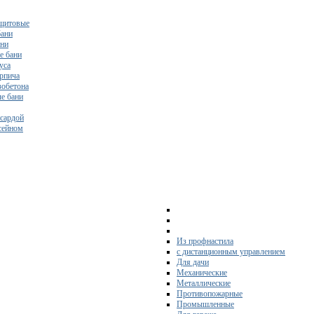
щитовые
бани
ани
е бани
уса
ирпича
зобетона
е бани
нсардой
ссейном
Из профнастила
с дистанционным управлением
Для дачи
Механические
Металлические
Противопожарные
Промышленные