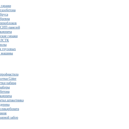
 гаражи
газобетона
 бруса
 бревна
 пеноблоков
 СИП-панелей
 кирпича
ские гаражи
з ЛСТК
полы
я грузовых
2 машины
 профнастила
сетки Gitter
етки рабица
заборы
 бетона
 кирпича
метал.штакетника
 дерева
поликарбоната
камня
варной забор