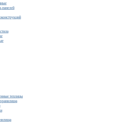
нные
ч-панелей
оконструкций
стила
ые
ые
нные теплицы
ехранилища
и
ки
нилища
бесплатный расчет сметы исходя из вашего бюджета!