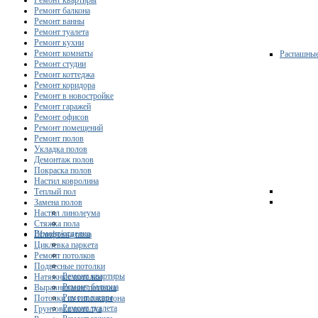
Ремонт квартиры
Ремонт балкона
Ремонт ванны
Ремонт туалета
Ремонт кухни
Ремонт комнаты
Распашны
Ремонт студии
Ремонт коттеджа
Ремонт коридора
Ремонт в новостройке
Ремонт гаражей
Ремонт офисов
Ремонт помещений
Ремонт полов
Укладка полов
Демонтаж полов
Покраска полов
Настил ковролина
Теплый пол
Замена полов
Настил линолеума
Стяжка пола
Ремонт/отделка
Шлифовка пола
Циклевка паркета
Ремонт потолков
Подвесные потолки
Ремонт квартиры
Натяжные потолки
Ремонт балкона
Выравнивание потолка
Ремонт ванны
Потолки из гипсокартона
Ремонт туалета
Грунтовка потолка