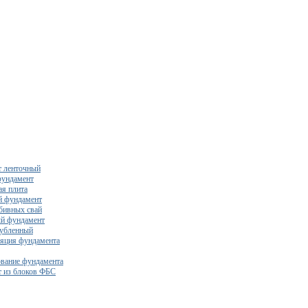
 ленточный
фундамент
я плита
й фундамент
бивных свай
й фундамент
убленный
яция фундамента
вание фундамента
 из блоков ФБС