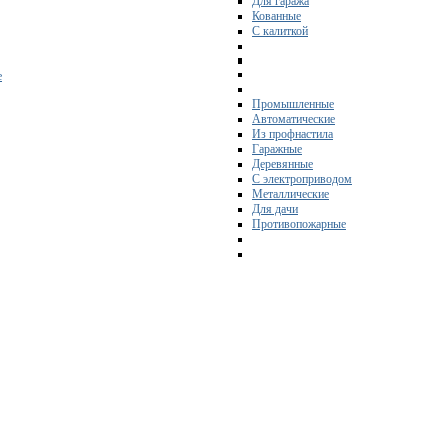
Для гаража
Кованные
С калиткой
е
Промышленные
Автоматические
Из профнастила
Гаражные
Деревянные
С электроприводом
Металлические
Для дачи
Противопожарные