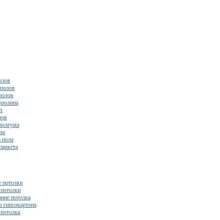
олов
полов
полов
вролина
л
лов
нолеума
ла
 пола
паркета
 потолки
потолки
ние потолка
з гипсокартона
 потолка