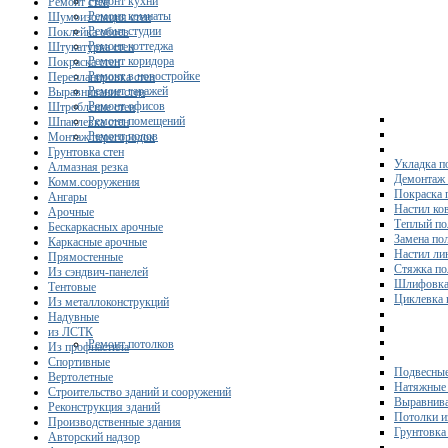
Ремонт кухни
Ремонт стен
Ремонт комнаты
Шумоизоляция стен
Ремонт студии
Поклейка обоев
Ремонт коттеджа
Штукатурка стен
Ремонт коридора
Покраска стен
Ремонт в новостройке
Перепланировка стен
Ремонт гаражей
Выравнивание стен
Ремонт офисов
Штробление стен
Ремонт помещений
Шпаклевка стен
Ремонт полов
Монтаж перегородок
Грунтовка стен
Укладка п
Алмазная резка
Демонтаж 
Комм.сооружения
Покраска 
Ангары
Настил ко
Арочные
Теплый по
Бескаркасных арочные
Замена по
Каркасные арочные
Настил ли
Прямостенные
Стяжка по
Из сэндвич-панелей
Шлифовка
Тентовые
Циклевка 
Из металлоконструкций
Надувные
из ЛСТК
Ремонт потолков
Из профнастила
Спортивные
Подвесные
Вертолетные
Натяжные 
Строительство зданий и сооружений
Выравнива
Реконструкция зданий
Потолки и
Производственные здания
Грунтовка
Авторский надзор