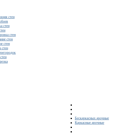
яция стен
обоев
а стен
стен
ровка стен
ние стен
е стен
 стен
регородок
 стен
резка
Бескаркасных арочные
Каркасные арочные