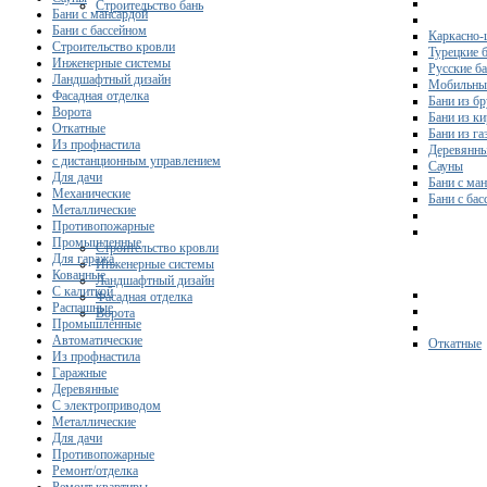
Строительство бань
Бани с мансардой
Бани с бассейном
Каркасно-
Строительство кровли
Турецкие 
Инженерные системы
Русские б
Ландшафтный дизайн
Мобильны
Фасадная отделка
Бани из бр
Ворота
Бани из к
Откатные
Бани из га
Из профнастила
Деревянны
с дистанционным управлением
Сауны
Для дачи
Бани с ма
Механические
Бани с ба
Металлические
Противопожарные
Промышленные
Строительство кровли
Для гаража
Инженерные системы
Кованные
Ландшафтный дизайн
С калиткой
Фасадная отделка
Распашные
Ворота
Промышленные
Автоматические
Откатные
Из профнастила
Гаражные
Деревянные
С электроприводом
Металлические
Для дачи
Противопожарные
Ремонт/отделка