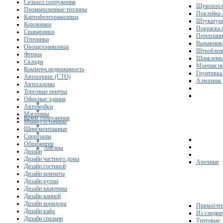
Сельхоз сооружения
Шумоизол
Промышленные теплицы
Поклейка 
Картофелехранилища
Штукатурк
Коровники
Покраска 
Свинарники
Переплани
Птичники
Выравнива
Овощехранилища
Штроблени
Фермы
Шпаклевка
Склады
Монтаж пе
Коммерч.недвижимость
Грунтовка
Автосервис (СТО)
Алмазная 
Автосалоны
Торговые центры
Офисные здания
Автомойки
Магазины
Комм.сооружения
Мини-гостиницы
Шиномонтажные
Спортзалы
Общежития
Ангары
Дизайн
Дизайн частного дома
Арочные
Дизайн гостиной
Дизайн комнаты
Дизайн кухни
Дизайн квартиры
Дизайн ванной
Дизайн коридора
Прямосте
Дизайн кафе
Из сэндви
Дизайн спальни
Тентовые