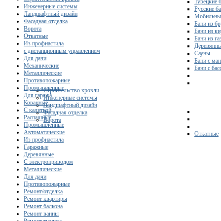
Турецкие 
Инженерные системы
Русские б
Ландшафтный дизайн
Мобильны
Фасадная отделка
Бани из бр
Ворота
Бани из к
Откатные
Бани из га
Из профнастила
Деревянны
с дистанционным управлением
Сауны
Для дачи
Бани с ма
Механические
Бани с ба
Металлические
Противопожарные
Промышленные
Строительство кровли
Для гаража
Инженерные системы
Кованные
Ландшафтный дизайн
С калиткой
Фасадная отделка
Распашные
Ворота
Промышленные
Автоматические
Откатные
Из профнастила
Гаражные
Деревянные
С электроприводом
Металлические
Для дачи
Противопожарные
Ремонт/отделка
Ремонт квартиры
Ремонт балкона
Ремонт ванны