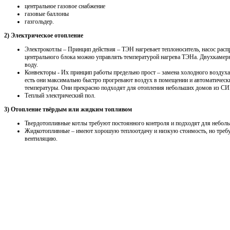
центральное газовое снабжение
газовые баллоны
газгольдер.
2) Электрическое отопление
Электрокотлы – Принцип действия – ТЭН нагревает теплоноситель, насос распр
центрального блока можно управлять температурой нагрева ТЭНа. Двухкамерн
воду.
Конвекторы - Их принцип работы предельно прост – замена холодного воздуха
есть они максимально быстро прогревают воздух в помещении и автоматичес
температуры. Они прекрасно подходят для отопления небольших домов из СИП
Теплый электрический пол.
3) Отопление твёрдым или жидким топливом
Твердотопливные котлы требуют постоянного контроля и подходят для неболь
Жидкотопливные – имеют хорошую теплоотдачу и низкую стоимость, но треб
вентиляцию.