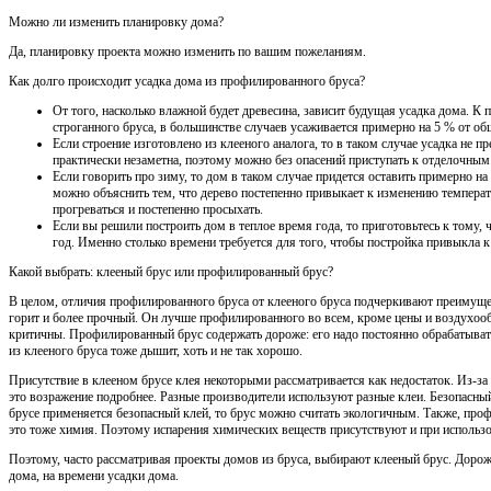
Можно ли изменить планировку дома?
Да, планировку проекта можно изменить по вашим пожеланиям.
Как долго происходит усадка дома из профилированного бруса?
От того, насколько влажной будет древесина, зависит будущая усадка дома. К
строганного бруса, в большинстве случаев усаживается примерно на 5 % от о
Если строение изготовлено из клееного аналога, то в таком случае усадка не 
практически незаметна, поэтому можно без опасений приступать к отделочным
Если говорить про зиму, то дом в таком случае придется оставить примерно н
можно объяснить тем, что дерево постепенно привыкает к изменению температу
прогреваться и постепенно просыхать.
Если вы решили построить дом в теплое время года, то приготовьтесь к тому,
год. Именно столько времени требуется для того, чтобы постройка привыкла к
Какой выбрать: клееный брус или профилированный брус?
В целом, отличия профилированного бруса от клееного бруса подчеркивают преимущес
горит и более прочный. Он лучше профилированного во всем, кроме цены и воздухоо
критичны. Профилированный брус содержать дороже: его надо постоянно обрабатывать
из клееного бруса тоже дышит, хоть и не так хорошо.
Присутствие в клееном брусе клея некоторыми рассматривается как недостаток. Из-за
это возражение подробнее. Разные производители используют разные клеи. Безопасный 
брусе применяется безопасный клей, то брус можно считать экологичным. Также, пр
это тоже химия. Поэтому испарения химических веществ присутствуют и при использо
Поэтому, часто рассматривая проекты домов из бруса, выбирают клееный брус. Дороже
дома, на времени усадки дома.