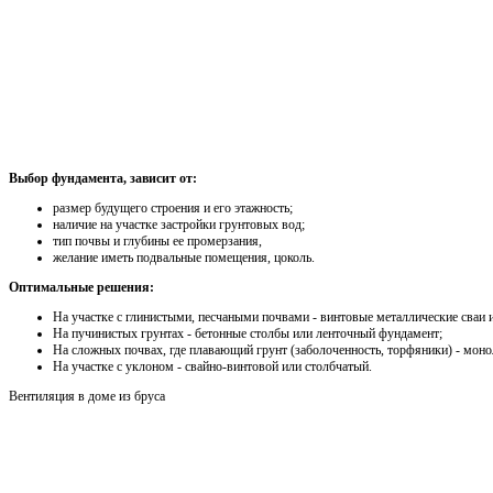
Выбор фундамента, зависит от:
размер будущего строения и его этажность;
наличие на участке застройки грунтовых вод;
тип почвы и глубины ее промерзания,
желание иметь подвальные помещения, цоколь.
Оптимальные решения:
На участке с глинистыми, песчаными почвами - винтовые металлические сваи
На пучинистых грунтах - бетонные столбы или ленточный фундамент;
На сложных почвах, где плавающий грунт (заболоченность, торфяники) - мон
На участке с уклоном - свайно-винтовой или столбчатый.
Вентиляция в доме из бруса