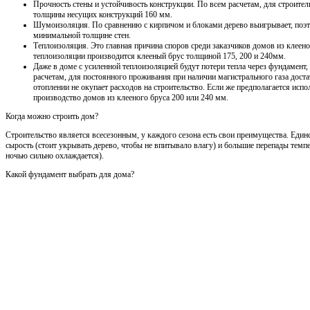
Прочность стены и устойчивость конструкции. По всем расчетам, для строител
толщины несущих конструкций 160 мм.
Шумоизоляция. По сравнению с кирпичом и блоками дерево выигрывает, поэ
минимальной толщине стен.
Теплоизоляция. Это главная причина споров среди заказчиков домов из клеен
теплоизоляции производится клееный брус толщиной 175, 200 и 240мм.
Даже в доме с усиленной теплоизоляцией будут потери тепла через фундамент
расчетам, для постоянного проживания при наличии магистрального газа дост
отоплении не окупает расходов на строительство. Если же предполагается испо
производство домов из клееного бруса 200 или 240 мм.
Когда можно строить дом?
Строительство является всесезонным, у каждого сезона есть свои преимущества. Един
сырость (стоит укрывать дерево, чтобы не впитывало влагу) и большие перепады темпе
ночью сильно охлаждается).
Какой фундамент выбрать для дома?