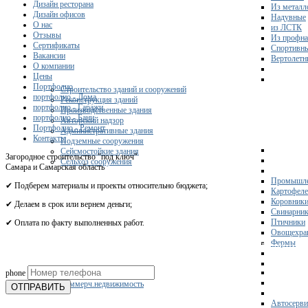
Дизайн ресторана
Из металл
Дизайн офисов
Надувные
О нас
из ЛСТК
Отзывы
Из профна
Сертификаты
Спортивн
Вакансии
Вертолетн
О компании
Цены
Портфолио
Строительство зданий и сооружений
портфолио - Дома
Реконструкция зданий
портфолио - Гаражи
Производственные здания
портфолио - Бани
Авторский надзор
Портфолио - Ремонт
Административные здания
Контакты
Подземные сооружения
Сейсмостойкие здания
Загородное строительство "под ключ"
Сельхоз сооружения
Самара и Самарская область
Промышле
✔ Подберем материалы и проекты относительно бюджета;
Картофел
Коровник
✔ Делаем в срок или вернем деньги;
Свинарни
Птичники
✔ Оплата по факту выполненных работ.
Овощехра
Фермы
Получите 
phone
Склады
Коммерч.недвижимость
ОТПРАВИТЬ
Автосерви