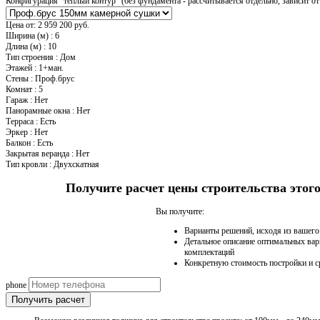
Конфигурация "теплый контур" (без фундамента - рассчитывается отдельно, зависит от 
Цена от:
2 959 200 руб.
Ширина (м)
:
6
Длина (м)
:
10
Тип строения
:
Дом
Этажей
:
1+ман.
Стены
:
Проф.брус
Комнат
:
5
Гараж
:
Нет
Панорамные окна
:
Нет
Терраса
:
Есть
Эркер
:
Нет
Балкон
:
Есть
Закрытая веранда
:
Нет
Тип кровли
:
Двухскатная
Получите расчет цены строительства это
Вы получите:
Варианты решений, исходя из вашег
Детальное описание оптимальных вар
комплектаций
Конкретную стоимость постройки и с
phone
Получить расчет