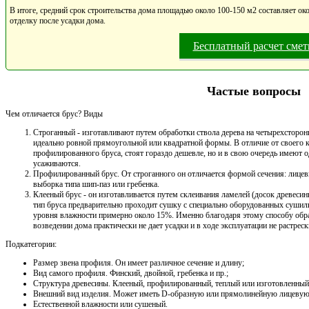
В итоге, средний срок строительства дома площадью около 100-150 м2 составляет око
отделку после усадки дома.
Бесплатный расчет сме
Частые вопросы
Чем отличается брус? Виды
Строганный - изготавливают путем обработки ствола дерева на четырехсторонн
идеально ровной прямоугольной или квадратной формы. В отличие от своего к
профилированного бруса, стоят гораздо дешевле, но и в свою очередь имеют 
усаживаются.
Профилированный брус. От строганного он отличается формой сечения: лицевые
выборка типа шип-паз или гребенка.
Клееный брус - он изготавливается путем склеивания ламелей (досок древес
тип бруса предварительно проходит сушку с специально оборудованных сушилк
уровня влажности примерно около 15%. Именно благодаря этому способу об
возведении дома практически не дает усадки и в ходе эксплуатации не растреск
Подкатегории:
Размер звена профиля. Он имеет различное сечение и длину;
Вид самого профиля. Финский, двойной, гребенка и пр.;
Структура древесины. Клееный, профилированный, теплый или изготовленный 
Внешний вид изделия. Может иметь D-образную или прямолинейную лицевую
Естественной влажности или сушеный.