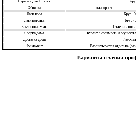
Перегородки 1й этаж
бру
Обвязка
одинарная
Лаги пола
Брус 10
Лаги потолка
Брус 4
Внутренние углы
Отделываются
Сборка дома
входит в стоимость и осущест
Доставка дома
Рассчит
Фундамент
Рассчитывается отдельно (зав
Варианты сечения про