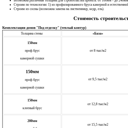
Возможна различная толщина для строительства проекта: от 100мм - до 240мм
Строим по технологии: 1) из профилированного бруса камерной и естественно
Строим из сосны (возможна замена на лиственницу, кедр, ель).
Стоимость строительс
Комплектации домов "Под отделку" (теплый контур)
Толщина стены
«База»
150мм
проф.брус
от 8 тыс/м2
камерной сушки
150мм
от 9,5 тыс/м2
проф.брус
камерной сушки
150мм
от 12,8 тыс/м2
клееный брус
200мм
от 15,5 тыс/м2