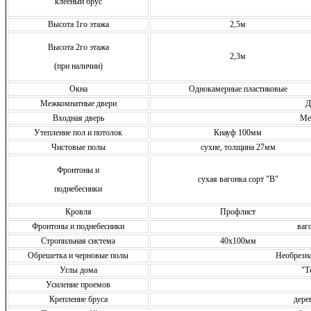
клееный брус
Высота 1го этажа
2,5м
Высота 2го этажа
2,3м
(при наличии)
Окна
Однокамерные пластиковые
Межкомнатные двери
Д
Входная дверь
Ме
Утепление пол и потолок
Кнауф 100мм
Чистовые полы
сухие, толщина 27мм
Фронтоны и
сухая вагонка сорт "В"
поднебесники
Кровля
Профлист
Фронтоны и поднебесники
ваг
Стропильная система
40х100мм
Обрешетка и черновые полы
Необрезн
Углы дома
"Т
Усиление проемов
Крепление бруса
дере