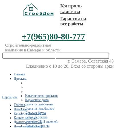
Контроль
качества
Гарантия на
все работы
+7(965)80-80-777
Строительно-ремонтная
компания в Самаре и области
г. Самара, Советская 43
Ежедневно с 10 до 20. Вход со стороны арки
Главная
Проекты
Каталог всех проектов
СтройДом
Каркасные дома
Дома из газобетона
Главная
Дома из пеноблоков
Проекты
Дома из бруса
Каталог всех проектов
Дома из бревна
Каркасные дома
Дома из СИП-панелей
Дома из газобетона
Дома из кирпича
Дома из пеноблоков