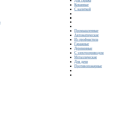
Для гаража
Кованные
С калиткой
е
Промышленные
Автоматические
Из профнастила
Гаражные
Деревянные
С электроприводом
Металлические
Для дачи
Противопожарные