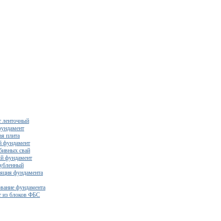
 ленточный
фундамент
я плита
й фундамент
бивных свай
й фундамент
убленный
яция фундамента
вание фундамента
 из блоков ФБС