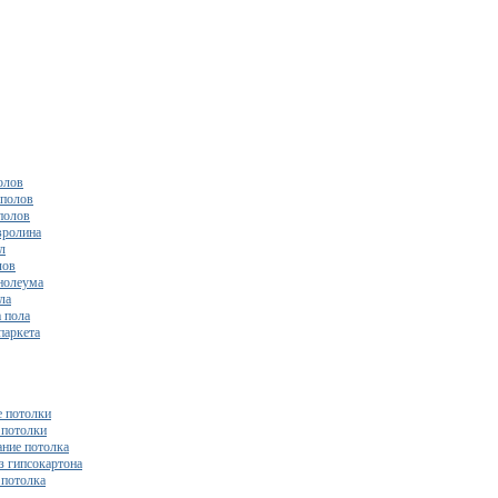
олов
полов
полов
вролина
л
лов
нолеума
ла
 пола
паркета
 потолки
потолки
ние потолка
з гипсокартона
 потолка