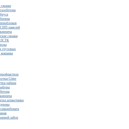
 гаражи
газобетона
 бруса
 бревна
 пеноблоков
 СИП-панелей
 кирпича
ские гаражи
з ЛСТК
полы
я грузовых
2 машины
 профнастила
сетки Gitter
етки рабица
заборы
 бетона
 кирпича
метал.штакетника
 дерева
поликарбоната
камня
варной забор