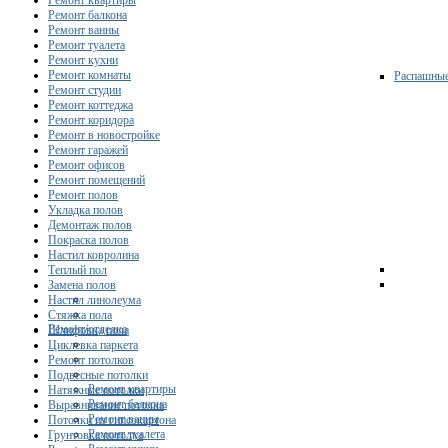
Ремонт квартиры
Ремонт балкона
Ремонт ванны
Ремонт туалета
Ремонт кухни
Ремонт комнаты
Распашны
Ремонт студии
Ремонт коттеджа
Ремонт коридора
Ремонт в новостройке
Ремонт гаражей
Ремонт офисов
Ремонт помещений
Ремонт полов
Укладка полов
Демонтаж полов
Покраска полов
Настил ковролина
Теплый пол
Замена полов
Настил линолеума
Стяжка пола
Ремонт/отделка
Шлифовка пола
Циклевка паркета
Ремонт потолков
Подвесные потолки
Ремонт квартиры
Натяжные потолки
Ремонт балкона
Выравнивание потолка
Ремонт ванны
Потолки из гипсокартона
Ремонт туалета
Грунтовка потолка