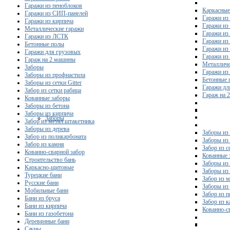
Гаражи из пеноблоков
Каркасные
Гаражи из СИП-панелей
Гаражи из 
Гаражи из кирпича
Гаражи из
Металлические гаражи
Гаражи из
Гаражи из ЛСТК
Гаражи из
Бетонные полы
Гаражи из
Гаражи для грузовых
Гаражи из
Гараж на 2 машины
Металличе
Заборы
Гаражи и
Заборы из профнастила
Бетонные 
Заборы из сетки Gitter
Гаражи дл
Забор из сетки рабица
Гараж на 
Кованные заборы
Заборы из бетона
Заборы из кирпича
Заборы
Забор из метал.штакетника
Заборы из дерева
Заборы из
Забор из поликарбоната
Заборы из 
Забор из камня
Забор из с
Кованно-сварной забор
Кованные 
Строительство бань
Заборы из
Каркасно-щитовые
Заборы из
Турецкие бани
Забор из 
Русские бани
Заборы из
Мобильные бани
Забор из 
Бани из бруса
Забор из 
Бани из кирпича
Кованно-с
Бани из газобетона
Деревянные бани
Сауны