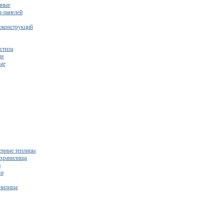
нные
ч-панелей
оконструкций
стила
ые
ые
нные теплицы
ехранилища
и
ки
нилища
бесплатный расчет сметы исходя из вашего бюджета!