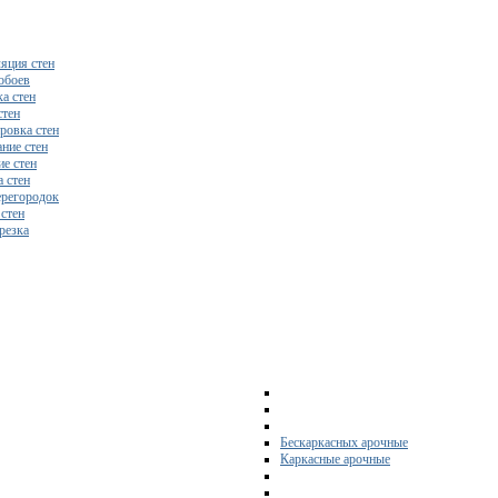
яция стен
обоев
а стен
стен
ровка стен
ние стен
е стен
 стен
регородок
 стен
резка
Бескаркасных арочные
Каркасные арочные