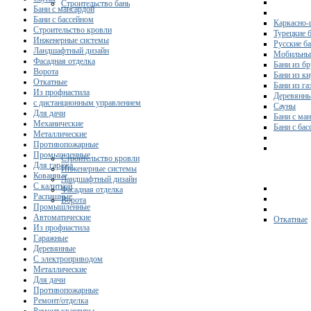
Строительство бань
Бани с мансардой
Бани с бассейном
Каркасно-
Строительство кровли
Турецкие 
Инженерные системы
Русские б
Ландшафтный дизайн
Мобильны
Фасадная отделка
Бани из бр
Ворота
Бани из к
Откатные
Бани из га
Из профнастила
Деревянны
с дистанционным управлением
Сауны
Для дачи
Бани с ма
Механические
Бани с ба
Металлические
Противопожарные
Промышленные
Строительство кровли
Для гаража
Инженерные системы
Кованные
Ландшафтный дизайн
С калиткой
Фасадная отделка
Распашные
Ворота
Промышленные
Автоматические
Откатные
Из профнастила
Гаражные
Деревянные
С электроприводом
Металлические
Для дачи
Противопожарные
Ремонт/отделка