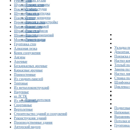
Ремонт кухни
Ремонт стен
Ремонт комнаты
Шумоизоляция стен
Ремонт студии
Поклейка обоев
Ремонт коттеджа
Штукатурка стен
Ремонт коридора
Покраска стен
Ремонт в новостройке
Перепланировка стен
Ремонт гаражей
Выравнивание стен
Ремонт офисов
Штробление стен
Ремонт помещений
Шпаклевка стен
Ремонт полов
Монтаж перегородок
Грунтовка стен
Укладка п
Алмазная резка
Демонтаж 
Комм.сооружения
Покраска 
Ангары
Настил ко
Арочные
Теплый по
Бескаркасных арочные
Замена по
Каркасные арочные
Настил ли
Прямостенные
Стяжка по
Из сэндвич-панелей
Шлифовка
Тентовые
Циклевка 
Из металлоконструкций
Надувные
из ЛСТК
Ремонт потолков
Из профнастила
Спортивные
Подвесные
Вертолетные
Натяжные 
Строительство зданий и сооружений
Выравнива
Реконструкция зданий
Потолки и
Производственные здания
Грунтовка
Авторский надзор