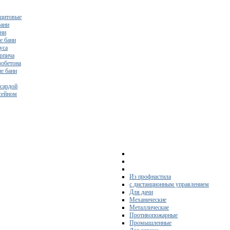
щитовые
бани
ани
е бани
уса
ирпича
зобетона
е бани
нсардой
ссейном
Из профнастила
с дистанционным управлением
Для дачи
Механические
Металлические
Противопожарные
Промышленные