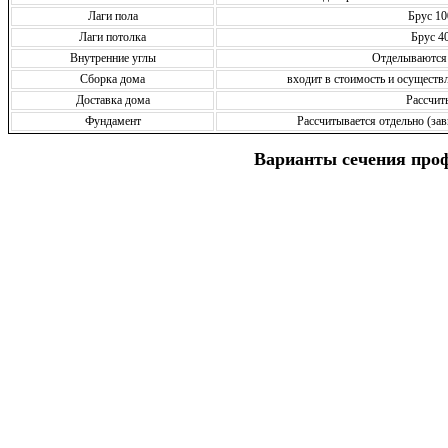
Лаги пола
Брус 10
Лаги потолка
Брус 4
Внутренние углы
Отделываются
Сборка дома
входит в стоимость и осущест
Доставка дома
Рассчит
Фундамент
Рассчитывается отдельно (зав
Варианты сечения про