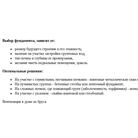
Выбор фундамента, зависит от:
размер будущего строения и его этажность;
наличие на участке застройки грунтовых вод;
тип почвы и глубины ее промерзания,
желание иметь подвальные помещения, цоколь.
Оптимальные решения:
На участке с глинистыми, песчаными почвами - винтовые металлические сваи
На пучинистых грунтах - бетонные столбы или ленточный фундамент;
На сложных почвах, где плавающий грунт (заболоченность, торфяники) - мон
На участке с уклоном - свайно-винтовой или столбчатый.
Вентиляция в доме из бруса