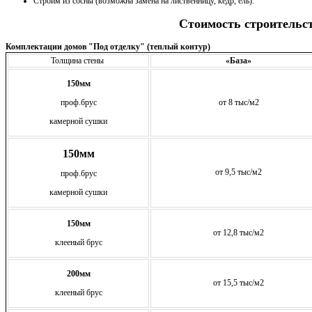
Строим из сосны (возможна замена на лиственницу, кедр, ель).
Стоимость строительс
Комплектации домов "Под отделку" (теплый контур)
Толщина стены
«База»
150мм
проф.брус
от 8 тыс/м2
камерной сушки
150мм
от 9,5 тыс/м2
проф.брус
камерной сушки
150мм
от 12,8 тыс/м2
клееный брус
200мм
от 15,5 тыс/м2
клееный брус