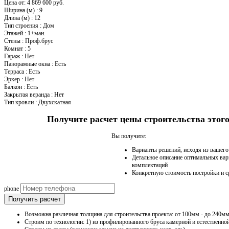
Цена от:
4 869 600 руб.
Ширина (м)
:
9
Длина (м)
:
12
Тип строения
:
Дом
Этажей
:
1+ман.
Стены
:
Проф.брус
Комнат
:
5
Гараж
:
Нет
Панорамные окна
:
Есть
Терраса
:
Есть
Эркер
:
Нет
Балкон
:
Есть
Закрытая веранда
:
Нет
Тип кровли
:
Двухскатная
Получите расчет цены строительства это
Вы получите:
Варианты решений, исходя из вашег
Детальное описание оптимальных вар
комплектаций
Конкретную стоимость постройки и с
phone
Получить расчет
Возможна различная толщина для строительства проекта: от 100мм - до 240мм
Строим по технологии: 1) из профилированного бруса камерной и естественно