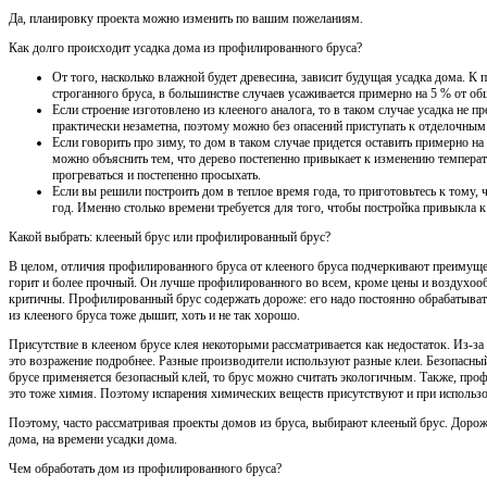
Да, планировку проекта можно изменить по вашим пожеланиям.
Как долго происходит усадка дома из профилированного бруса?
От того, насколько влажной будет древесина, зависит будущая усадка дома. К
строганного бруса, в большинстве случаев усаживается примерно на 5 % от о
Если строение изготовлено из клееного аналога, то в таком случае усадка не 
практически незаметна, поэтому можно без опасений приступать к отделочным
Если говорить про зиму, то дом в таком случае придется оставить примерно н
можно объяснить тем, что дерево постепенно привыкает к изменению температу
прогреваться и постепенно просыхать.
Если вы решили построить дом в теплое время года, то приготовьтесь к тому,
год. Именно столько времени требуется для того, чтобы постройка привыкла к
Какой выбрать: клееный брус или профилированный брус?
В целом, отличия профилированного бруса от клееного бруса подчеркивают преимущес
горит и более прочный. Он лучше профилированного во всем, кроме цены и воздухоо
критичны. Профилированный брус содержать дороже: его надо постоянно обрабатывать
из клееного бруса тоже дышит, хоть и не так хорошо.
Присутствие в клееном брусе клея некоторыми рассматривается как недостаток. Из-за
это возражение подробнее. Разные производители используют разные клеи. Безопасный 
брусе применяется безопасный клей, то брус можно считать экологичным. Также, пр
это тоже химия. Поэтому испарения химических веществ присутствуют и при использо
Поэтому, часто рассматривая проекты домов из бруса, выбирают клееный брус. Дороже
дома, на времени усадки дома.
Чем обработать дом из профилированного бруса?