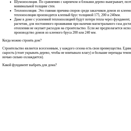
Шумоизоляция. По сравнению с кирпичом и блоками дерево выигрывает, поэ
минимальной толщине стен.
Теплоизоляция. Это главная причина споров среди заказчиков домов из клеен
теплоизоляции производится клееный брус толщиной 175, 200 и 240мм.
Даже в доме с усиленной теплоизоляцией будут потери тепла через фундамент
расчетам, для постоянного проживания при наличии магистрального газа дост
отоплении не окупает расходов на строительство. Если же предполагается испо
производство домов из клееного бруса 200 или 240 мм.
Когда можно строить дом?
Строительство является всесезонным, у каждого сезона есть свои преимущества. Един
сырость (стоит укрывать дерево, чтобы не впитывало влагу) и большие перепады темпе
ночью сильно охлаждается).
Какой фундамент выбрать для дома?