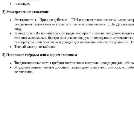
газгольдер.
2) Электрическое отопление
Электрокотлы – Принцип действия – ТЭН нагревает теплоноситель, насос распр
центрального блока можно управлять температурой нагрева ТЭНа. Двухкамерн
воду.
Конвекторы - Их принцип работы предельно прост – замена холодного воздуха
есть они максимально быстро прогревают воздух в помещении и автоматичес
температуры. Они прекрасно подходят для отопления небольших домов из СИП
Теплый электрический пол.
3) Отопление твёрдым или жидким топливом
Твердотопливные котлы требуют постоянного контроля и подходят для неболь
Жидкотопливные – имеют хорошую теплоотдачу и низкую стоимость, но треб
вентиляцию.