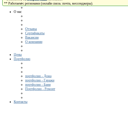
** Работаем с регионами (онлайн связь: почта, мессенджеры).
О нас
Отзывы
Сертификаты
Вакансии
О компании
Цены
Портфолио
портфолио - Дома
портфолио - Гаражи
портфолио - Бани
Портфолио - Ремонт
Контакты