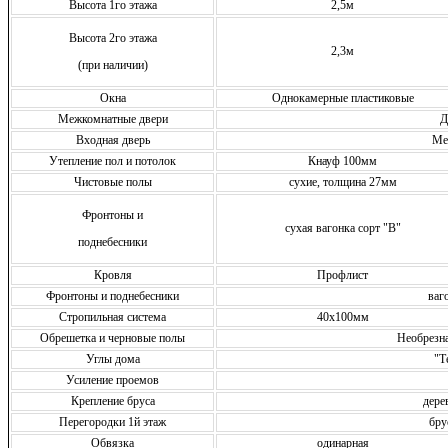
Высота 1го этажа
2,5м
Высота 2го этажа
2,3м
(при наличии)
Окна
Однокамерные пластиковые
Межкомнатные двери
Д
Входная дверь
Ме
Утепление пол и потолок
Кнауф 100мм
Чистовые полы
сухие, толщина 27мм
Фронтоны и
сухая вагонка сорт "В"
поднебесники
Кровля
Профлист
Фронтоны и поднебесники
ваг
Стропильная система
40х100мм
Обрешетка и черновые полы
Необрезн
Углы дома
"Т
Усиление проемов
Крепление бруса
дере
Перегородки 1й этаж
бру
Обвязка
одинарная