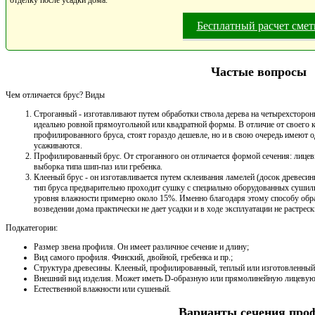
отделку после усадки дома.
Бесплатный расчет сме
Частые вопросы
Чем отличается брус? Виды
Строганный - изготавливают путем обработки ствола дерева на четырехсторонн
идеально ровной прямоугольной или квадратной формы. В отличие от своего к
профилированного бруса, стоят гораздо дешевле, но и в свою очередь имеют 
усаживаются.
Профилированный брус. От строганного он отличается формой сечения: лицевые
выборка типа шип-паз или гребенка.
Клееный брус - он изготавливается путем склеивания ламелей (досок древес
тип бруса предварительно проходит сушку с специально оборудованных сушилк
уровня влажности примерно около 15%. Именно благодаря этому способу об
возведении дома практически не дает усадки и в ходе эксплуатации не растреск
Подкатегории:
Размер звена профиля. Он имеет различное сечение и длину;
Вид самого профиля. Финский, двойной, гребенка и пр.;
Структура древесины. Клееный, профилированный, теплый или изготовленный 
Внешний вид изделия. Может иметь D-образную или прямолинейную лицевую
Естественной влажности или сушеный.
Варианты сечения про