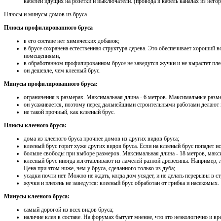
кабелей идущих на розетки и выключатели. (провода в кабель каналах из него
Плюсы и минусы домов из бруса
Плюсы профилированного бруса
в его составе нет химических добавок;
в брусе сохранена естественная структура дерева. Это обеспечивает хороший
помещениями;
в обработанном профилированном брусе не заведутся жучки и не вырастет пле
он дешевле, чем клееный брус.
Минусы профилированного бруса:
ограничения в размерах. Максимальная длина - 6 метров. Максимальные разм
он усаживается, поэтому перед дальнейшими строительными работами делают 
не такой прочный, как клееный брус.
Плюсы клееного бруса:
дома из клееного бруса прочнее домов из других видов бруса;
клееный брус горит хуже других видов бруса. Если на клееный брус попадет ис
больше свободы при выборе размеров. Максимальная длина - 18 метров, макс
клееный брус иногда изготавливают из ламелей разной древесины. Например, ла
Цена при этом ниже, чем у бруса, сделанного только из дуба;
усадки почти нет. Можно не ждать, когда дом усядет, и не делать перерывы в ст
жучки и плесень не заведутся: клееный брус обработан от грибка и насекомых.
Минусы клееного бруса:
самый дорогой из всех видов бруса;
наличие клея в составе. На форумах бытует мнение, что это неэкологично и в