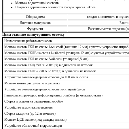
Монтаж водосточной системы
Покраска деревянных элементов фасада: краска Teknos
Сборка дома
входит в стоимость и осущ
Доставка материалов
Рассчи
Фундамент
Рассчитывается отдельно (з
Цены отдельно на внутреннюю отделку
Наименование работ/материалов
Монтаж листов ГКЛ на стены 1-ый слой (толщина 12 мм) с учетом устройства штроб
Монтаж листов ГКЛВ на стены 1-ый слой (толщина 12 мм) с учетом устройства штро
Монтаж листов ГКЛ на стены 2-ой слой (толщина 9,5 мм)
Монтаж листов ГКЛ(2500х1200х9,5) в один слой на потолок
Монтаж листов ГКЛВ (2500х1200х9,5) в один слой на потолок
Устройство оконных/дверных откосов до 100 мм в 2 слоя
Монтаж имитации бруса по обрешетке
Устройство оконных/дверных откосов имитацией бруса
Разводка эл.проводки, информационного кабеля (в металлорукаве)
Сборка и установка распаячных коробок
Устройство и монтаж заземления
Сборка эл.щитка (до 12 автоматов)
Монтаж ЦСП на пол (под укладку плитки)
Устройство обмазочной гидроизоляции