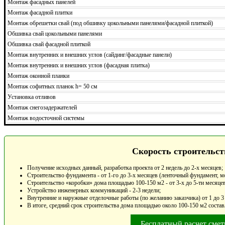
Монтаж фасадных панелей
Монтаж фасадной плитки
Монтаж обрешетки свай (под обшивку цокольными панелями/фасадной плиткой)
Обшивка свай цокольными панелями
Обшивка свай фасадной плиткой
Монтаж внутренних и внешних углов (сайдинг/фасадные панели)
Монтаж внутренних и внешних углов (фасадная плитка)
Монтаж оконной планки
Монтаж софитных планок h= 50 см
Установка отливов
Монтаж снегозадержателей
Монтаж водосточной системы
Скорость строительст
Получение исходных данный, разработка проекта от 2 недель до 2-х месяцев;
Строительство фундамента - от 1-го до 3-х месяцев (ленточный фундамент, м
Строительство «коробки» дома площадью 100-150 м2 - от 3-х до 5-ти месяцев
Устройство инженерных коммуникаций - 2-3 недели;
Внутренние и наружные отделочные работы (по желанию заказчика) от 1 до 3
В итоге, средний срок строительства дома площадью около 100-150 м2 состав
Бесплатный расчет сме