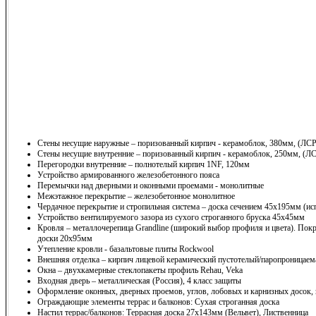
Стены несущие наружные – поризованный кирпич - керамоблок, 380мм, (ЛСР
Стены несущие внутренние – поризованный кирпич - керамоблок, 250мм, (Л
Перегородки внутренние – полнотелый кирпич 1NF, 120мм
Устройство армированного железобетонного пояса
Перемычки над дверными и оконными проемами - монолитные
Межэтажное перекрытие – железобетонное монолитное
Чердачное перекрытие и стропильная система – доска сечением 45х195мм (ис
Устройство вентилируемого зазора из сухого строганного бруска 45х45мм
Кровля – металлочерепица Grandline (широкий выбор профиля и цвета). Покр
доски 20х95мм
Утепление кровли - базальтовые плиты Rockwool
Внешняя отделка – кирпич лицевой керамический пустотелый/паропроницаема
Окна – двухкамерные стеклопакеты профиль Rehau, Veka
Входная дверь – металлическая (Россия), 4 класс защиты
Оформление оконных, дверных проемов, углов, лобовых и карнизных досок,
Ограждающие элементы террас и балконов: Сухая строганная доска
Настил террас/балконов: Террасная доска 27х143мм (Вельвет), Лиственница