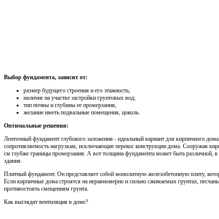
Выбор фундамента, зависит от:
размер будущего строения и его этажность;
наличие на участке застройки грунтовых вод;
тип почвы и глубины ее промерзания,
желание иметь подвальные помещения, цоколь.
Оптимальные решения:
Ленточный фундамент глубокого заложения - идеальный вариант для кирпичного дома.
сопротивляемость нагрузкам, исключающие перекос конструкции дома. Сооружая кир
см глубже границы промерзания. А вот толщина фундамента может быть различной, в 
здания.
Плитный фундамент. Он представляет собой монолитную железобетонную плиту, котор
Если кирпичные дома строятся на неравномерно и сильно сжимаемых грунтах, песчан
противостоять смещениям грунта.
Как выглядит вентиляция в доме?