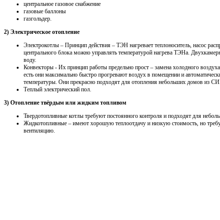
центральное газовое снабжение
газовые баллоны
газгольдер.
2) Электрическое отопление
Электрокотлы – Принцип действия – ТЭН нагревает теплоноситель, насос распр
центрального блока можно управлять температурой нагрева ТЭНа. Двухкамерн
воду.
Конвекторы - Их принцип работы предельно прост – замена холодного воздуха
есть они максимально быстро прогревают воздух в помещении и автоматичес
температуры. Они прекрасно подходят для отопления небольших домов из СИП
Теплый электрический пол.
3) Отопление твёрдым или жидким топливом
Твердотопливные котлы требуют постоянного контроля и подходят для неболь
Жидкотопливные – имеют хорошую теплоотдачу и низкую стоимость, но треб
вентиляцию.