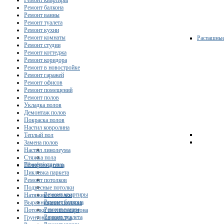
Ремонт квартиры
Ремонт балкона
Ремонт ванны
Ремонт туалета
Ремонт кухни
Ремонт комнаты
Распашны
Ремонт студии
Ремонт коттеджа
Ремонт коридора
Ремонт в новостройке
Ремонт гаражей
Ремонт офисов
Ремонт помещений
Ремонт полов
Укладка полов
Демонтаж полов
Покраска полов
Настил ковролина
Теплый пол
Замена полов
Настил линолеума
Стяжка пола
Ремонт/отделка
Шлифовка пола
Циклевка паркета
Ремонт потолков
Подвесные потолки
Ремонт квартиры
Натяжные потолки
Ремонт балкона
Выравнивание потолка
Ремонт ванны
Потолки из гипсокартона
Ремонт туалета
Грунтовка потолка