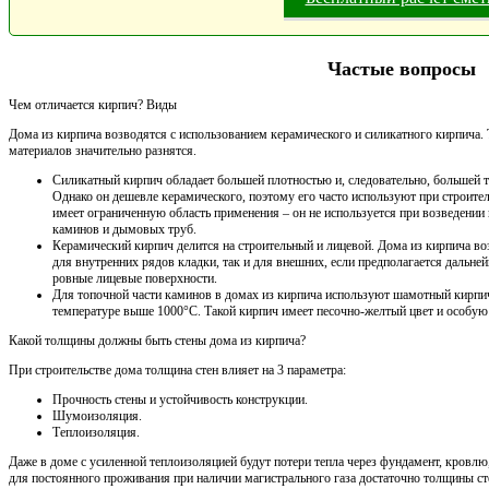
Частые вопросы
Чем отличается кирпич? Виды
Дома из кирпича возводятся с использованием керамического и силикатного кирпича.
материалов значительно разнятся.
Силикатный кирпич обладает большей плотностью и, следовательно, большей 
Однако он дешевле керамического, поэтому его часто используют при строите
имеет ограниченную область применения – он не используется при возведении 
каминов и дымовых труб.
Керамический кирпич делится на строительный и лицевой. Дома из кирпича во
для внутренних рядов кладки, так и для внешних, если предполагается дальне
ровные лицевые поверхности.
Для топочной части каминов в домах из кирпича используют шамотный кирпич
температуре выше 1000°С. Такой кирпич имеет песочно-желтый цвет и особую
Какой толщины должны быть стены дома из кирпича?
При строительстве дома толщина стен влияет на 3 параметра:
Прочность стены и устойчивость конструкции.
Шумоизоляция.
Теплоизоляция.
Даже в доме с усиленной теплоизоляцией будут потери тепла через фундамент, кровлю
для постоянного проживания при наличии магистрального газа достаточно толщины сте