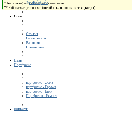
Дизайн офисов
* Бесплатно, если строит наша компания.
** Работаем с регионами (онлайн связь: почта, мессенджеры).
О нас
Отзывы
Сертификаты
Вакансии
О компании
Цены
Портфолио
портфолио - Дома
портфолио - Гаражи
портфолио - Бани
Портфолио - Ремонт
Контакты