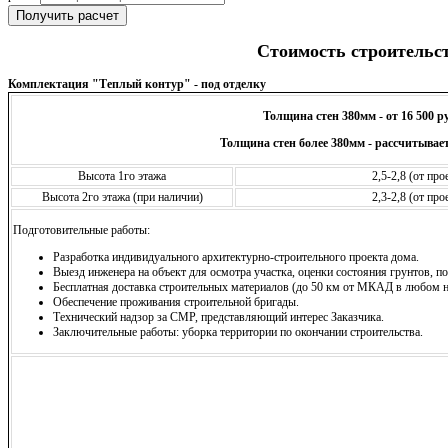
Получить расчет
Стоимость строительс
Комплектация "Теплый контур" - под отделку
Толщина стен 380мм - от 16 500 р
Толщина стен более 380мм - рассчитывает
Высота 1го этажа
2,5-2,8 (от пр
Высота 2го этажа (при наличии)
2,3-2,8 (от пр
Подготовительные работы:
Разработка индивидуального архитектурно-строительного проекта дома.
Выезд инженера на объект для осмотра участка, оценки состояния грунтов, по
Бесплатная доставка строительных материалов (до 50 км от МКАД в любом н
Обеспечение проживания строительной бригады.
Технический надзор за СМР, представляющий интерес Заказчика.
Заключительные работы: уборка территории по окончании строительства.