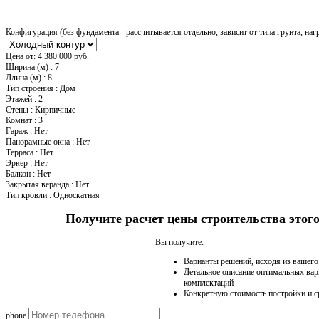
Конфигурация (без фундамента - рассчитывается отдельно, зависит от типа грунта, наг
Цена от:
4 380 000 руб.
Ширина (м)
:
7
Длина (м)
:
8
Тип строения
:
Дом
Этажей
:
2
Стены
:
Кирпичные
Комнат
:
3
Гараж
:
Нет
Панорамные окна
:
Нет
Терраса
:
Нет
Эркер
:
Нет
Балкон
:
Нет
Закрытая веранда
:
Нет
Тип кровли
:
Односкатная
Получите расчет цены строительства это
Вы получите:
Варианты решений, исходя из вашег
Детальное описание оптимальных вар
комплектаций
Конкретную стоимость постройки и с
phone