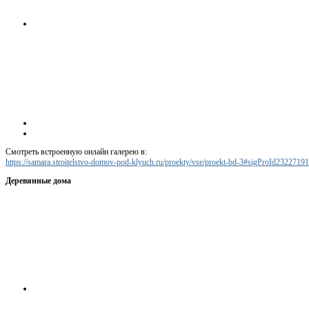
Смотреть встроенную онлайн галерею в:
https://samara.stroitelstvo-domov-pod-klyuch.ru/proekty/vse/proekt-bd-3#sigProId2322719
Деревянные дома