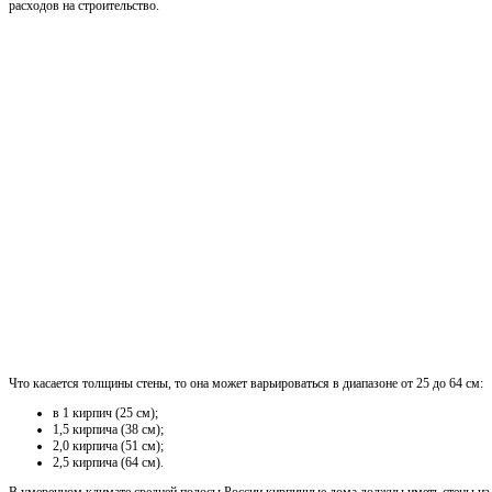
расходов на строительство.
Что касается толщины стены, то она может варьироваться в диапазоне от 25 до 64 см:
в 1 кирпич (25 см);
1,5 кирпича (38 см);
2,0 кирпича (51 см);
2,5 кирпича (64 см).
В умеренном климате средней полосы России кирпичные дома должны иметь стены из 