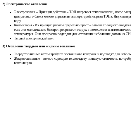
2) Электрическое отопление
Электрокотлы – Принцип действия – ТЭН нагревает теплоноситель, насос распр
центрального блока можно управлять температурой нагрева ТЭНа. Двухкамерн
воду.
Конвекторы - Их принцип работы предельно прост – замена холодного воздуха
есть они максимально быстро прогревают воздух в помещении и автоматичес
температуры. Они прекрасно подходят для отопления небольших домов из СИП
Теплый электрический пол.
3) Отопление твёрдым или жидким топливом
Твердотопливные котлы требуют постоянного контроля и подходят для неболь
Жидкотопливные – имеют хорошую теплоотдачу и низкую стоимость, но треб
вентиляцию.