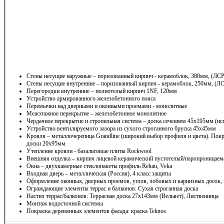
Стены несущие наружные – поризованный кирпич - керамоблок, 380мм, (ЛСР
Стены несущие внутренние – поризованный кирпич - керамоблок, 250мм, (Л
Перегородки внутренние – полнотелый кирпич 1NF, 120мм
Устройство армированного железобетонного пояса
Перемычки над дверными и оконными проемами - монолитные
Межэтажное перекрытие – железобетонное монолитное
Чердачное перекрытие и стропильная система – доска сечением 45х195мм (ис
Устройство вентилируемого зазора из сухого строганного бруска 45х45мм
Кровля – металлочерепица Grandline (широкий выбор профиля и цвета). Покр
доски 20х95мм
Утепление кровли - базальтовые плиты Rockwool
Внешняя отделка – кирпич лицевой керамический пустотелый/паропроницаема
Окна – двухкамерные стеклопакеты профиль Rehau, Veka
Входная дверь – металлическая (Россия), 4 класс защиты
Оформление оконных, дверных проемов, углов, лобовых и карнизных досок,
Ограждающие элементы террас и балконов: Сухая строганная доска
Настил террас/балконов: Террасная доска 27х143мм (Вельвет), Лиственница
Монтаж водосточной системы
Покраска деревянных элементов фасада: краска Teknos