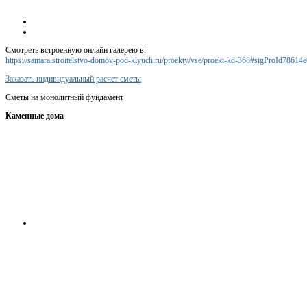
Смотреть встроенную онлайн галерею в:
https://samara.stroitelstvo-domov-pod-klyuch.ru/proekty/vse/proekt-kd-368#sigProId78614
Заказать индивидуальный расчет сметы
Сметы на монолитный фундамент
Каменные дома