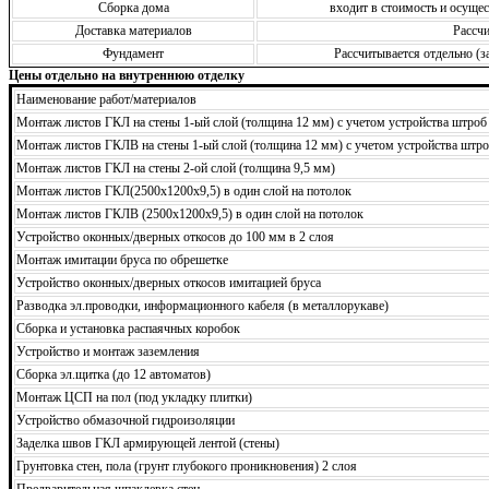
Сборка дома
входит в стоимость и осущ
Доставка материалов
Рассчи
Фундамент
Рассчитывается отдельно (з
Цены отдельно на внутреннюю отделку
Наименование работ/материалов
Монтаж листов ГКЛ на стены 1-ый слой (толщина 12 мм) с учетом устройства штроб
Монтаж листов ГКЛВ на стены 1-ый слой (толщина 12 мм) с учетом устройства штро
Монтаж листов ГКЛ на стены 2-ой слой (толщина 9,5 мм)
Монтаж листов ГКЛ(2500х1200х9,5) в один слой на потолок
Монтаж листов ГКЛВ (2500х1200х9,5) в один слой на потолок
Устройство оконных/дверных откосов до 100 мм в 2 слоя
Монтаж имитации бруса по обрешетке
Устройство оконных/дверных откосов имитацией бруса
Разводка эл.проводки, информационного кабеля (в металлорукаве)
Сборка и установка распаячных коробок
Устройство и монтаж заземления
Сборка эл.щитка (до 12 автоматов)
Монтаж ЦСП на пол (под укладку плитки)
Устройство обмазочной гидроизоляции
Заделка швов ГКЛ армирующей лентой (стены)
Грунтовка стен, пола (грунт глубокого проникновения) 2 слоя
Предварительная шпаклевка стен