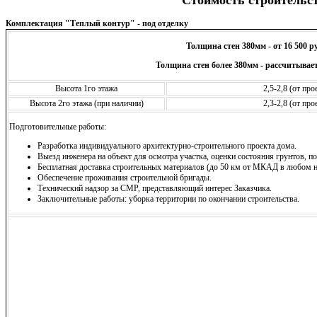
Комплектация "Теплый контур" - под отделку
Толщина стен 380мм - от 16 500 р
Толщина стен более 380мм - рассчитывает
Высота 1го этажа
2,5-2,8 (от пр
Высота 2го этажа (при наличии)
2,3-2,8 (от пр
Подготовительные работы:
Разработка индивидуального архитектурно-строительного проекта дома.
Выезд инженера на объект для осмотра участка, оценки состояния грунтов, по
Бесплатная доставка строительных материалов (до 50 км от МКАД в любом н
Обеспечение проживания строительной бригады.
Технический надзор за СМР, представляющий интерес Заказчика.
Заключительные работы: уборка территории по окончании строительства.