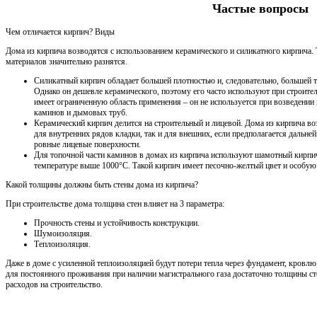
Частые вопросы
Чем отличается кирпич? Виды
Дома из кирпича возводятся с использованием керамического и силикатного кирпича.
материалов значительно разнятся.
Силикатный кирпич обладает большей плотностью и, следовательно, большей 
Однако он дешевле керамического, поэтому его часто используют при строите
имеет ограниченную область применения – он не используется при возведении 
каминов и дымовых труб.
Керамический кирпич делится на строительный и лицевой. Дома из кирпича во
для внутренних рядов кладки, так и для внешних, если предполагается дальне
ровные лицевые поверхности.
Для топочной части каминов в домах из кирпича используют шамотный кирпич
температуре выше 1000°С. Такой кирпич имеет песочно-желтый цвет и особую
Какой толщины должны быть стены дома из кирпича?
При строительстве дома толщина стен влияет на 3 параметра:
Прочность стены и устойчивость конструкции.
Шумоизоляция.
Теплоизоляция.
Даже в доме с усиленной теплоизоляцией будут потери тепла через фундамент, кровлю
для постоянного проживания при наличии магистрального газа достаточно толщины сте
расходов на строительство.