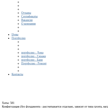
Отзывы
Сертификаты
Вакансии
О компании
Цены
Портфолио
портфолио - Дома
портфолио - Гаражи
портфолио - Бани
Портфолио - Ремонт
Контакты
Хиты:
581
Конфигурация (без фундамента - рассчитывается отдельно, зависит от типа грунта, наг