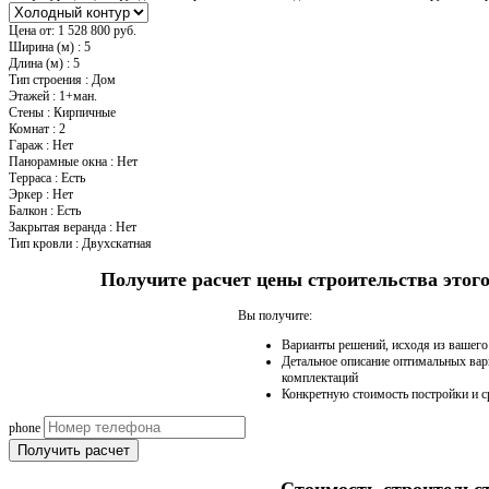
Цена от:
1 528 800 руб.
Ширина (м)
:
5
Длина (м)
:
5
Тип строения
:
Дом
Этажей
:
1+ман.
Стены
:
Кирпичные
Комнат
:
2
Гараж
:
Нет
Панорамные окна
:
Нет
Терраса
:
Есть
Эркер
:
Нет
Балкон
:
Есть
Закрытая веранда
:
Нет
Тип кровли
:
Двухскатная
Получите расчет цены строительства это
Вы получите:
Варианты решений, исходя из вашег
Детальное описание оптимальных вар
комплектаций
Конкретную стоимость постройки и с
phone
Получить расчет
Стоимость строительс