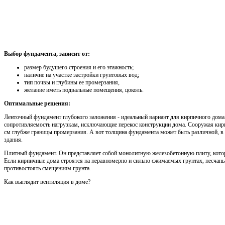
Выбор фундамента, зависит от:
размер будущего строения и его этажность;
наличие на участке застройки грунтовых вод;
тип почвы и глубины ее промерзания,
желание иметь подвальные помещения, цоколь.
Оптимальные решения:
Ленточный фундамент глубокого заложения - идеальный вариант для кирпичного дома.
сопротивляемость нагрузкам, исключающие перекос конструкции дома. Сооружая кир
см глубже границы промерзания. А вот толщина фундамента может быть различной, в 
здания.
Плитный фундамент. Он представляет собой монолитную железобетонную плиту, котор
Если кирпичные дома строятся на неравномерно и сильно сжимаемых грунтах, песчан
противостоять смещениям грунта.
Как выглядит вентиляция в доме?