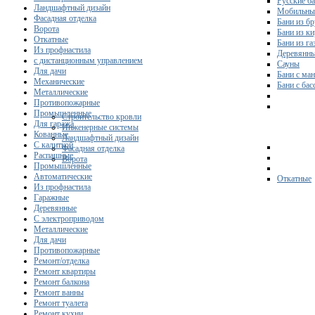
Русские б
Ландшафтный дизайн
Мобильны
Фасадная отделка
Бани из бр
Ворота
Бани из к
Откатные
Бани из га
Из профнастила
Деревянны
с дистанционным управлением
Сауны
Для дачи
Бани с ма
Механические
Бани с ба
Металлические
Противопожарные
Промышленные
Строительство кровли
Для гаража
Инженерные системы
Кованные
Ландшафтный дизайн
С калиткой
Фасадная отделка
Распашные
Ворота
Промышленные
Автоматические
Откатные
Из профнастила
Гаражные
Деревянные
С электроприводом
Металлические
Для дачи
Противопожарные
Ремонт/отделка
Ремонт квартиры
Ремонт балкона
Ремонт ванны
Ремонт туалета
Ремонт кухни