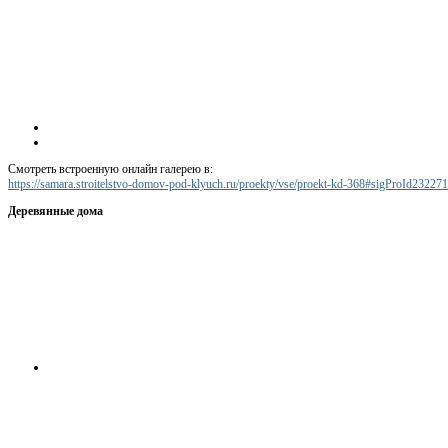
Смотреть встроенную онлайн галерею в:
https://samara.stroitelstvo-domov-pod-klyuch.ru/proekty/vse/proekt-kd-368#sigProId23227
Деревянные дома