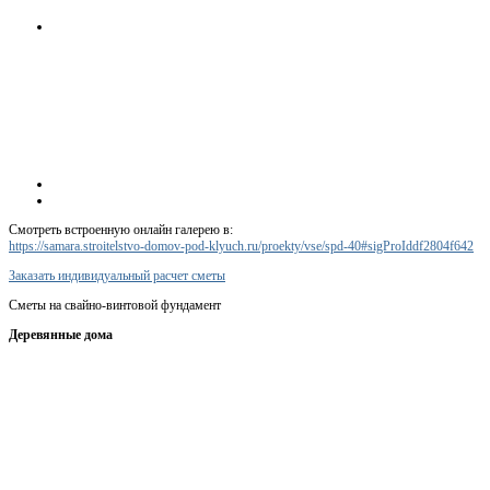
Смотреть встроенную онлайн галерею в:
https://samara.stroitelstvo-domov-pod-klyuch.ru/proekty/vse/spd-40#sigProIddf2804f642
Заказать индивидуальный расчет сметы
Сметы на свайно-винтовой фундамент
Деревянные дома