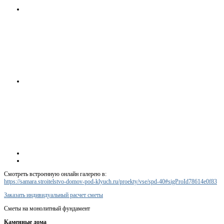
Смотреть встроенную онлайн галерею в:
https://samara.stroitelstvo-domov-pod-klyuch.ru/proekty/vse/spd-40#sigProId78614e0f83
Заказать индивидуальный расчет сметы
Сметы на монолитный фундамент
Каменные дома