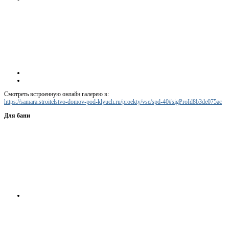
Смотреть встроенную онлайн галерею в:
https://samara.stroitelstvo-domov-pod-klyuch.ru/proekty/vse/spd-40#sigProId8b3de075ac
Для бани