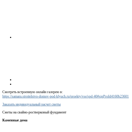
Смотреть встроенную онлайн галерею в:
https://samara.stroitelstvo-domov-pod-klyuch.ru/proekty/vse/spd-40#sigProId4160b23601
Заказать индивидуальный расчет сметы
Сметы на свайно-ростверковый фундамент
Каменные дома