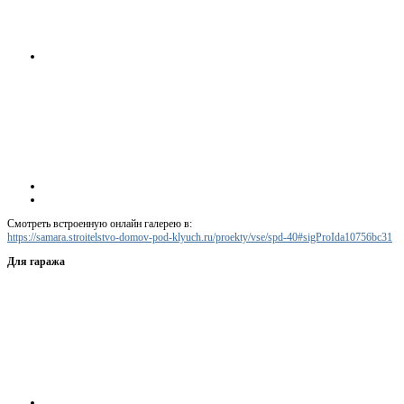
Смотреть встроенную онлайн галерею в:
https://samara.stroitelstvo-domov-pod-klyuch.ru/proekty/vse/spd-40#sigProIda10756bc31
Для гаража