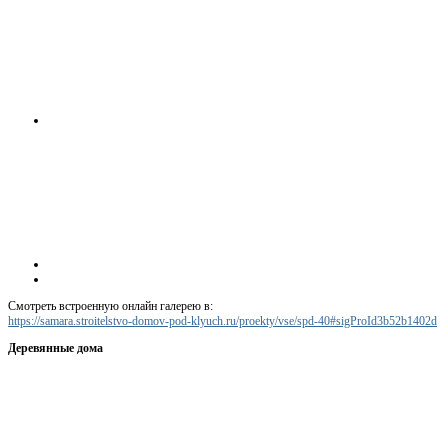
Смотреть встроенную онлайн галерею в:
https://samara.stroitelstvo-domov-pod-klyuch.ru/proekty/vse/spd-40#sigProId3b52b1402d
Деревянные дома