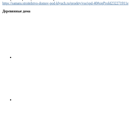
https://samara.stroitelstvo-domov-pod-klyuch.ru/proekty/vse/spd-40#sigProId232271911e
Деревянные дома