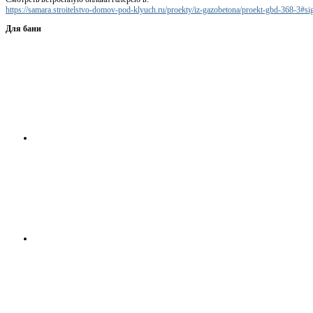
https://samara.stroitelstvo-domov-pod-klyuch.ru/proekty/iz-gazobetona/proekt-gbd-368-3#
Для бани