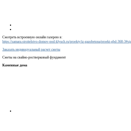
Смотреть встроенную онлайн галерею в:
https://samara.stroitelstvo-domov-pod-klyuch.ru/proekty/iz-gazobetona/proekt-gbd-368-3#
Заказать индивидуальный расчет сметы
Сметы на свайно-ростверковый фундамент
Каменные дома