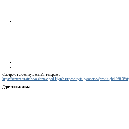
Смотреть встроенную онлайн галерею в:
https://samara.stroitelstvo-domov-pod-klyuch.ru/proekty/iz-gazobetona/proekt-gbd-368-3#
Деревянные дома