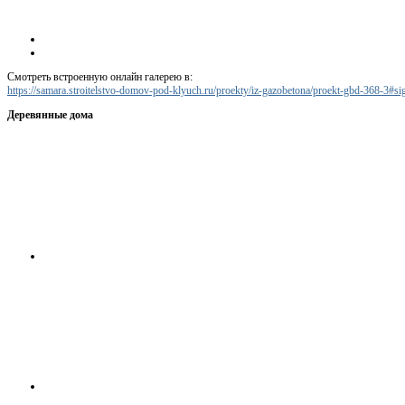
Смотреть встроенную онлайн галерею в:
https://samara.stroitelstvo-domov-pod-klyuch.ru/proekty/iz-gazobetona/proekt-gbd-368-3#
Деревянные дома