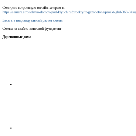
Смотреть встроенную онлайн галерею в:
https://samara.stroitelstvo-domov-pod-klyuch.ru/proekty/iz-gazobetona/proekt-gbd-368-3#s
Заказать индивидуальный расчет сметы
Сметы на свайно-винтовой фундамент
Деревянные дома