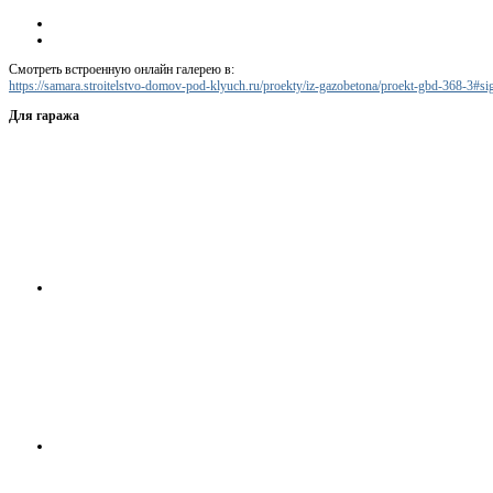
Смотреть встроенную онлайн галерею в:
https://samara.stroitelstvo-domov-pod-klyuch.ru/proekty/iz-gazobetona/proekt-gbd-368-3#
Для гаража