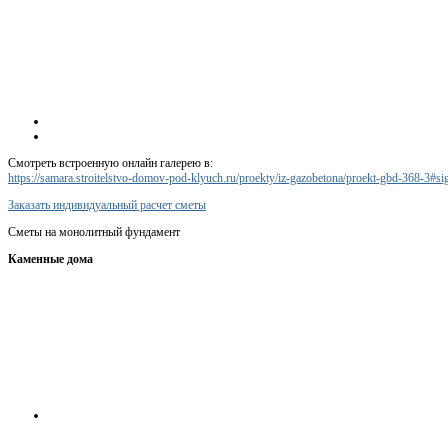
Смотреть встроенную онлайн галерею в:
https://samara.stroitelstvo-domov-pod-klyuch.ru/proekty/iz-gazobetona/proekt-gbd-368-3#
Заказать индивидуальный расчет сметы
Сметы на монолитный фундамент
Каменные дома