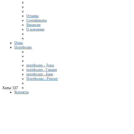
Отзывы
Сертификаты
Вакансии
О компании
Цены
Портфолио
портфолио - Дома
портфолио - Гаражи
портфолио - Бани
Портфолио - Ремонт
Хиты:
537
Контакты