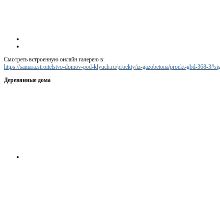
Смотреть встроенную онлайн галерею в:
https://samara.stroitelstvo-domov-pod-klyuch.ru/proekty/iz-gazobetona/proekt-gbd-368-3#
Деревянные дома