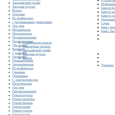
Русские б
Ландшафтный дизайн
Мобильны
Фасадная отделка
Бани из бр
Ворота
Бани из к
Откатные
Бани из га
Из профнастила
Деревянны
с дистанционным управлением
Сауны
Для дачи
Бани с ма
Механические
Бани с ба
Металлические
Противопожарные
Промышленные
Строительство кровли
Для гаража
Инженерные системы
Кованные
Ландшафтный дизайн
С калиткой
Фасадная отделка
Распашные
Ворота
Промышленные
Автоматические
Откатные
Из профнастила
Гаражные
Деревянные
С электроприводом
Металлические
Для дачи
Противопожарные
Ремонт/отделка
Ремонт квартиры
Ремонт балкона
Ремонт ванны
Ремонт туалета
Ремонт кухни