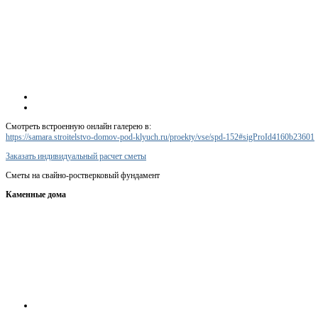
Смотреть встроенную онлайн галерею в:
https://samara.stroitelstvo-domov-pod-klyuch.ru/proekty/vse/spd-152#sigProId4160b23601
Заказать индивидуальный расчет сметы
Сметы на свайно-ростверковый фундамент
Каменные дома