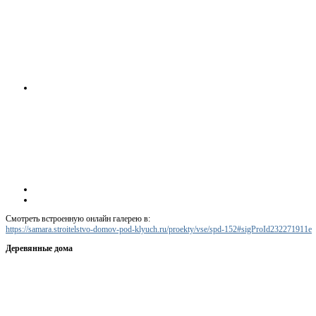
Смотреть встроенную онлайн галерею в:
https://samara.stroitelstvo-domov-pod-klyuch.ru/proekty/vse/spd-152#sigProId232271911e
Деревянные дома