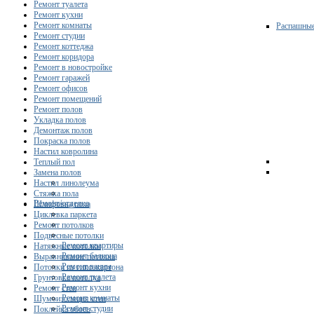
Ремонт туалета
Ремонт кухни
Ремонт комнаты
Распашны
Ремонт студии
Ремонт коттеджа
Ремонт коридора
Ремонт в новостройке
Ремонт гаражей
Ремонт офисов
Ремонт помещений
Ремонт полов
Укладка полов
Демонтаж полов
Покраска полов
Настил ковролина
Теплый пол
Замена полов
Настил линолеума
Стяжка пола
Ремонт/отделка
Шлифовка пола
Циклевка паркета
Ремонт потолков
Подвесные потолки
Ремонт квартиры
Натяжные потолки
Ремонт балкона
Выравнивание потолка
Ремонт ванны
Потолки из гипсокартона
Ремонт туалета
Грунтовка потолка
Ремонт кухни
Ремонт стен
Ремонт комнаты
Шумоизоляция стен
Ремонт студии
Поклейка обоев