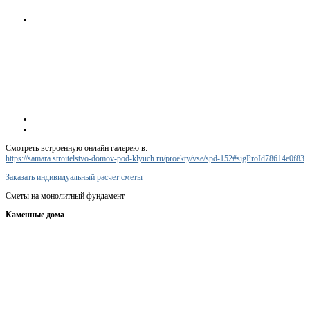
Смотреть встроенную онлайн галерею в:
https://samara.stroitelstvo-domov-pod-klyuch.ru/proekty/vse/spd-152#sigProId78614e0f83
Заказать индивидуальный расчет сметы
Сметы на монолитный фундамент
Каменные дома