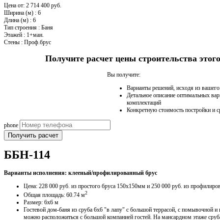
Цена от:
2 714 400 руб.
Ширина (м)
:
6
Длина (м)
:
6
Тип строения
:
Баня
Этажей
:
1+ман.
Стены
:
Проф.брус
Получите расчет цены строительства это
Вы получите:
Варианты решений, исходя из вашег
Детальное описание оптимальных вар
комплектаций
Конкретную стоимость постройки и с
phone
Получить расчет
ББН-114
Варианты исполнения: клееный/профилированный брус
Цена: 228 000 руб. из простого бруса 150х150мм и 250 000 руб. из профилир
2
Общая площадь: 60.74 м
Размер: 6х6 м
Гостевой дом-баня из сруба 6х6 "в лапу" с большой террасой, с помывочной и
можно расположиться с большой компанией гостей. На мансардном этаже сруба