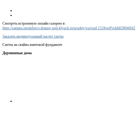
Смотреть встроенную онлайн галерею в:
https://samara.stroitelstvo-domov-pod-klyuch.ru/proekty/vse/spd-152#sigProIddf2804f642
Заказать индивидуальный расчет сметы
Сметы на свайно-винтовой фундамент
Деревянные дома