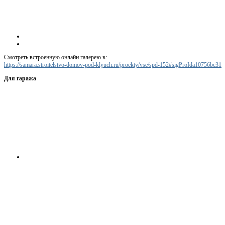
Смотреть встроенную онлайн галерею в:
https://samara.stroitelstvo-domov-pod-klyuch.ru/proekty/vse/spd-152#sigProIda10756bc31
Для гаража