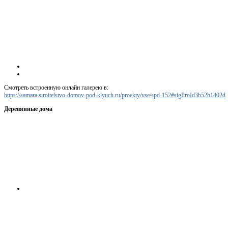
Смотреть встроенную онлайн галерею в:
https://samara.stroitelstvo-domov-pod-klyuch.ru/proekty/vse/spd-152#sigProId3b52b1402d
Деревянные дома