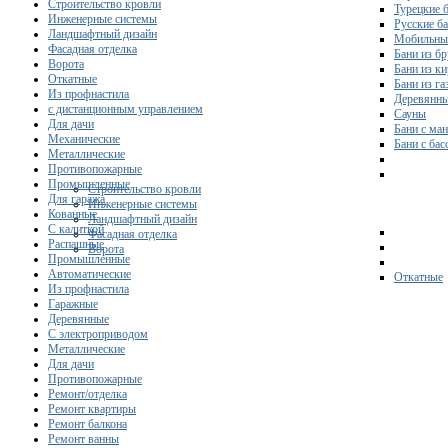
Строительство кровли
Турецкие 
Инженерные системы
Русские б
Ландшафтный дизайн
Мобильны
Фасадная отделка
Бани из бр
Ворота
Бани из к
Откатные
Бани из га
Из профнастила
Деревянны
с дистанционным управлением
Сауны
Для дачи
Бани с ма
Механические
Бани с ба
Металлические
Противопожарные
Промышленные
Строительство кровли
Для гаража
Инженерные системы
Кованные
Ландшафтный дизайн
С калиткой
Фасадная отделка
Распашные
Ворота
Промышленные
Автоматические
Откатные
Из профнастила
Гаражные
Деревянные
С электроприводом
Металлические
Для дачи
Противопожарные
Ремонт/отделка
Ремонт квартиры
Ремонт балкона
Ремонт ванны