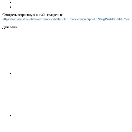
Смотреть встроенную онлайн галерею в:
https://samara.stroitelstvo-domov-pod-klyuch.ru/proekty/vse/spd-152#sigProId8b3de075ac
Для бани