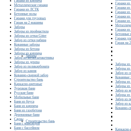
Гаражи из кирпича
Гаражи из
Металлические гаражи
Гаражи из
Гаражи из ЛСТК
Гаражи из
Бетонные полы
Гаражи из
Гаражи для грузовых
Гаражи из
Гараж на 2 машины
Металличе
Заборы
Гаражи и
Заборы из профнастила
Бетонные 
Заборы из сетки Gitter
Гаражи дл
Забор из сетки рабица
Гараж на 
Кованные заборы
Заборы из бетона
Заборы из кирпича
Заборы
Забор из метал.штакетника
Заборы из дерева
Заборы из
Забор из поликарбоната
Заборы из 
Забор из камня
Забор из с
Кованно-сварной забор
Кованные 
Строительство бань
Заборы из
Каркасно-щитовые
Заборы из
Турецкие бани
Забор из 
Русские бани
Заборы из
Мобильные бани
Забор из 
Бани из бруса
Забор из 
Бани из кирпича
Кованно-с
Бани из газобетона
Деревянные бани
Сауны
Строительство бань
Бани с мансардой
Бани с бассейном
Каркасно-